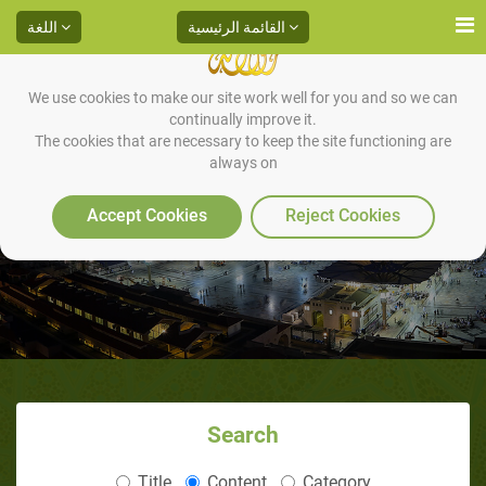
القائمة الرئيسية
اللغة
We use cookies to make our site work well for you and so we can
continually improve it.
The cookies that are necessary to keep the site functioning are
always on
المقالات
Accept Cookies
Reject Cookies
Search
Title
Content
Category