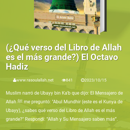
(¿Qué verso del Libro de Allah
es el más grande?) El Octavo
Hadiz
www.rasoulallah.net
841
2023/10/15
Muslim narró de Ubayy bin Ka'b que dijo: El Mensajero de
Allah ﷺ me preguntó: "Abul Mundhir (este es el Kunya de
Ubayy), ¿sabes qué verso del Libro de Allah es el más
grande?" Respondí: “Allah y Su Mensajero saben más”.
Volvió a preguntar: “Abul Mundhir, ¿sabes qué verso del