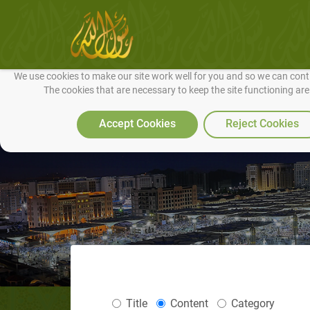
We use cookies to make our site work well for you and so we can conti
The cookies that are necessary to keep the site functioning ar
Accept Cookies
Reject Cookies
Title
Content
Category