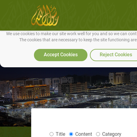
We use cookies to make our site work well for you and so we can conti
The cookies that are necessary to keep the site functioning ar
Accept Cookies
Reject Cookies
Title
Content
Category