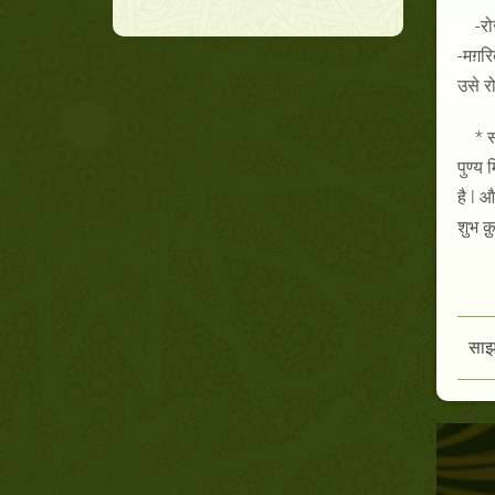
-
रो
-
मग़रि
उसे रो
*
स
पुण्य
है
l
औ
शुभ
क
साझा