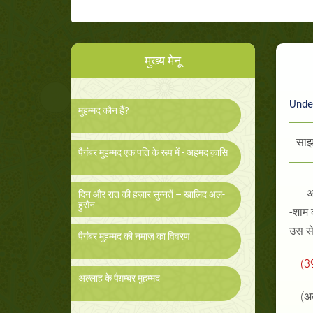
मुख्य मेनू
Under
मुहम्मद कौन हैं?
साझा
पैगंबर मुहम्मद एक पति के रूप में - अहमद क़ासि
-
अ
दिन और रात की हज़ार सुन्नतें – खालिद अल-
हुसैन
-
शाम 
उस से 
पैगंबर मुहम्मद की नमाज़ का विवरण
अल्लाह के पैग़म्बर मुहम्मद
(
अत