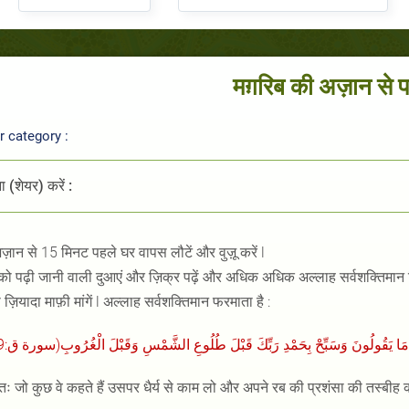
मग़रिब की अज़ान से प
 category :
 (शेयर) करें :
ज़ान से
15
मिनट पहले घर वापस लौटें और वुज़ू करें
l
को पढ़ी जानी वाली दुआएं और ज़िक्र पढ़ें और अधिक अधिक अल्लाह सर्वशक्तिमान 
ज़ियादा माफ़ी मांगें
l
अल्लाह सर्वशक्तिमान फरमाता है
:
:39)
سورة ق
(
َا يَقُولُونَ وَسَبِّحْ بِحَمْدِ رَبِّكَ قَبْلَ طُلُوعِ الشَّمْسِ وَقَبْلَ الْغُرُوبِ
ः जो कुछ वे कहते हैं उसपर धैर्य से काम लो और अपने रब की प्रशंसा की तस्बीह