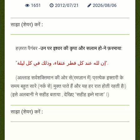
1651
2012/07/21
2026/08/06
साझा (शेयर) करें :
हज़रत पैगंबर
-
उन पर इश्वर की
कृपा
और सलाम हो
-
ने फ़रमाया
:
“
لله عند كل فطر عتقاء، وذلك في كل ليلة
إن
"
.
(
अल्लाह सर्वशक्तिमान की ओर से
(
रमज़ान में
)
प्रत्येक इफ्तारी के
समय बहुत सारे
(
नर्क से
)
मुक्त पाते हैं और यह हर रात होती रहती है
l)
(
इसे अलबानी ने सहीह बताया
,
देखिए
“
सहीह इब्ने माजा
”
l)
साझा (शेयर) करें :