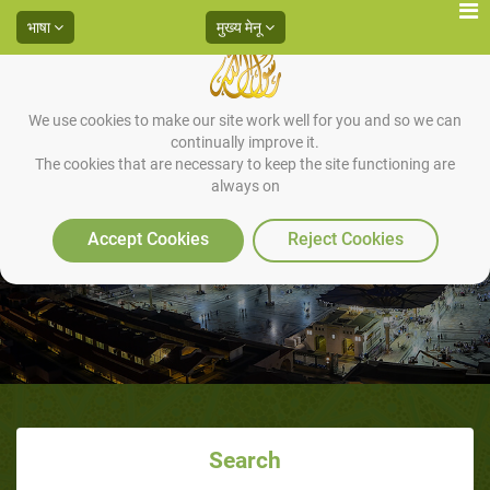
भाषा
मुख्य मेनू
We use cookies to make our site work well for you and so we can
continually improve it.
The cookies that are necessary to keep the site functioning are
always on
४- नर्क से मुक्ति की नियत रखना
Accept Cookies
Reject Cookies
Search