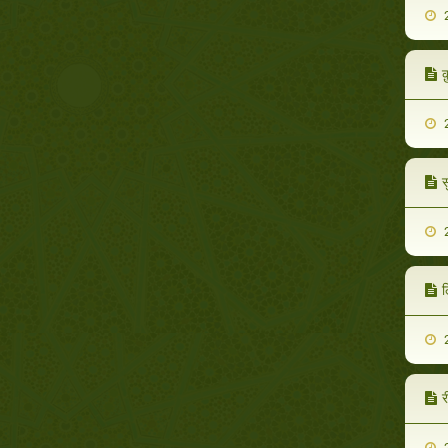
2
क
2
स
2
ल
2
र
2