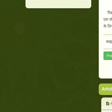
विज
एक की
के लिय
साझा
Pre
Artic
स