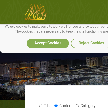
We use cookies to make our site work well for you and so we can conti
The cookies that are necessary to keep the site functioning ar
Accept Cookies
Reject Cookies
Title
Content
Category