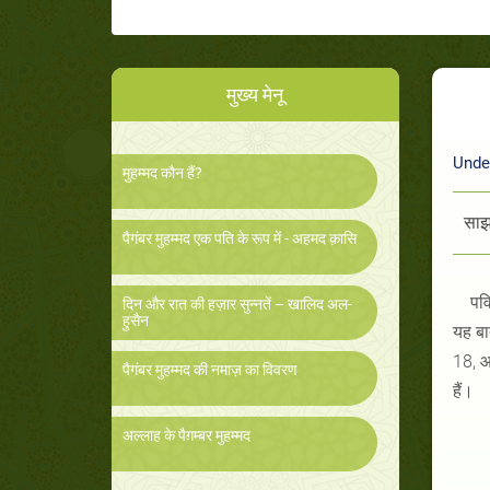
मुख्य मेनू
Unde
मुहम्मद कौन हैं?
साझा
पैगंबर मुहम्मद एक पति के रूप में - अहमद क़ासि
पवि
दिन और रात की हज़ार सुन्नतें – खालिद अल-
हुसैन
यह बा
18, 
पैगंबर मुहम्मद की नमाज़ का विवरण
हैं।
अल्लाह के पैग़म्बर मुहम्मद