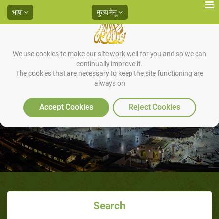
भाषा
मुख्य मेनू
We use cookies to make our site work well for you and so we can
continually improve it.
The cookies that are necessary to keep the site functioning are
always on
इक़ामत की सुन्नतें
Accept Cookies
Reject Cookies
Search