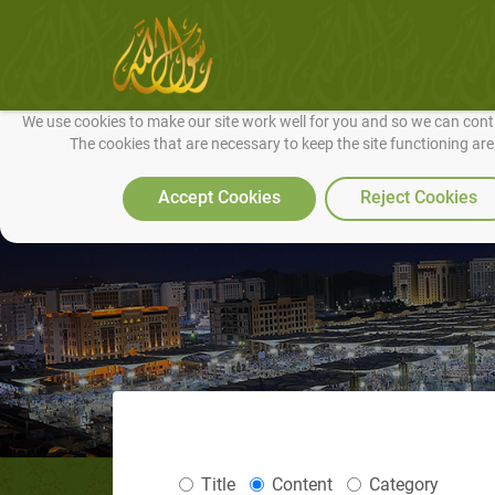
We use cookies to make our site work well for you and so we can conti
The cookies that are necessary to keep the site functioning ar
Accept Cookies
Reject Cookies
Title
Content
Category