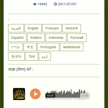
19992
2011/07/07
:
العربية
English
Français
Deutsch
Español
Italiano
Indonesia
Русский
עברית
中文
Português
Nederlands
한국어
Türk
اردو
साझा (शेयर) करें :
00:00
02:44