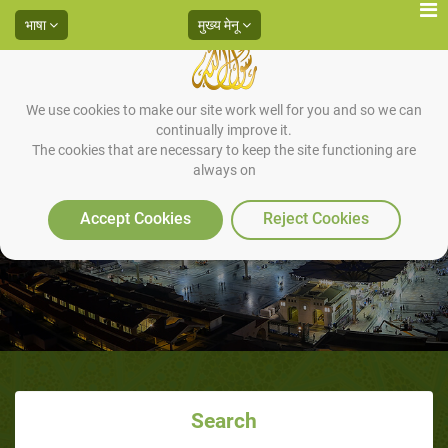
भाषा
मुख्य मेनू
We use cookies to make our site work well for you and so we can
continually improve it.
The cookies that are necessary to keep the site functioning are
always on
The glory of AZAN
Accept Cookies
Reject Cookies
Search