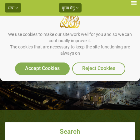
भाषा
मुख्य मेनू
We use cookies to make our site work well for you and so we can
continually improve it.
The cookies that are necessary to keep the site functioning are
always on
रमज़ान से पहले
Accept Cookies
Reject Cookies
Search