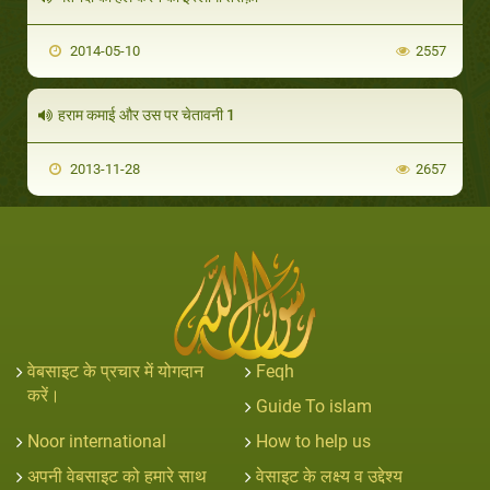
2014-05-10
2557
हराम कमाई और उस पर चेतावनी 1
2013-11-28
2657
वेबसाइट के प्रचार में योगदान
Feqh
करें।
Guide To islam
Noor international
How to help us
अपनी वेबसाइट को हमारे साथ
वेसाइट के लक्ष्य व उद्देश्य