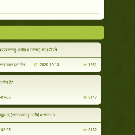
 (सल्लल्लाहु अ़लैहि व सल्लम) की वसीयतें
ह़म्मद बक्र इस्माई़ल
2020-10-13
1681
द कौन हैं?
-01-05
3147
 मुह़म्मद (सल्लल्ललाहु अलैहि व सल्लम )
-02-05
3182