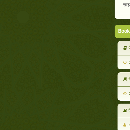
साझा
Book
प
2
द
2
प
ड