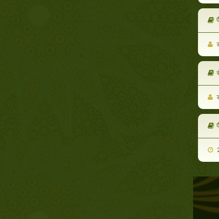
प
ड
ड
प
2