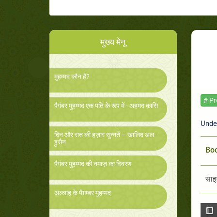
मुख्य मेनू
मुहम्मद कौन हैं?
# P
पैगंबर मुहम्मद एक पति के रूप में - अहमद क़ासि
Unde
दिन और रात की हज़ार सुन्नतें – खालिद अल-
हुसैन
Boo
पैगंबर मुहम्मद की नमाज़ का विवरण
साझा
अल्लाह के पैग़म्बर मुहम्मद