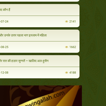
मद कौन हैं
-07-24
2141
 और उनके उत्तर पहला भाग इस्लाम में महिला
-08-25
1662
र रात की हज़ार सुन्नतें – खालिद अल-हुसैन
-12-08
4188