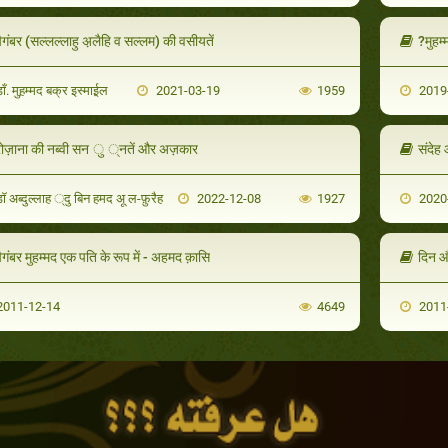
ैगंबर (सल्लल्लाहु अ़लैहि व सल्लम) की वसीयतें
?मुहम्
ाँ. मुह़म्मद बक्र इस्माई़ल
2021-03-19
1959
2019
रोज़ाना की नब्वी सन ु ्नतें और अज़कार
संदेह
ॉ अब्दुल्लाह ्दु बिन हमद अू ल-फ़ुरैह
2022-12-08
1927
2020
ैगंबर मुहम्मद एक पति के रूप में - अहमद क़ासि
दिन औ
011-12-14
4649
2011