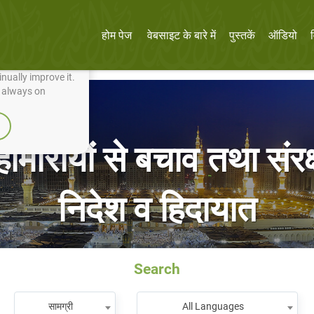
होम पेज
वेबसाइट के बारे में
पुस्तकें
ऑडियो
nually improve it.
e always on
महामारीयों से बचाव तथा संर
निदेश व हिदायात
Search
सामग्री
All Languages