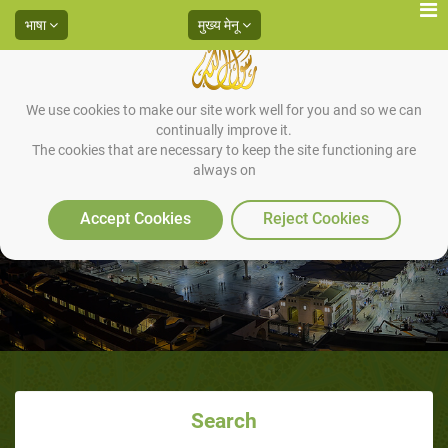
भाषा
मुख्य मेनू
We use cookies to make our site work well for you and so we can
continually improve it.
The cookies that are necessary to keep the site functioning are
always on
हज की फरजियत
Accept Cookies
Reject Cookies
Search