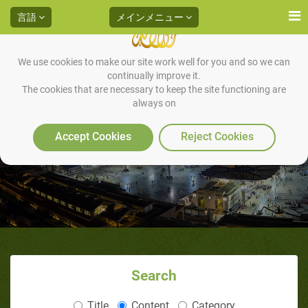
言語
メインメニュー
We use cookies to make our site work well for you and so we can
continually improve it.
The cookies that are necessary to keep the site functioning are
always on
伝承
Accept Cookies
Reject Cookies
Search
Title
Content
Category