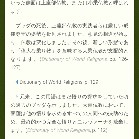
いった側面は上座部仏教、ま たは小乗仏教と呼ばれ
ます。
ブッダの死後、上座部仏教の実践者らは厳しい戒
律尊守の姿勢を批判されました。意見の相違が始ま
り、仏教は変化しました。その後、新しい形態であ
り「偉大な乗り物」を意味する大乗仏教が支配的と
なります。(
Dictionary of World Religions
, pp. 126-
127)
4
Dictionary of World Religions, p. 129.
5
元来、この用語はまだ悟りの探求をしていた頃
の過去のブッダを示しました。大乗仏教において、
菩薩は他の悟りを求めるすべての人間への扶助のた
め、最終的かつ完全な悟りとニルヴァーナを放棄し
ます。(
Dictionary of World Religions
, p. 112)