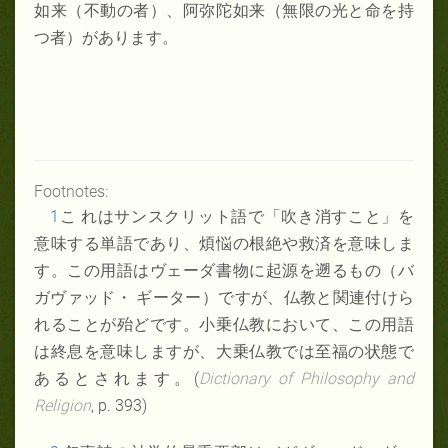
如来（不動の者）、阿弥陀如来（無限の光と命を持
つ者）があります。
Footnotes:
1
こ れはサンスクリット語で「吹き消すこと」を
意味する単語であり、煩悩の根絶や救済を意味しま
す。この用語はヴェーダ書物に起源を遡るもの（バ
ガヴァッド・ ギーター）ですが、仏教と関連付けら
れることが殆どです。小乗仏教において、この用語
は終息を意味しますが、大乗仏教では至福の状態で
あるとされます。(
Dictionary of Philosophy and
Religion
, p. 393)