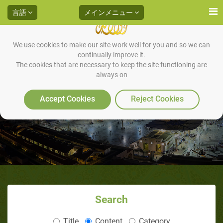
言語
メインメニュー
We use cookies to make our site work well for you and so we can
continually improve it.
神の擬人化（2/5）：神々、人格
The cookies that are necessary to keep the site functioning are
always on
神、そして神による創造物への
Accept Cookies
Reject Cookies
化身
Search
Title
Content
Category