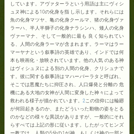
しています。アヴァターラという用語は主にヴィシ
ュヌ神による10の化身を指 し示します。それらには
魚の化身マツヤ、亀の化身クールマ、猪の化身ヴァ
ラーハ、半人半獅子の化身ナラシンハ、矮人の化身
ヴァーマナ、そして一般的に最も 良く知られてい
る、人間の化身ラーマが含まれます。ラーマはラー
マーヤナという叙事詩の英雄であり、インドでは何
本も映画化・放映されています。他の人気 のある神
はヴィシュヌによる別の人間の化身、クリシュナで
す。彼に関する叙事詩はマハーバーラタと呼ばれ、
そこでは悪魔たちに抑圧され、人口爆発と分離の 危
機にある大地の女神が人間に変身した神々によって
救われる様子が描かれています。
2
この信仰には輪廻
が何回起きるのか、またどういった動物の姿をとる
のかなどの様々な異説がありますが、一般的にそれ
らすべては上記の形に従います。したがってヒンズ
ー教では、人類の5分の1が神、もしくは神の一部と