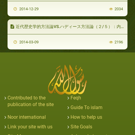
2014-12-29
2034
近代歴史学的方法論VS.ハディース方法論（２/５）：内部による批評
2014-03-09
2196
Contributed to the
Feqh
publication of the site
Guide To islam
Noor international
How to help us
Link your site with us
Site Goals