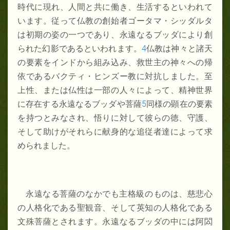
時代に現れ、人間と共に働き、生活するといわれて
います。従って仏教の創始者ゴータマ・シッダルタ
は初期の姿の一つであり、永遠なるブッダにより創
られた幻影であるといわれます。
4
仏教は神々と諸天
の要素をインドから組み込み、救世主の神々への帰
依であるバクティ・ヒンズー教に対抗しました。至
上性、または仏性は一部の人々によって、精神世界
に存在する永遠なるブッダや菩薩
5
同様の顕在の要素
を持つとみなされ、悟りに対して彼らの徳、守護、
そして助けがそれらに献身的な追従者達によって求
められました。
永遠なる菩薩のなかでも主格級のものは、慈悲心
の人格化である聖観音、そして英知の人格化である
文殊菩薩とされます。永遠なるブッダの中には阿閦