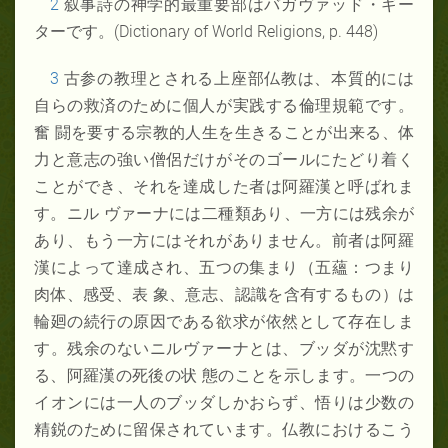
2
叙事詩の神学的最重要部はバガヴァッド・ギー
ターです。(Dictionary of World Religions, p. 448)
3
古参の教理とされる上座部仏教は、本質的には
自らの救済のために個人が実践する倫理規範です。
奮 闘を要する宗教的人生を生きることが出来る、体
力と意志の強い僧侶だけがそのゴールにたどり着く
ことができ、それを達成した者は阿羅漢と呼ばれま
す。ニル ヴァーナには二種類あり、一方には残余が
あり、もう一方にはそれがありません。前者は阿羅
漢によって達成され、五つの集まり（五蘊：つまり
肉体、感受、表 象、意志、認識を含有するもの）は
輪廻の続行の原因である欲求が依然として存在しま
す。残余のないニルヴァーナとは、ブッダが沈黙す
る、阿羅漢の死後の状 態のことを示します。一つの
イオンには一人のブッダしかおらず、悟りは少数の
精鋭のために留保されています。仏教におけるこう