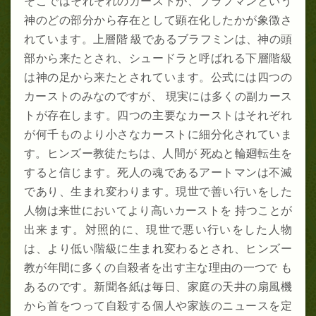
そこではそれぞれのカーストが、ブラフマンという
神のどの部分から存在として顕在化したかが象徴さ
れています。上層階 級であるブラフミンは、神の頭
部から来たとされ、シュードラと呼ばれる下層階級
は神の足から来たとされています。公式には四つの
カーストのみなのですが、 現実には多くの副カース
トが存在します。四つの主要なカーストはそれぞれ
が何千ものより小さなカーストに細分化されていま
す。ヒンズー教徒たちは、人間が 死ぬと輪廻転生を
すると信じます。死人の魂であるアートマンは不滅
であり、生まれ変わります。現世で善い行いをした
人物は来世においてより高いカーストを 持つことが
出来ます。対照的に、現世で悪い行いをした人物
は、より低い階級に生まれ変わるとされ、ヒンズー
教が年間に多くの自殺者を出す主な理由の一つで も
あるのです。新聞各紙は毎日、家庭の天井の扇風機
から首をつって自殺する個人や家族のニュースを定