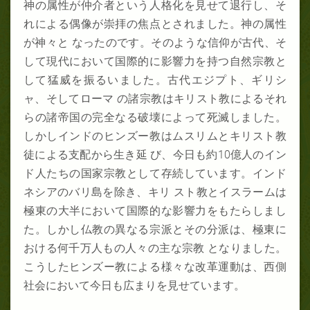
神の属性が仲介者という人格化を見せて退行し、そ
れによる偶像が崇拝の焦点とされました。神の属性
が神々と なったのです。そのような信仰が古代、そ
して現代において国際的に影響力を持つ自然宗教と
して猛威を振るいました。古代エジプト、ギリシ
ャ、そしてローマ の諸宗教はキリスト教によるそれ
らの諸帝国の完全なる破壊によって死滅しました。
しかしインドのヒンズー教はムスリムとキリスト教
徒による支配から生き延 び、今日も約10億人のイン
ド人たちの国家宗教として存続しています。インド
ネシアのバリ島を除き、キリ スト教とイスラームは
極東の大半において国際的な影響力をもたらしまし
た。しかし仏教の異なる宗派とその分派は、極東に
おける何千万人もの人々の主な宗教 となりました。
こうしたヒンズー教による様々な改革運動は、西側
社会において今日も広まりを見せています。