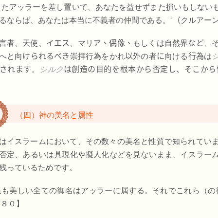
またアッラーを差し置いて、あなたを益せずまた損いもしない
るならば、あなたは本当に不義者の仲間である。
”（
クルアーン
言者、天使、
イエス
、マリア
、偶像、
もしくは自然界
など
、
へと向
けられるべき
崇拝行為をかれ
以外
の者
に
向ける
行為
は
されます
。
シルク
は創造の目的を根本から否定し、そこから
（四）神の美名と属性
はイスラームにおいて、その数々の美名と性質で知られてい
否定、あるいは具現化や擬人化などを見ないまま、イスラー
残っているためです。
最も美しい全ての御名はアッラーに属する。それでこれら（の
１８０】