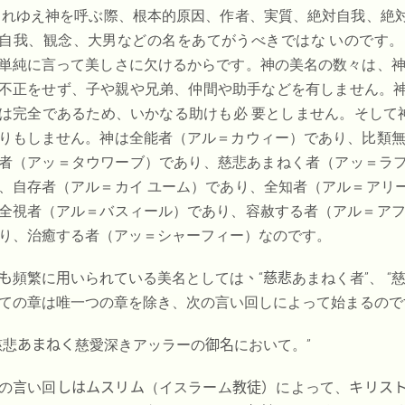
 れゆえ神を呼ぶ際、根本的原因、作者、実質、絶対自我、絶
自我、観念、大男などの名をあてがうべきではな いのです
単純に言って美しさに欠けるからです。神の美名の数々は、神
不正をせず、子や親や兄弟、仲間や助手などを有しません。
は完全であるため、いかなる助けも必 要としません。そして
りもしません。神は全能者（アル＝カウィー）であり、比類無
者（アッ＝タウワーブ）であり、慈悲あまねく者（アッ＝ラ
、自存者（アル＝カイ ユーム）であり、全知者（アル＝アリ
全視者（アル＝バスィール）であり、容赦する者（アル＝アフ
り、治癒する者（アッ＝シャーフィー）なのです。
も
頻繁に
用
いられている美名としては
、“慈悲
あまねく者”、
“
ての章は唯一つの章を除き、次の言い回しによって始まるので
慈悲
あまねく
慈愛深きアッラーの
御名
において。
”
の
言
い回
しはムスリム
（イスラーム
教徒）
によって、
キリス