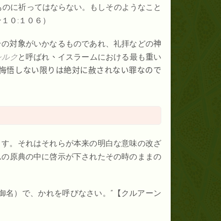
ものに祈ってはならない。もしそのようなこと
１０:１０６）
その
対象
がいかなるものであれ、礼拝などの
神
シルク
と呼ばれ
、
イスラームにおける最も
重
い
悔悟しない限りは絶対に赦されない罪なので
ます。それはそれらが本来の明白な意味の改ざ
ムの原典の中に啓示が下されたその時のままの
御名）で、かれを呼びなさい。
”【
クルアーン