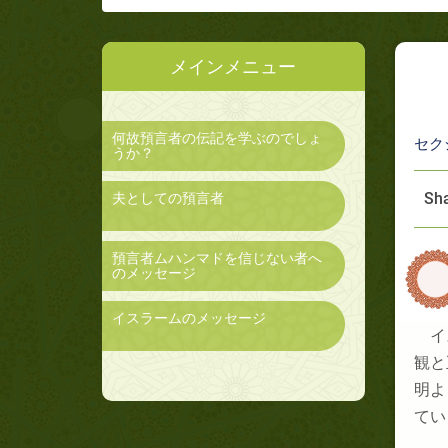
メインメニュー
何故預言者の伝記を学ぶのでしょ
セク
うか？
Sha
夫としての預言者
預言者ムハンマドを信じない者へ
のメッセージ
イスラームのメッセージ
イ
観と
明よ
てい