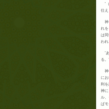
“
仕え
神
れを
は同
われ
“
る。
神
にお
利を
神に
ル、
ばモ