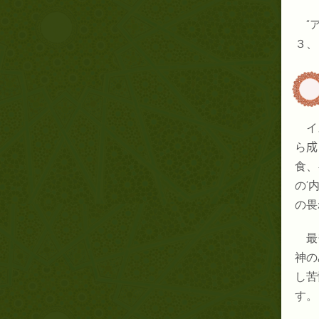
“
３、
イ
ら
成
食、
の‘
の畏
最
神の
し苦
す。