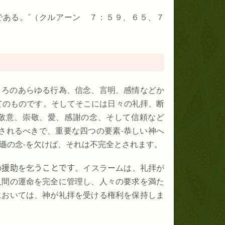
である。”（クルアーン ７：５９、６５、７
ころのあらゆる行為、信念、言明、感情などか
てのものです。そしてそこには日々の礼拝、断
 敬意、崇敬、愛、感謝の念、そして信頼など
拝されるべきで、重要な四つの要素‐恭しい神へ
遜の念‐を欠けば、それは不完全とされます。
の
援助
を乞
うことです
。イスラームは、礼拝が
人間の運命を完全に管理し、人々の要求を満た
においては、神が礼拝を受ける権利を保持しま