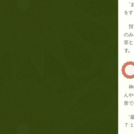
“
をす
預
のみ
罪
と
す。
神
んや
形で
“
７
: