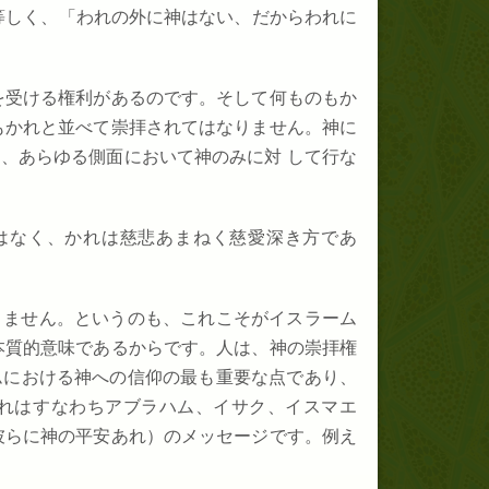
等しく、「われの外に神はない、だからわれに
を受ける権利があるのです。そして何ものもか
もかれと並べて崇拝されてはなりません。神に
、あらゆる側面において神のみに対 して行な
はなく、かれは慈悲あまねく慈愛深き方であ
りません。というのも、これこそがイスラーム
本質的意味であるからです。人は、神の崇拝権
ムにおける神への信仰の最も重要な点であり、
れはすなわちアブラハム、イサク、イスマエ
彼らに神の平安あれ）のメッセージです。例え