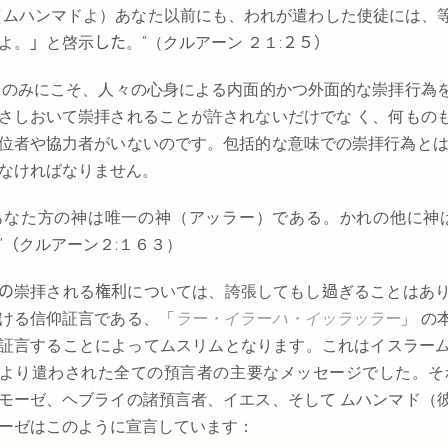
（ムハンマドよ）あなた以前にも、われが遣わした使徒には、
よ。
」
と啓示
した
。”（クルアーン
２１:
２５）
 のみにこそ、人々の心身による内面的かつ外面的な崇拝行為
さしおいて崇拝されることが許されないだけでな く、何もの
位者や協力者がいないのです。包括的な意味での崇拝行為とは
なければなりません。
あなた方の神は唯一の神（アッラー）である。かれの他に神
”（
クルアーン２:１６３）
の
崇拝される
権利
については、誇張してもし
過
ぎることはあ
ける信仰証言である、「
ラー・イラーハ・イッラッラー
」 の
証言することによってムスリムとなります。これはイスラー
より遣わされた全ての預言者の主要なメッセージでした。そ
モーゼ、ヘブライの諸預言者、イエス、そして ムハンマド（
ーゼはこのように宣言しています：