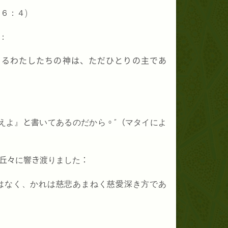
 ６：４)
：
なるわたしたちの神は、ただひとりの主であ
えよ』
と
書いてあるのだから
。”（
マタイによ
丘々
に響
き
渡りました
：
はなく、かれは慈悲あまねく慈愛深き方であ