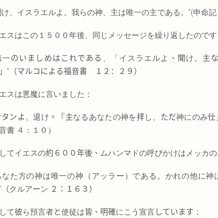
聞け、イスラエルよ。我らの神、主は唯一の主である。
”
(申命記
エスはこの１５００年後、同じメッセージを繰り返したのです
第一
のいましめはこれである
、「イスラエルよ
、聞
け。
主
」
”
（マルコによる福音書 １２：２９）
エスは悪魔に言いました：
サタンよ
、退け
。『主
なるあなたの神を
拝
し、
ただ
神にのみ
仕
音書 ４：１０）
してイエスの
約６００年後、
ムハンマドの呼びかけはメッカの
あなた方の神は唯一の神（アッラー）である。かれの他に神
”（
クルアーン
２：１６３）
して
彼
ら預言者
と
使徒は
皆、明確
にこう宣言
しています
：