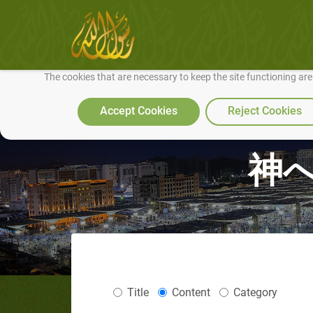
We use cookies to make our site work well for you and so we can conti
The cookies that are necessary to keep the site functioning ar
Accept Cookies
Reject Cookies
神へ
Title
Content
Category