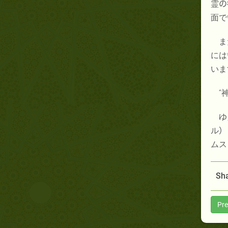
霊
の
面で
ま
には
いま
“
ゆ
ル
）
ムス
Sha
Pre