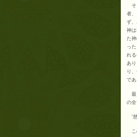
そ
者、
ず、
神は
た神
った
れる
あり
り、
であ
最
の全
“
こ