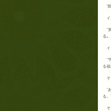
“
イ
“
る。
イ
“
る福
そ
“
る。
そ