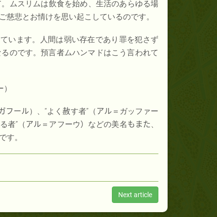
す
。ムスリムは飲食を始め、生活のあらゆる場
ご慈悲とお情けを思い起こしているのです。
っています。人間は弱い存在であり罪を犯さず
なるのです。預言者ムハンマドはこう言われて
ー）
ガフール
）、“よく
赦
す者”（
アル
＝ガッファー
る者”（
アル
＝アフーウ
）
などの美名
もまた
、
です。
Next article