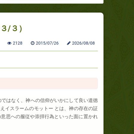
３/３）
2128
2015/07/26
2026/08/08
のではなく、神への信仰がいかにして良い道徳
えイスラームのモットー とは、神の存在の証
の意思への服従や崇拝行為といった面に置かれ