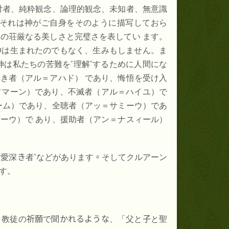
対者、純粋観念、論理的観念、未知者、無意識
。それは神がご自身をそのように描写しておら
の荘厳なる美しさと完璧さを表してい ます。
神は生まれたのでもなく、生みもしません。ま
神は私たちの苦難を“理解”するために人間にな
き者（アル＝アハド） であり、悔悟を受け入
フマーン）であり、不滅者（アル＝ハイユ）で
ーム）であり、全聴者（アッ＝サミーウ）であ
ーウ）で あり、援助者（アン＝ナスィール）
慈愛深
き
者”などがあります
。
そしてクルアーン
す。
ト
教徒の
祈願
で聞
かれるような
、「父と
子
と聖