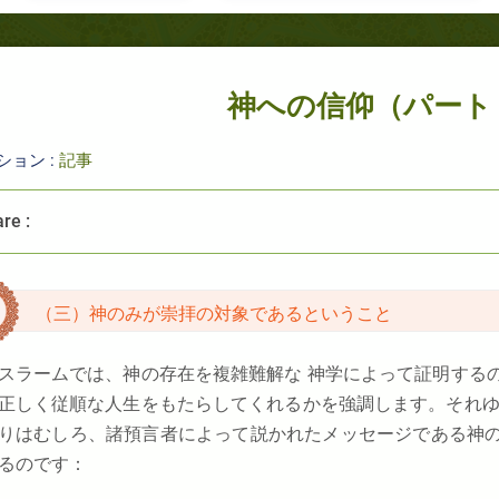
神への信仰（パート 
ション :
記事
re :
（三）神のみが崇拝の対象であるということ
スラームでは、神の存在を複雑難解な 神学によって証明する
正しく従順な人生をもたらしてくれるかを強調します。それゆ
りはむしろ、諸預言者によって説かれたメッセージである神
るのです：