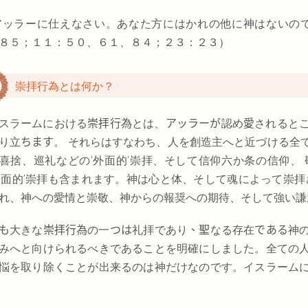
アッラーに仕えなさい。あなた方にはかれの他に神はないの
８５；１１：５０、６１、８４；２３：２３）
崇拝行為とは何か？
スラームにおける
崇拝行為
とは、
アッラーが
認め
愛
されると
り立
ちます
。 それらはすなわち、人を創造主へと近づける全
喜捨、巡礼などの‘外面的’崇拝、そして信仰六か条の信仰、
内面的’崇拝も含まれます。神は心と体、そして魂によって崇
れ、神への愛情と崇敬、神からの報奨への期待、そして強い謙
も
大きな
崇拝行為
の一
つは
礼拝であり
、聖
なる存在
である
神
みへと向けられるべきであることを明確にしました。全ての
悩を取り除くことが出来るのは神だけなのです。イスラーム