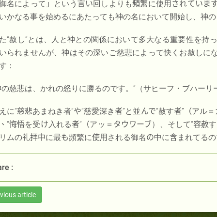
御名によって
」
という言
い
回しよりも
頻繁
に使用
されていま
いかなる事を始めるにあたっても神の名において開始し、神の
た“赦し”とは、人と神との関係において多大なる重要性を持
いられませんが、神はその深いご慈悲によって快くお赦しに
す：
神の慈悲は、かれの怒りに勝るのです。”（サヒーフ・ブハーリ
えに
“慈悲
あまねき者”
や
“慈愛深き
者”
と並
んで
“赦す
者”（
アル＝
、“悔悟
を受
け
入れる
者”（
アッ＝
タウワーブ
）、そして
“容赦
す
リムの
礼拝中
に最
も
頻繁に
使用
される御名
の
中に
含
まれてるの
re :
vious article