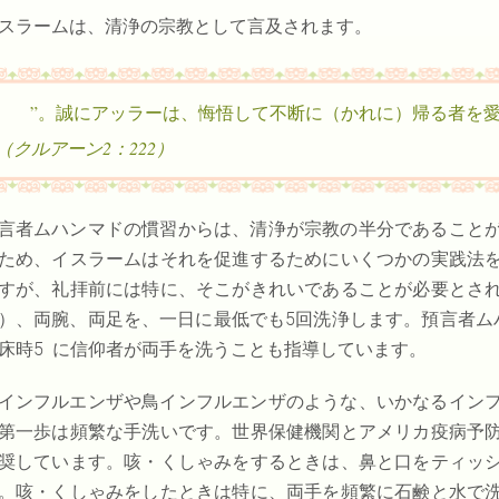
スラームは、清浄の宗教として言及されます。
（クルアーン2：222）
言者ムハンマドの慣習からは、清浄が宗教の半分であること
ため、イスラームはそれを促進するためにいくつかの実践法
すが、礼拝前には特に、そこがきれいであることが必要とさ
）、両腕、両足を、一日に最低でも5回洗浄します。預言者ム
床時5 に信仰者が両手を洗うことも指導しています。
インフルエンザや鳥インフルエンザのような、いかなるイン
第一歩は頻繁な手洗いです。世界保健機関とアメリカ疫病予
奨しています。咳・くしゃみをするときは、鼻と口をティッ
。咳・くしゃみをしたときは特に、両手を頻繁に石鹸と水で