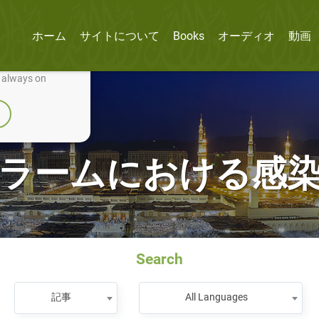
ホーム
サイトについて
Books
オーディオ
動画
nually improve it.
e always on
ラームにおける感
Search
記事
All Languages