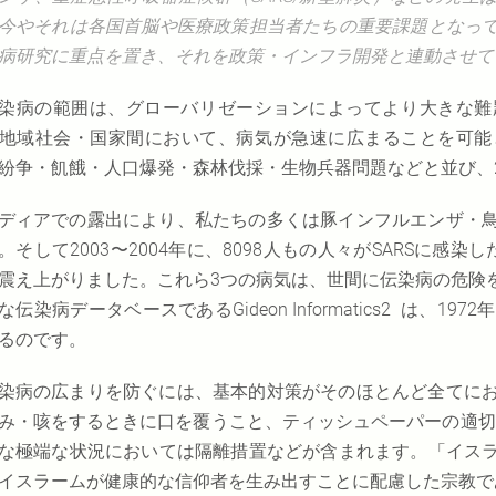
今やそれは各国首脳や医療政策担当者たちの重要課題となっ
病研究に重点を置き、それを政策・インフラ開発と連動させて
染病の範囲は、グローバリゼーションによってより大きな難
地域社会・国家間において、病気が急速に広まることを可能
紛争・飢餓・人口爆発・森林伐採・生物兵器問題などと並び、
ディアでの露出により、私たちの多くは豚インフルエンザ・
。そして2003〜2004年に、8098人もの人々がSARSに
震え上がりました。これら3つの病気は、世間に伝染病の危険
な伝染病データベースであるGideon Informatics2 は、
るのです。
染病の広まりを防ぐには、基本的対策がそのほとんど全てに
み・咳をするときに口を覆うこと、ティッシュペーパーの適切
な極端な状況においては隔離措置などが含まれます。「イス
イスラームが健康的な信仰者を生み出すことに配慮した宗教で