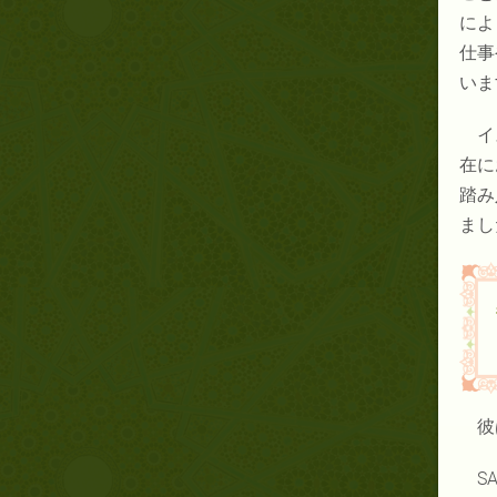
によ
仕事
いま
イ
在に
踏み
まし
彼
S