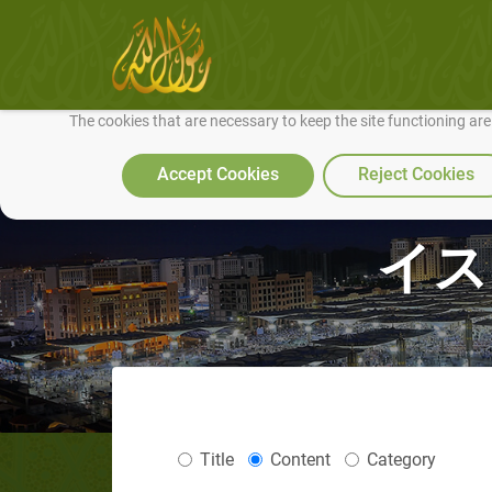
We use cookies to make our site work well for you and so we can conti
The cookies that are necessary to keep the site functioning ar
Accept Cookies
Reject Cookies
イス
Title
Content
Category