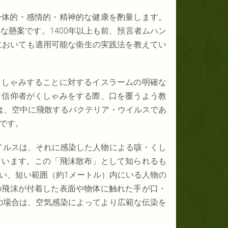
身体的・感情的・精神的な健康を酌量します。
な懸案です。1400年以上も前、預言者ムハン
においても適用可能な衛生の実践法を教えてい
くしゃみすることに対するイスラームの明確な
、信仰者がくしゃみをする際、口を覆うよう教
は、空中に飛散するバクテリア・ウイルスであ
です。
ウイルスは、それに感染した人物による咳・くし
ています。この「飛沫散布」として知られるも
い、短い範囲（約1メートル）内にいる人物の
の飛沫が付着した表面や物体に触れた手が口・
スの場合は、空気感染によってより広範な伝染を