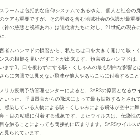
スラームは包括的な信仰システムであるゆえ、個人と社会の
のケアも重要ですが、その弱者を含む地域社会の保護が最重要
（神の慈悲と祝福あれ）は追従者たちに対し、21世紀の現在
た。
言者ムハンマドの慣習から、私たちは口を大きく開けて咳・
ンスの根拠を見いだすことが出来ます。預言者ムハンマドは
います3。口を覆わずにする咳・くしゃみの最も明白な影響と
さらに肉眼では見えない飛沫が他人やあちこちに付着すること
メリカ疫病予防管理センターによると、SARSの原因となる
といった、呼吸器官からの飛沫によって最も拡散するとされ
、感染している人物による咳・くしゃみによる飛沫が空中に舞
鼻・目の粘膜に付着する現象です。またウイルスは、伝染性
目を触ることによっても間接的に広まります。SARSウイル
と見られています。