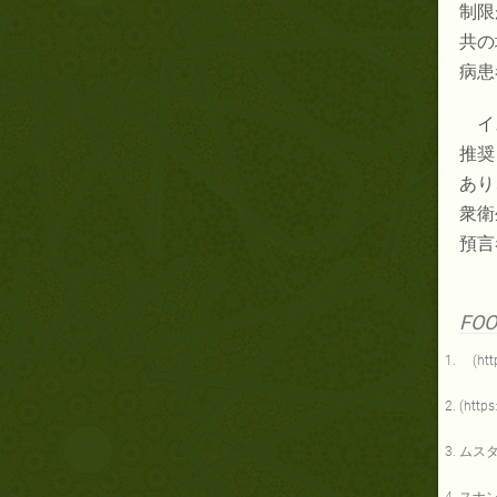
制限
共の
病患
イ
推奨
あり
衆衛
預言
FOO
(http
(http
ムス