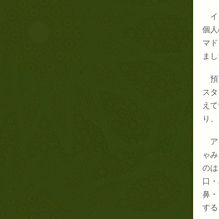
イ
個人
マド
まし
預
スタ
えて
り、
ア
ゃみ
のは
口・
鼻・
する