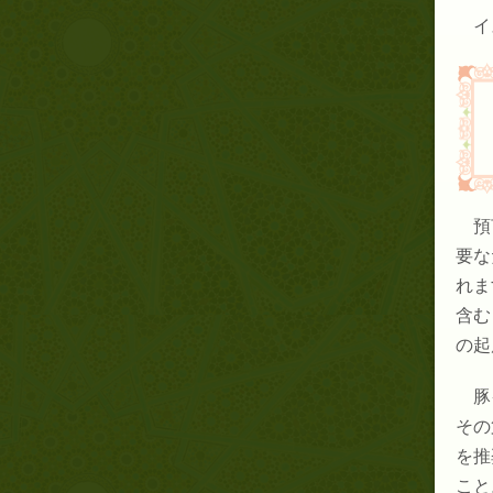
イ
預
要な
れま
含む
の起
豚
その
を推
こと