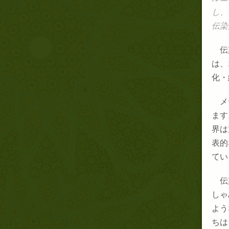
し、
伝染
伝
は、
化・
メ
ます
界は
表的
てい
伝
しゃ
よう
ちは