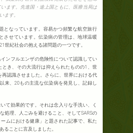
ています。先進国・途上国ともに、医療当局は
います。
題となっています。容易かつ頻繁な航空旅行
とさせています。伝染病の管理は、地球温暖
21世紀社会の抱える諸問題の一つです。
鳥インフルエンザの危険性について認識してい
感染したとき、その大流行は抑えられたものの1、世
を再認識させました。さらに、世界における代
1972年以来、20もの主流な伝染病を発見し、記録し
おいて効果的です。それは念入りな手洗い、く
な処理、人ごみを避けること、そしてSARSの
ラームにおける健康」と題された記事で、私た
あることに言及しました。