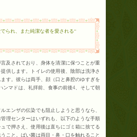
“誠にアッラーは、悔悟して不断に（かれに）帰る者を愛でられ、また純潔な者を愛される。”
が言及されており、身体を清潔に保つことが重
を提供します。トイレの使用後、陰部は洗浄さ
れます。彼らは両手、顔（口と鼻腔のゆすぎを
ハンマドは、礼拝前、食事の前後4、そして朝
フルエンザの伝染でも阻止しようと思うなら、
防管理センターはいずれも、以下のような手順
シュで押さえ、使用後は直ちにゴミ箱に捨てる
洗うこと。ばい菌は両目・鼻・口を触れること