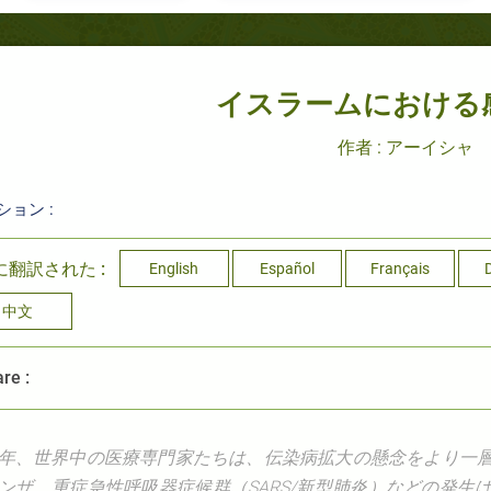
イスラームにおける
作者 : アーイシャ
ション :
に翻訳された :
English
Español
Français
中文
re :
年、世界中の医療専門家たちは、伝染病拡大の懸念をより一
ンザ、重症急性呼吸器症候群（SARS/新型肺炎）などの発