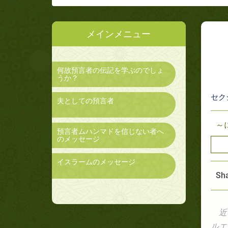
メインメニュー
何故預言者の伝記を学ぶのでしょ
うか？
セク
夫としての預言者
～
預言者ムハンマドを信じない者へ
のメッセージ
イスラームのメッセージ
Sha
近
ルエ