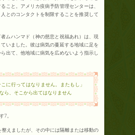
すること。アメリカ疫病予防管理センターは、
、人とのコンタクトを制限することを推奨して
言者ムハンマド（神の慈悲と祝福あれ）は、現
していました。彼は病気の蔓延する地域に足を
から出て、他地域に病気を広めないよう指示し
そこに行ってはなりません。またもし
ら、そこから出てはなりません。」6
す7。
ずを整えましたが、その中には隔離または移動の