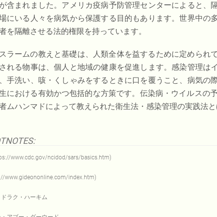
が含まれました。アメリカ疫病予防管理センターによると、
場にいる人々を病気から保護する目的もあります。世界中の
者を隔離させる法的権限を持っています。
スラームの教えと基礎は、人類全体を益するために定められ
される物事は、個人と地域の健康を促進します。感染管理は
、手洗い、咳・くしゃみをするときに口を覆うこと、病気の
生における有効かつ包括的な方策です。伝染病・ウイルスの予
者ムハンマドによって教えられた衛生法・感染管理の実践法と
TNOTES:
s://www.cdc.gov/ncidod/sars/basics.htm)
s://www.gideononline.com/index.htm)
タドラク・ハーキム