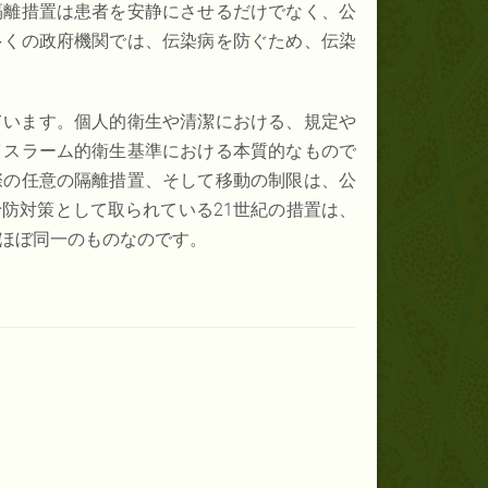
隔離措置は患者を安静にさせるだけでなく、公
多くの政府機関では、伝染病を防ぐため、伝染
ています。個人的衛生や清潔における、規定や
イスラーム的衛生基準における本質的なもので
際の任意の隔離措置、そして移動の制限は、公
防対策として取られている21世紀の措置は、
ほぼ同一のものなのです。