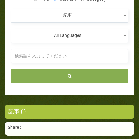
記事
All Languages
記事 ( )
Share :