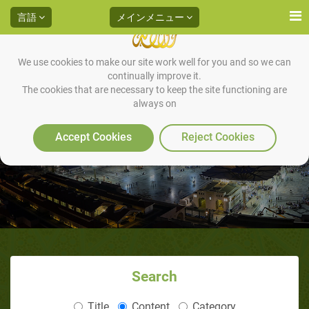
言語
メインメニュー
We use cookies to make our site work well for you and so we can
continually improve it.
The cookies that are necessary to keep the site functioning are
always on
記事 ( )
Accept Cookies
Reject Cookies
Search
Title
Content
Category