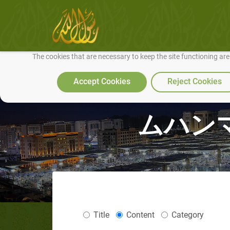
We use cookies to make our site work well for you and so we can conti
The cookies that are necessary to keep the site functioning ar
Accept Cookies
Reject Cookies
ムハン
Title
Content
Category