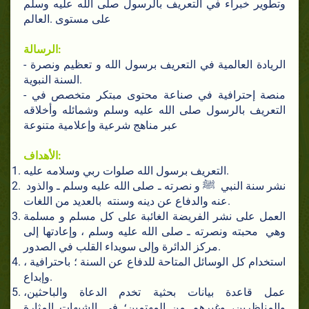
وتطوير خبراء في التعريف بالرسول صلى الله عليه وسلم
على مستوى .العالم
الرسالة:
- الريادة العالمية في التعريف برسول الله و تعظيم ونصرة
السنة النبوية.
- منصة إحترافية في صناعة محتوى مبتكر متخصص في
التعريف بالرسول صلى الله عليه وسلم وشمائله وأخلاقه
عبر مناهج شرعية وإعلامية متنوعة
الأهداف:
التعريف برسول الله صلوات ربي وسلامه عليه.
نشر سنة النبي ﷺ و نصرته ـ صلى الله عليه وسلم ـ والذود
عنه والدفاع عن دينه وسنته بالعديد من اللغات.
العمل على نشر الفريضة الغائبة على كل مسلم و مسلمة
وهي محبته ونصرته ـ صلى الله عليه وسلم ، وإعادتها إلى
.مركز الدائرة وإلى سويداء القلب في الصدور
استخدام كل الوسائل المتاحة للدفاع عن السنة ؛ باحترافية ،
وإبداع.
عمل قاعدة بيانات بحثية تخدم الدعاة والباحثين،
والمناظرين، وغيرهم من المهتمين؛ في الشبهات المثارة