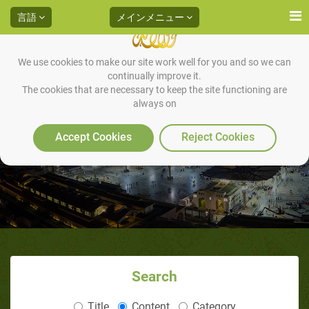
言語
メインメニュー
We use cookies to make our site work well for you and so we can
continually improve it.
The cookies that are necessary to keep the site functioning are
always on
عن الموقع
Accept Cookies
Reject Cookies
Search
Title
Content
Category