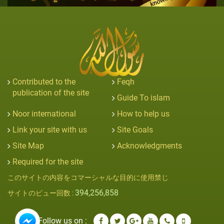
Contributed to the
Feqh
publication of the site
Guide To islam
Noor international
How to help us
Link your site with us
Site Goals
Site Map
Acknowledgments
Required for the site
このサイトの内容をコマーシャルな目的に使用禁じ
394,256,858
サイトのビュー回数 :
Follow us on :