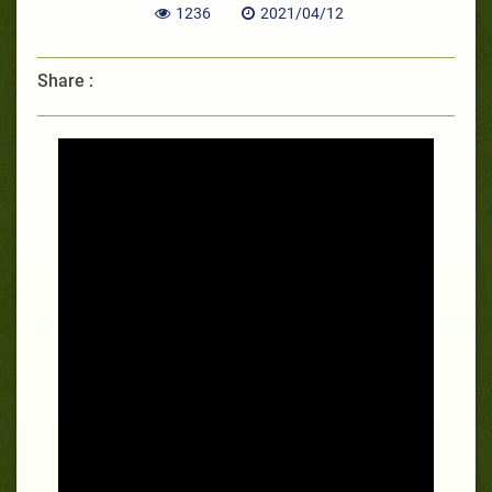
1236
2021/04/12
Share :