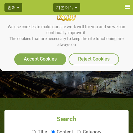
언어
기본 메뉴
We use cookies to make our site work well for you and so we can
continually improve it.
The cookies that are necessary to keep the site functioning are
always on
마음의 행복을 찾는 것
Accept Cookies
Reject Cookies
Search
Title
Content
Category