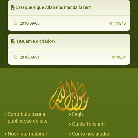
5) O que é que Allah nos manda fazer?
2010-09-06
11348
1)Quem e o criador?
2010-08-31
9834
Contribuiu para a
Feqh
publicação do site
Guide To islam
Noor international
Como nos ajudar