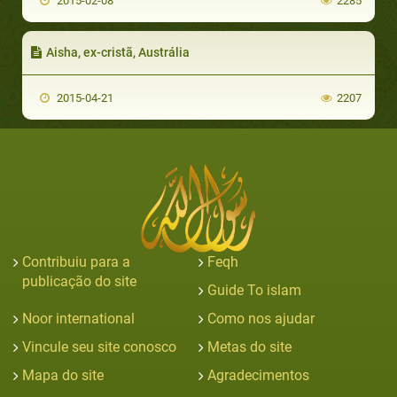
2015-02-08
2285
Aisha, ex-cristã, Austrália
2015-04-21
2207
Contribuiu para a
Feqh
publicação do site
Guide To islam
Noor international
Como nos ajudar
Vincule seu site conosco
Metas do site
Mapa do site
Agradecimentos