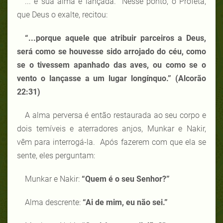
... e sua alma é lançada. Nesse ponto, o Profeta,
que Deus o exalte, recitou:
“...
porque aquele que atribuir parceiros a Deus,
será como se houvesse sido arrojado do céu, como
se o tivessem apanhado das aves, ou como se o
vento o lançasse a um lugar longínquo.” (Alcorão
22:31)
A alma perversa é então restaurada ao seu corpo e
dois temíveis e aterradores anjos, Munkar e Nakir,
vêm para interrogá-la. Após fazerem com que ela se
sente, eles perguntam:
Munkar e Nakir:
“Quem é o seu Senhor?”
Alma descrente:
“Ai de mim, eu não sei.”