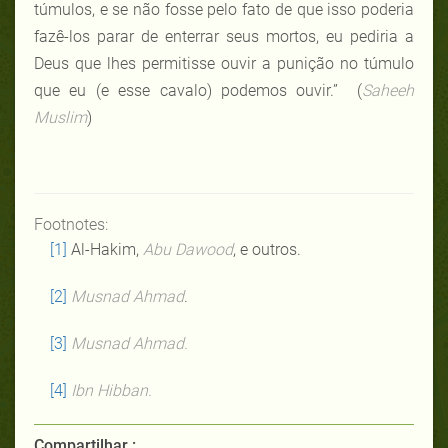
túmulos, e se não fosse pelo fato de que isso poderia
fazê-los parar de enterrar seus mortos, eu pediria a
Deus que lhes permitisse ouvir a punição no túmulo
que eu (e esse cavalo) podemos ouvir.” (
Saheeh
Muslim
)
Footnotes:
[1]
Al-
Hakim
,
Abu Dawood
, e outros.
[2]
Musnad Ahmad
.
[3]
Musnad Ahmad.
[4]
Ibn Hibban.
Compartilhar :