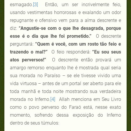
esmagado.
[3]
Então, um ser incrivelmente feio,
usando vestimentas horrorosas e exalando um odor
repugnante e ofensivo vem para a alma descrente e
diz:
“Angustie-se com o que lhe desagrada, porque
esse é o dia que lhe foi prometido.”
O descrente
perguntará:
“Quem é você, com um rosto tão feio e
trazendo o mal?”
O feio responderá:
“Eu sou seus
atos perversos!”
O descrente então provará um
amargo remorso enquanto lhe é mostrada qual seria
sua morada no Paraíso – se ele tivesse vivido uma
vida virtuosa – antes de um portal ser aberto para ele
toda manhã e toda noite mostrando sua verdadeira
morada no Inferno.
[4]
Allah menciona em Seu Livro
como o povo perverso do Faraó está, nesse exato
momento, sofrendo dessa exposição do Inferno
dentro de seus túmulos: