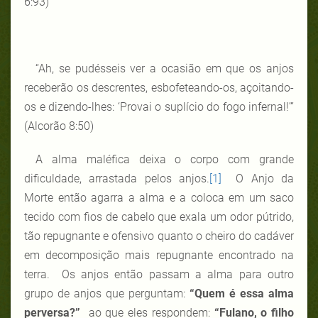
6:93)
“Ah, se pudésseis ver a ocasião em que os anjos
receberão os descrentes, esbofeteando-os, açoitando-
os e dizendo-lhes: ‘Provai o suplício do fogo infernal!’”
(Alcorão 8:50)
A alma maléfica deixa o corpo com grande
dificuldade, arrastada pelos anjos.
[1]
O Anjo da
Morte então agarra a alma e a coloca em um saco
tecido com fios de cabelo que exala um odor pútrido,
tão repugnante e ofensivo quanto o cheiro do cadáver
em decomposição mais repugnante encontrado na
terra. Os anjos então passam a alma para outro
grupo de anjos que perguntam:
“Quem é essa alma
perversa?”
ao que eles respondem:
“Fulano, o filho