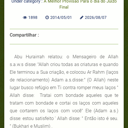
Under category :
A Melhor Provisão Para o dia do Juízo
Final
1898
2014/05/01
2026/08/07
Compartilhar :
Abu Hurairrah relatou: o Mensageiro de Allah
s.a.w.s disse: "Allah criou todas as criaturas e quando
Ele terminou a Sua criação, e colocou Ar Rahm (laços
de relacionamento) Adam a.s.disse:" (O Allah) neste
lugar busco refúgio em Ti contra romper meus laços "
Allah disse: Tratai com bondade aqueles que te
tratam com bondade e cortai os laços com aqueles
que cortarem os laços com você" Ele (Adam a.s.)
disse: estou satisfeito ' Allah disse: " Então isto é seu.
" (Bukhari e Muslim) .