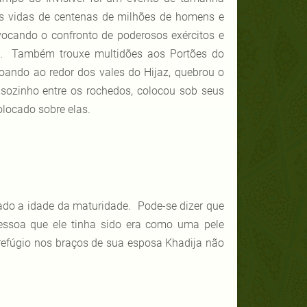
 as vidas de centenas de milhões de homens e
ovocando o confronto de poderosos exércitos e
os. Também trouxe multidões aos Portões do
coando ao redor dos vales do Hijaz, quebrou o
ozinho entre os rochedos, colocou sob seus
locado sobre elas.
do a idade da maturidade. Pode-se dizer que
essoa que ele tinha sido era como uma pele
efúgio nos braços de sua esposa Khadija não