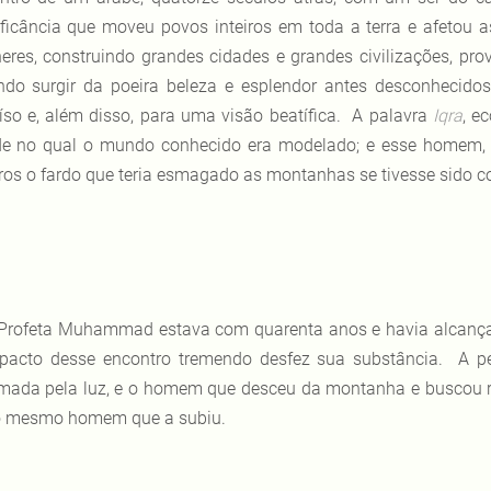
ificância que moveu povos inteiros em toda a terra e afetou
eres, construindo grandes cidades e grandes civilizações, pr
ndo surgir da poeira beleza e esplendor antes desconhecid
íso e, além disso, para uma visão beatífica. A palavra
Iqra
, e
e no qual o mundo conhecido era modelado; e esse homem, s
os o fardo que teria esmagado as montanhas se tivesse sido co
Profeta Muhammad estava com quarenta anos e havia alcança
pacto desse encontro tremendo desfez sua substância. A p
mada pela luz, e o homem que desceu da montanha e buscou r
o mesmo homem que a subiu.