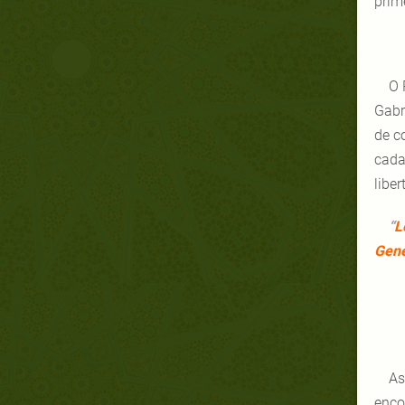
prim
O 
Gabr
de c
cada
liber
“
L
Gene
As
enco