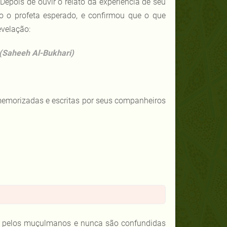
Depois de ouvir o relato da experiência de seu
o o profeta esperado, e confirmou que o que
evelação:
 (Saheeh Al-Bukhari)
 memorizadas e escritas por seus companheiros
as pelos muçulmanos e nunca são confundidas