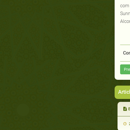
com 
Sunn
Alco
Com
Pre
Artic
B
2