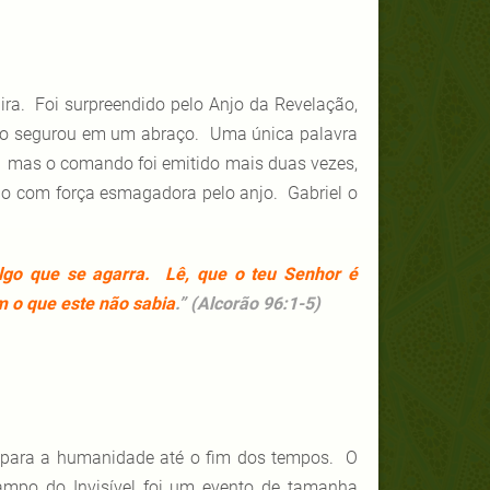
a. Foi surpreendido pelo Anjo da Revelação,
e o segurou em um abraço. Uma única palavra
’ mas o comando foi emitido mais duas vezes,
go com força esmagadora pelo anjo. Gabriel o
go que se agarra. Lê, que o teu Senhor é
 o que este não sabia
.” (Alcorão 96:1-5)
s para a humanidade até o fim dos tempos. O
ampo do Invisível foi um evento de tamanha