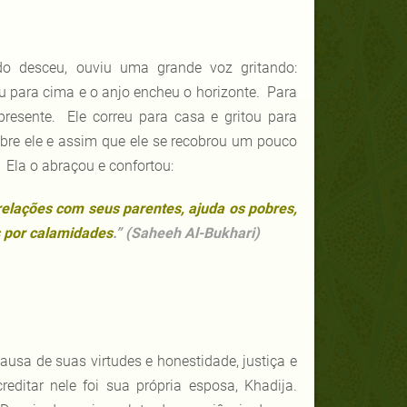
desceu, ouviu uma grande voz gritando:
u para cima e o anjo encheu o horizonte. Para
presente. Ele correu para casa e gritou para
obre ele e assim que ele se recobrou um pouco
 Ela o abraçou e confortou:
elações com seus parentes, ajuda os pobres,
s por calamidades
.” (Saheeh Al-Bukhari)
sa de suas virtudes e honestidade, justiça e
editar nele foi sua própria esposa, Khadija.