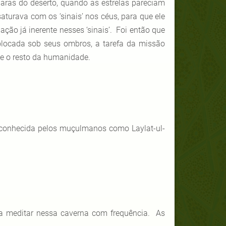
laras do deserto, quando as estrelas pareciam
saturava com os ‘sinais’ nos céus, para que ele
ão já inerente nesses ‘sinais’. Foi então que
olocada sob seus ombros, a tarefa da missão
o e o resto da humanidade.
 conhecida pelos muçulmanos como Laylat-ul-
a meditar nessa caverna com frequência. As