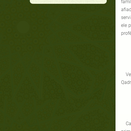
famí
afia
serv
ele 
prof
Ve
Qadr,
Ca