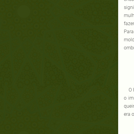
sign
mulh
faze
Para
mold
ombr
O 
o im
quei
era 