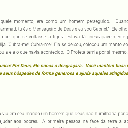
quele momento, era como um homem perseguido. Quando 
ammad, tu és o Mensageiro de Deus e eu sou Gabriel.’ Ele olho
 quer que se voltasse, a figura estava lá, inescapavelmente 
ija: ‘Cubra-me! Cubra-me!’ Ela se deixou, colocou um manto s
ou a ela o que havia acontecido. O Profeta temia por si mesmo.
unca! Por Deus, Ele nunca o desgraçará. Você mantém boas r
e seus hóspedes de forma generosa e ajuda aqueles atingido
a viu em seu marido um homem que Deus não humilharia por cau
ajudar aos pobres. A primeira pessoa na face da terra a acr