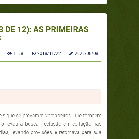
 DE 12): AS PRIMEIRAS
S
1168
2018/11/22
2026/08/08
eis que se provaram verdadeiros. Ele também
o o levou a buscar reclusão e meditação nas
as, levando provisões, e retornava para sua