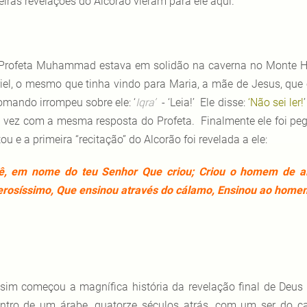
eiras revelações do Alcorão vieram para ele aqui.
Profeta Muhammad estava em solidão na caverna no Monte Hir
iel, o mesmo que tinha vindo para Maria, a mãe de Jesus, qu
omando irrompeu sobre ele: ‘
Iqra’
- ‘Leia!’ Ele disse:
‘Não sei ler!
 vez com a mesma resposta do Profeta. Finalmente ele foi pe
tou e a primeira “recitação” do Alcorão foi revelada a ele:
ê, em nome do teu Senhor Que criou; Criou o homem de al
rosíssimo, Que ensinou através do cálamo, Ensinou ao homem
sim começou a magnífica história da revelação final de Deu
ntro de um árabe, quatorze séculos atrás, com um ser do c