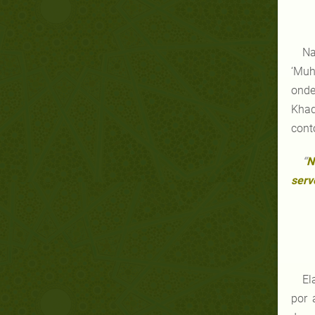
Na
‘Muh
onde
Khad
cont
“
N
serv
El
por 