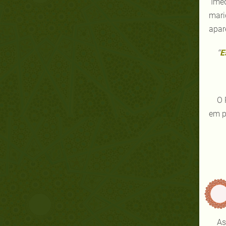
Imed
mari
apar
“
E
O 
em p
As