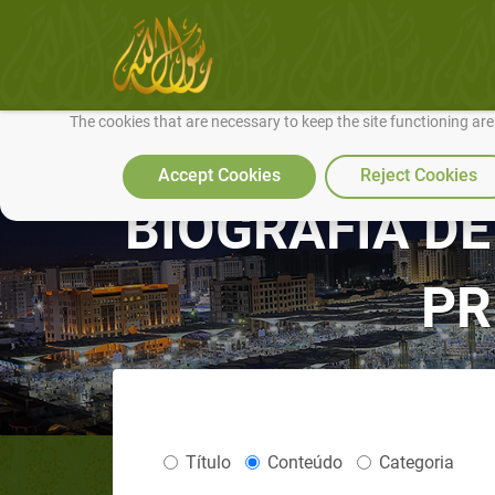
We use cookies to make our site work well for you and so we can conti
The cookies that are necessary to keep the site functioning ar
Accept Cookies
Reject Cookies
BIOGRAFIA DE
PR
Título
Conteúdo
Categoria