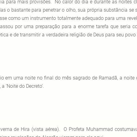
lia para mais provisões. No calor do dia e durante as noites c
das o bastante para penetrar o olho, sua própria substância se 
isse como um instrumento totalmente adequado para uma revelaç
passou por uma preparação para a enorme tarefa que seria c
ética e de transmitir a verdadeira religião de Deus para seu pov
io em uma noite no final do mês sagrado de Ramadã, a noite
 a ‘Noite do Decreto’.
verna de Hira (vista aérea). O Profeta Muhammad costumav