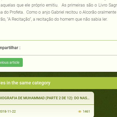
aquelas que ele próprio emitiu. As primeiras são o Livro Sag
a do Profeta. Como o anjo Gabriel recitou o Alcorão oralmente
rão, “A Recitação”, a recitação do homem que não sabia ler.
partilhar :
vious article
les in the same category
IOGRAFIA DE MUHAMMAD (PARTE 2 DE 12): DO NASCIMENTO À IDADE ADULTA
018-11-22
1461