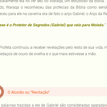
iatamente ela foi ver seu tio Waraqa, um estudioso da Bíblia. 
do, Waraqa o reconheceu das profecias da Bíblia como send
eceu para ele na caverna era de fato o anjo Gabriel, o Anjo da R
sse é o Protetor de Segredos (Gabriel) que veio para Moisés.
”
Profeta continuou a receber revelações pelo resto de sua vida,
edaços de couro de ovelha e o que mais estivesse a mão.
O Alcorão ou “Recitação”
 palavras trazidas a ele de Gabriel são consideradas sagrad