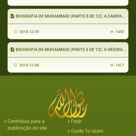
BIOGRAFIA DE MUHAMMAD (PARTE 8 DE 12): A CAMPANHA DE BADR
2018-12-09
1430
BIOGRAFIA DE MUHAMMAD (PARTE 6 DE 12): A HÉGIRA DO PROFETA
2018-12-08
1417
Contribuiu para a
Feqh
publicação do site
Guide To islam