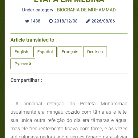
Under category :
BIOGRAFIA DE MUHAMMAD
1438
2018/12/08
2026/08/06
Article translated to :
English
Español
Français
Deutsch
Русский
Compartilhar :
A principal refeição do Profeta Muhammad
usualmente era mingau cozido com tâmaras e leite,
sua única outra refeição do dia era tâmaras e água;
mas ele frequentemente ficava com fome, e às vezes
até colocava pedras sobre seu estômago para aliviar