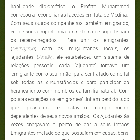
habilidade diplomática, o Profeta Muhammad
começou a reconciliar as facções em luta de Medina.
Com seus outros companheiros também emigrando,
era de suma importância um sistema de suporte para
os recém-chegados. Para unir os ‘emigrantes’
(
Muhājirūn
) com os muçulmanos locais, os
‘ajudantes’ (
Ansār
), ele estabeleceu um sistema de
relações pessoais: cada ‘ajudante’ tomava um
‘emigrante’ como seu irmão, para ser tratado como tal
sob todas as circunstâncias e para participar da
herança junto com membros da família natural. Com
poucas exceções os ‘emigrantes’ tinham perdido tudo
que possuíam e estavam completamente
dependentes de seus novos irmãos. Os Ajudantes às
vezes chegavam a ponto de dar a seus irmãos
Emigrantes metade do que possuíam em casas, bens,