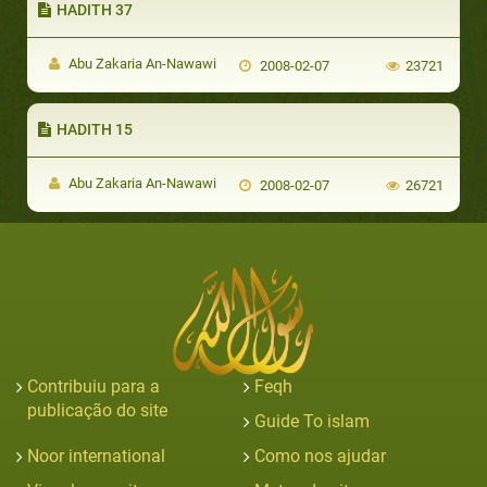
HADITH 37
Abu Zakaria An-Nawawi
2008-02-07
23721
HADITH 15
Abu Zakaria An-Nawawi
2008-02-07
26721
Contribuiu para a
Feqh
publicação do site
Guide To islam
Noor international
Como nos ajudar