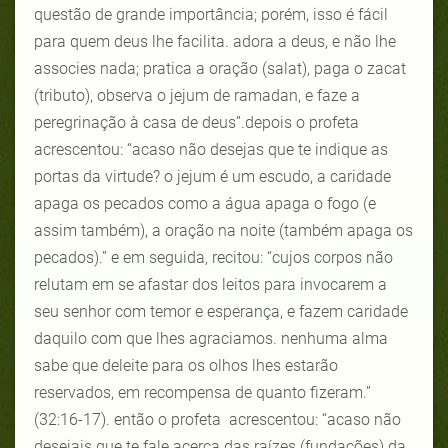
questão de grande importância; porém, isso é fácil
para quem deus lhe facilita. adora a deus, e não lhe
associes nada; pratica a oração (salat), paga o zacat
(tributo), observa o jejum de ramadan, e faze a
peregrinação à casa de deus”.depois o profeta
acrescentou: “acaso não desejas que te indique as
portas da virtude? o jejum é um escudo, a caridade
apaga os pecados como a água apaga o fogo (e
assim também), a oração na noite (também apaga os
pecados).” e em seguida, recitou: “cujos corpos não
relutam em se afastar dos leitos para invocarem a
seu senhor com temor e esperança, e fazem caridade
daquilo com que lhes agraciamos. nenhuma alma
sabe que deleite para os olhos lhes estarão
reservados, em recompensa de quanto fizeram.”
(32:16-17). então o profeta acrescentou: “acaso não
desejais que te fale acerca das raízes (fundações) da