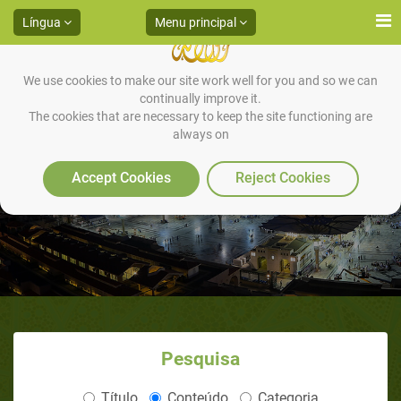
Língua
Menu principal
We use cookies to make our site work well for you and so we can
continually improve it.
The cookies that are necessary to keep the site functioning are
always on
HADITH 29
Accept Cookies
Reject Cookies
Pesquisa
Título
Conteúdo
Categoria