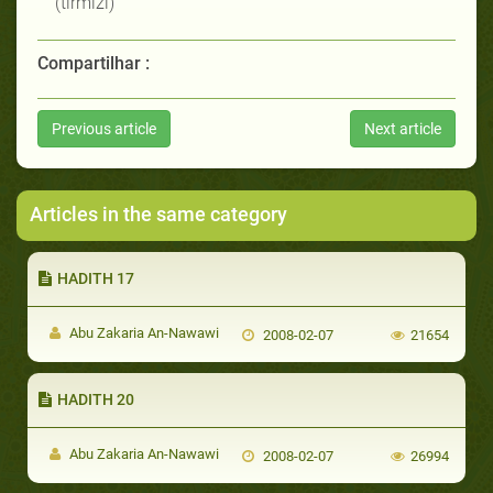
(tirmizi)
Compartilhar :
Previous article
Next article
Articles in the same category
HADITH 17
Abu Zakaria An-Nawawi
2008-02-07
21654
HADITH 20
Abu Zakaria An-Nawawi
2008-02-07
26994