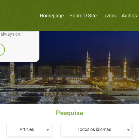
Homepage
Sobre O Site
Livros
Áudios
nually improve it.
e always on
Pesquisa
Articles
Todos os idiomas