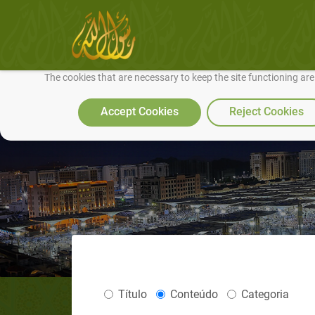
We use cookies to make our site work well for you and so we can conti
The cookies that are necessary to keep the site functioning ar
Accept Cookies
Reject Cookies
Título
Conteúdo
Categoria