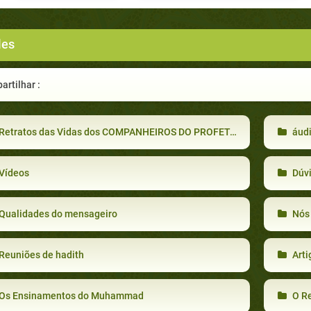
les
rtilhar :
Retratos das Vidas dos COMPANHEIROS DO PROFETA MOHAMMAD
áud
Vídeos
Dúvi
Qualidades do mensageiro
Nós 
Reuniões de hadith
Arti
Os Ensinamentos do Muhammad
O Re