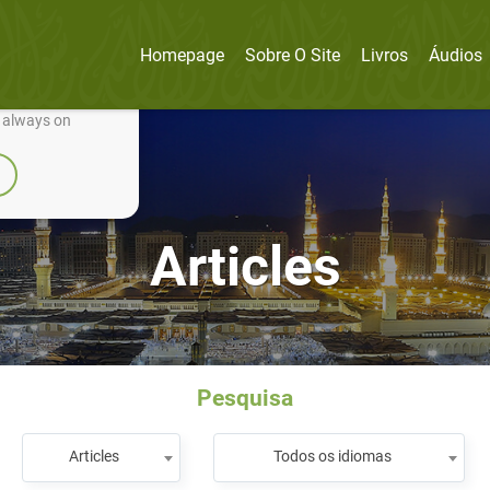
Homepage
Sobre O Site
Livros
Áudios
nually improve it.
e always on
Articles
Pesquisa
Articles
Todos os idiomas