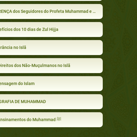
A dos Seguidores do Profeta Muhammad e a tendência da maioria dos Muçulmanos
fícios dos 10 dias de Zul Hijja
rância no Islã
ireitos dos Não-Muçulmanos no Islã
ensagem do Islam
GRAFIA DE MUHAMMAD
Os Ensinamentos do Muhammad ﷺ