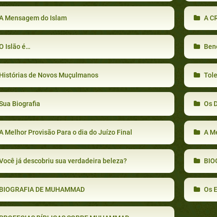
A Mensagem do Islam
A CRENÇ
O Islão é…
Bene
Histórias de Novos Muçulmanos
Tole
Sua Biografia
Os D
A Melhor Provisão Para o dia do Juízo Final
A M
Você já descobriu sua verdadeira beleza?
BIO
BIOGRAFIA DE MUHAMMAD