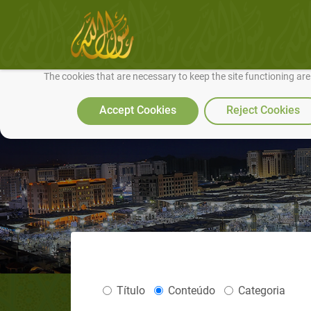
We use cookies to make our site work well for you and so we can conti
The cookies that are necessary to keep the site functioning ar
Accept Cookies
Reject Cookies
Título
Conteúdo
Categoria