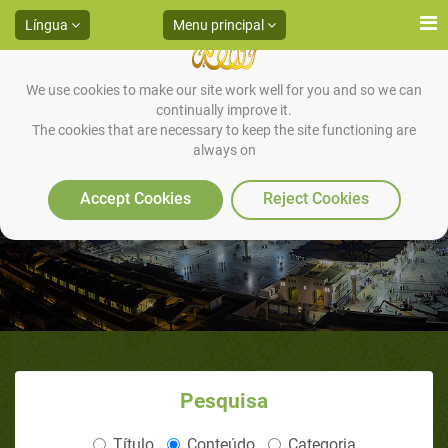
Língua
Menu principal
We use cookies to make our site work well for you and so we can
continually improve it.
The cookies that are necessary to keep the site functioning are
always on
Publicação do site
Accept Cookies
Reject Cookies
Pesquisa
Título
Conteúdo
Categoria