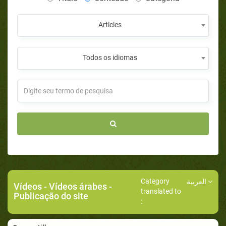
Articles
Todos os idiomas
Category
العربية
Vídeos
-
Vídeos árabes
-
translated to
Publicação do site
: