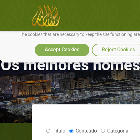
We use cookies to make our site work well for you and so we can conti
The cookies that are necessary to keep the site functioning ar
Accept Cookies
Reject Cookies
Os melhores nomes 
Título
Conteúdo
Categoria