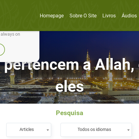
Homepage
Sobre O Site
Livros
Áudios
nually improve it.
e always on
pertencem a Allah, 
eles
Pesquisa
Articles
Todos os idiomas