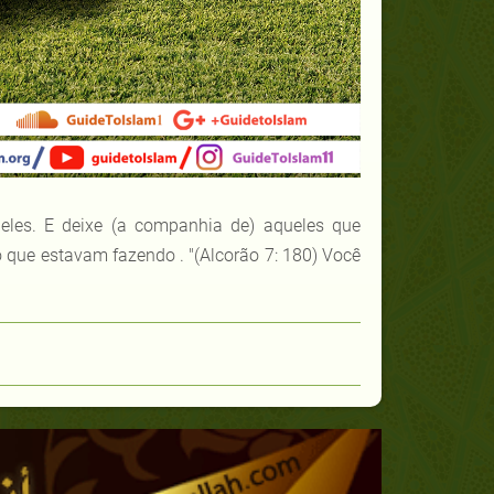
eles. E deixe (a companhia de) aqueles que
 que estavam fazendo . "(Alcorão 7: 180) Você