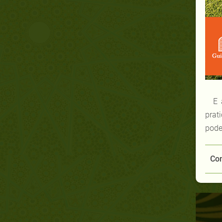
E 
prat
pode
Com