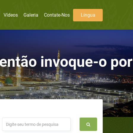
Vídeos
Galeria
Contate-Nos
Língua
então invoque-o por