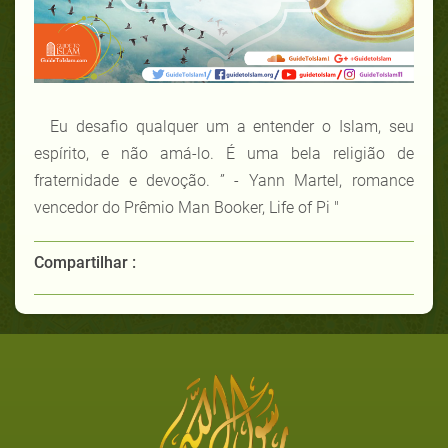
Eu desafio qualquer um a entender o Islam, seu
espírito, e não amá-lo. É uma bela religião de
fraternidade e devoção. ” - Yann Martel, romance
vencedor do Prêmio Man Booker, Life of Pi "
Compartilhar :