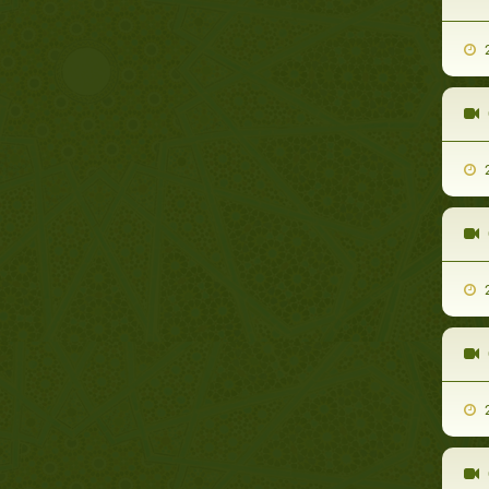
2
2
2
2