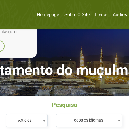
Homepage
Sobre O Site
Livros
Áudios
nually improve it.
e always on
tamento do muçulma
Pesquisa
Articles
Todos os idiomas