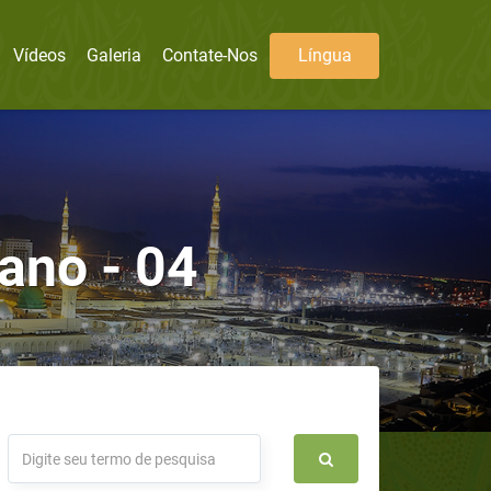
Vídeos
Galeria
Contate-Nos
Língua
no - 04