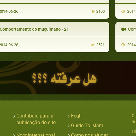
014-06-26
2100
2014
Comportamento do muçulmano - 21
Com
014-06-28
2521
2014
Contribuiu para a
Feqh
Ca
do
publicação do site
Guide To islam
Hi
Noor international
Como nos ajudar