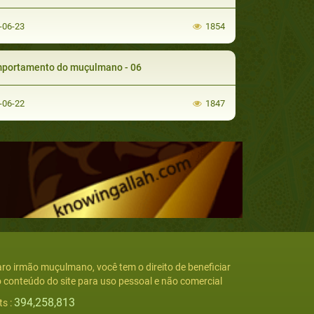
-06-23
1854
portamento do muçulmano - 06
-06-22
1847
ro irmão muçulmano, você tem o direito de beneficiar
 conteúdo do site para uso pessoal e não comercial
394,258,813
ts :