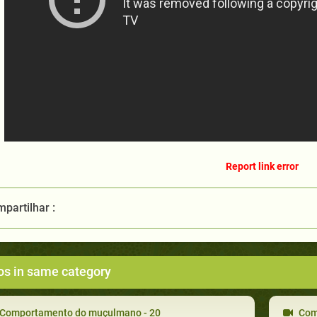
Report link error
partilhar :
os in same category
Comportamento do muçulmano - 20
Com