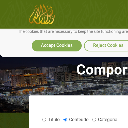
We use cookies to make our site work well for you and so we can conti
The cookies that are necessary to keep the site functioning ar
Accept Cookies
Reject Cookies
Compor
Título
Conteúdo
Categoria