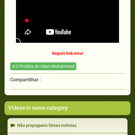
Report link error
# O Profeta do Islam Muhammad
Compartilhar :
Videos in same category
Não propagueis falsas notícias