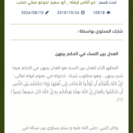
تحت قسم :
خير الناس لإهله _ أبو سعيد نجوغو مبكي صمب
2026/08/10
2010/10/24
10018
شارك المحتوي بواسطة :
العدل بين النساء في الحكم بينهن
المظهر الآخر للعدل بين النساء هو العدل بينهن في الحكم فيما
شجر بينهن ، وهو مطلوب شرعا ، لدخوله في عموم قوله تعالى :
{إِنَّ اللّهَ يَأْمُرُكُمْ أَن تُؤدُّواْ الأَمَانَاتِ إِلَى أَهْلِهَا وَإِذَا حَكَمْتُم بَيْنَ النَّاسِ
أَن تَحْكُمُواْ بِالْعَدْلِ إِنَّ اللّهَ نِعِمَّا يَعِظُكُم بِهِ إِنَّ اللّهَ كَانَ سَمِيعاً بَصِيراً }
[1].
وكان النبي صلى الله عليه و سلم يساوي بين نسائه في