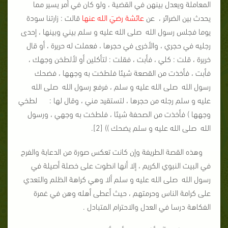
المعاملة ويعدل بينهن في القضية ، ولو كان في أمر يسير مما
يحدث بين الضرائر ، عن
عائشة رضيَ الله عنها
قالت : زارتنا سودة
يوما فجلس رسول الله صلى الله عليه و سلم بيني وبينها ، إحدى
رجليه في حجري ، والأخرى في حجرها ، فعملت له حريرة ، أو قال
خريرة ، قلت : كلي ، فأبت ، فقلت : لتأكلين أو لألطخن وجهك ،
فأبت ، فأخذت من القصعة شيئا فلطخت به وجهها ، فضحك
رسول الله صلى الله عليه و سلم ، فرفع رسول الله صلى الله
عليه و سلم رجله من حجرها ، لتستقيد مني ، وقال لها : لطخي
وجهها ) فأخذت من الصحفة شيئا ، فلطخت به وجهي ، ورسول
الله صلى الله عليه و سلم يضحك )) [2].
وهذه القصة الطريفة وإن كانت تعكس صورة من الدعابة والفرح
في البيت النبوي الكريم ، إلا أنها انطوت على خصلة أصيلة في
رسول الله صلى الله عليه و سلم ألا وهي كراهة الظلم والتعدي
على كرامة الناس وحرمتهم ، حيث أعطى أهله وهن في غمرة
الفكاهة درسا في العدل والاحترام المتبادل .