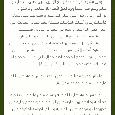
وفي مشهد آخر أشد حدة وأبلغ أثرا نرى النبي صلى الله عليه و
سلم يرسخ هذا المبدأ ويرد الحق لأهله بلا مجاملة ولا تلكؤ ،
عن أنس tقال : كان النبي صلى الله عليه و سلم عند بعض نسائه ،
فأرسلت إحدى أمهات المؤمنات بصحفة فيها طعام ، فضربت التي
النبي صلى الله عليه و سلم في بيتها يد الخادم ، فسقطت
الصحفة فانفلقت ، فجمع النبي صلى الله عليه و سلم فلق
الصحفة ، ثم جعل يجمع فيها الطعام الذي كان في الصحفة ويقول
: غارت أمكم )) ثم حبس الخادم حتى أتي بصحفة من عند التي
هو في بيتها ، فدفع الصحفة الصحيحة إلى التي كسرت صحفتها ،
وأمسك المكسورة في بيت التي كسرت )) [3].
قال ابن حجر رحمه الله : وفي الحديث حسن خلقه صلى الله
عليه و سلم وإنصافه وحلمه )) [4].
أما حسن خلقه صلى الله عليه و سلم فيدل عليه حسن تعامله
مع أهله وملاطفتهن بجلوسه بين الزائرة والمزورة ووضع رجليه على
حجريهما ، وتفهمه صلى الله عليه و سلم للدوافع المكرهة على