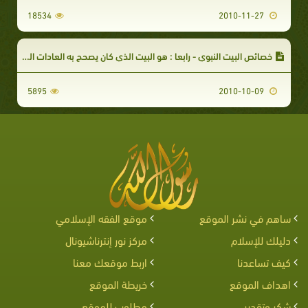
18534
2010-11-27
خصائص البيت النبوي - رابعا : هو البيت الذي كان يصحح به العادات الجاهلية
5895
2010-10-09
ساهم في نشر الموقع
موقع الفقه الإسلامي
دليلك للإسلام
مركز نور إنترناشيونال
كيف تساعدنا
اربط موقعك معنا
اهداف الموقع
خريطة الموقع
شكر وتقدير
مطلوب للموقع