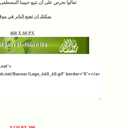
تعالوا نحرص على أن نتبع حبيبنا المصطفى ول
يمكنك ان تضع البانر في مو
468 X 60 PX
300 X150 PX