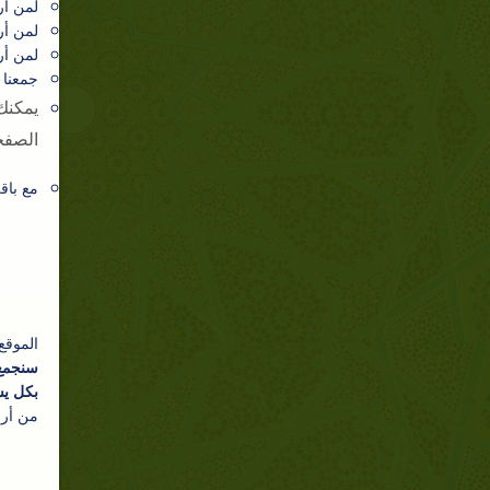
لمن أر
لمن أر
لمن أر
جمعنا 
يمكنك
الصفح
مع باق
الموقع
سنجمع 
بكل يس
من أرا