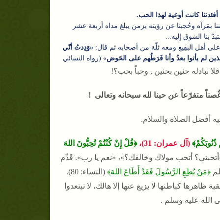
ئدتنا كانت أوعية لهذا الحب.
 بمَرآه وحُجبنا عن رؤيته بزمن يبلغ مداه أربعة عشر
تبدّ بنا الشوق إليه...
لى أهل البقِيع ومعه ثلّة من أصحابه ثم قال:
«وَدِدتُ أنّي
ين لم يأتوا بعدُ وأنا فَرَطُهم على الحَوض
» (رواه النسائي
لا نبادله حنين بحنين , وحباً بحب؟!
غُصناً متفرّعاً عن حبنا لله سبحانه وتعالى !
ه أفضل الصلاة والسلام.
ْ ذُنُوبَكُمْ﴾
(آل عمران: 31)،
﴿قُلْ إِنْ كُنْتُمْ تُحِبُّونَ اللهَ
أتحبني؟ أتحب مولاك وخالقك؟»، «نعم يا رب». قَدِّم
لم
﴿مَنْ يُطِعِ الرَّسُولَ فَقَدْ أَطَاعَ اللهَ﴾
(النساء: 80).
ة ظاهرها كباطنها لا يزيغ عنها إلا هالك، لا تبتعدوا
 الله عليه وسلم .