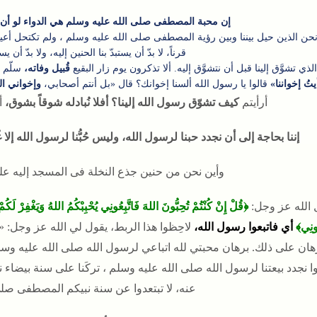
إن محبة المصطفى صلى الله عليه وسلم هي الدواء لو أن أف
حن الذين حيل بيننا وبين رؤية المصطفى صلى الله عليه وسلم ، ولم تكتحل أعيننا
قرناً، لا بدّ أن يستبدّ بنا الحنين إليه، ولا بدّ أن يس
ذي تشوَّق إلينا قبل أن نتشوَّق إليه. ألا تذكرون يوم زار البقيع
قُبيل وفاته،
سلّم ع
تُ إخواننا»
قالوا يا رسول الله ألسنا إخوانك؟ قال «بل أنتم أصحابي،
وإخواني الذ
أرأيتم
كيف تشوّق رسول الله إلينا؟
أفلا نُبادله شوقاً بشوق،
أف
إننا بحاجة إلى أن نجدد حبنا لرسول الله، وليس حُبُّنا لرسول الله إلا 
وأين نحن من حنين جذع النخلة فى المسجد إليه علي
 الله عز وجل:
﴿قُلْ إِنْ كُنْتُمْ تُحِبُّونَ اللهَ فَاتَّبِعُونِي يُحْبِبْكُمُ اللهُ وَيَغْفِرْ لَكُم
عُونِي﴾
أي فاتبعوا رسول الله،
لاحِظوا هذا الربط، يقول لي الله عز وجل: «
رهان على ذلك. برهان محبتي لله اتباعي لرسول الله صلى الله عليه وس
وا نجدد بيعتنا لرسول الله صلى الله عليه وسلم ، تركَنا على سنة بيضاء نقي
عنه، لا تبتعدوا عن سنة نبيكم المصطفى صلى