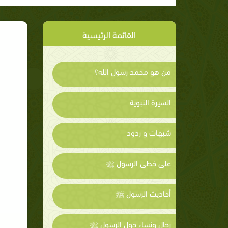
القائمة الرئيسية
من هو محمد رسول الله؟
السيرة النبوية
شبهات و ردود
على خطى الرسول ﷺ
أحاديث الرسول ﷺ
رجال ونساء حول الرسول ﷺ