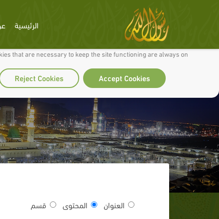
الرئيسية
عن
 to make our site work well for you and so we can continually improve it.
ies that are necessary to keep the site functioning are always on
Reject Cookies
Accept Cookies
العنوان
المحتوى
قسم