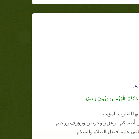
يز :
َلَيْكُمْ بِالْمُؤْمِنِينَ رَؤُوفٌ رَحِيمٌ﴾
ها القلوب المؤمنه
فى عليه أفضل الصلاة والسلام