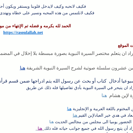
فكيف لانحبه وكيف لايدخل قلوبنا ويستقر ويكون أحب ا
فكيف لانلتمس من هذه المحبه ونسير على خطاه ونهتدى 
الحمد لله بكرمه و فضله تم الإنتهاء من م
https://rasoulallah.net
 الموقع
راد ان يتعلم مختصر السيرة النبوية بصورة مبسطة بلا إخلال في ال
من عشرون
سلسلة صوتية لشرح السيرة النبوية الشريفة
هنا
سبوعيا أدخال كتاب أو بحث عن رسول الله يتم ادراجها ضمن قسم قرأن
اد ان يتبحر في السيرة النبوية بأدق تفاصيلها فله ذلك عن طريق
ة لإبن هشام
هنا
المختوم باللغة العربية و الإنجليزية
هنا
معاد في هدي خير العبادلإبن القيم
هنا
 الحضور يوميا الى مجلس من مجالس الحديث
هنا
اد أن يتبع رسول الله في جميع جوانب حياته فله ذلك_
هنا
_