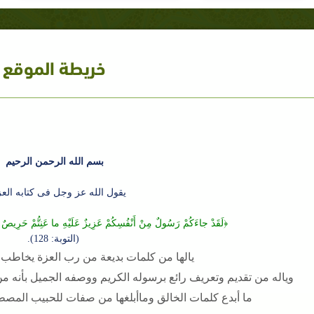
خريطة الموقع
بسم الله الرحمن الرحيم
يقول الله عز وجل فى كتابه العز
﴿لَقَدْ جاءَكُمْ رَسُولٌ مِنْ أَنْفُسِكُمْ عَزِيزٌ عَلَيْهِ ما عَنِتُّمْ حَرِيصٌ ع
(التوبة: 128).
يالها من كلمات بديعة من رب العزة يخاطب ب
وياله من تقديم وتعريف رائع برسوله الكريم ووصفه الجميل بأنه من أنفسكم , وعزيز وحريص ورؤوف ورحيم
ما أبدع كلمات الخالق وماأبلغها من صفات للحبيب المصط