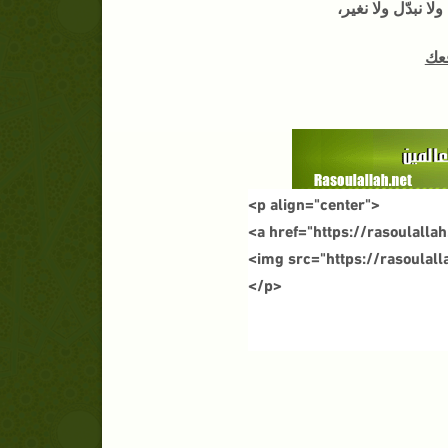
ا نبدّل ولا نغير،
قعك