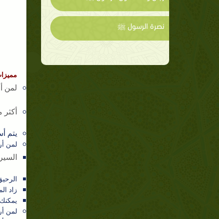
نصرة الرسول ﷺ
مميزات
لمن أ
أكثر 
يتم أ
لمن أر
السير
الرحيق 
زاد ال
يمكنك
لمن أر