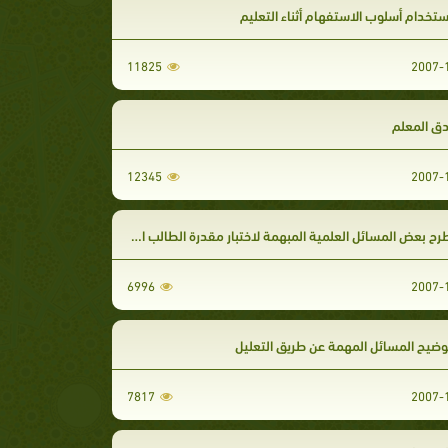
11825
12345
6996
7817