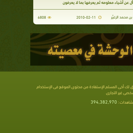
ل عن أشياء معلومه ثم يعرفها بما لا يعرفون
 محمد الزغيِّر
6808
2010-02-11
 لك أخى المسلم الإستفادة من محتوى الموقع فى الإستخدام
خصى غير التجارى
394,382,970
شاهدات :