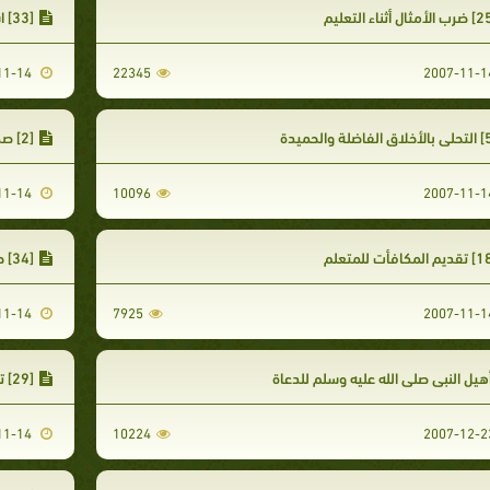
[33] استخدام أسلوب الاستفهام أثناء التعليم
2007-11-14
22345
[2] صدق المعلم
2007-11-14
10096
[34] طرح بعض المسائل العلمية المبهمة لاختبار مقدرة الطالب العقلية
2007-11-14
7925
هيل النبي صلى الله عليه وسلم للدعاة
[29] توضيح المسائل المهمة عن طريق التعليل
2007-11-14
10224