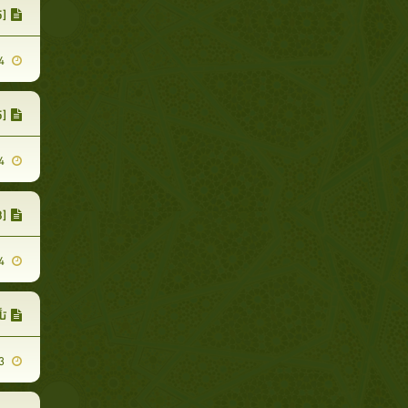
[25] ضرب الأمثال أثناء التعليم
2007-11-14
[5] التحلي بالأخلاق الفاضلة والحميدة
2007-11-14
[18] تقديم المكافأت للمتعلم
2007-11-14
تأ
2007-12-23