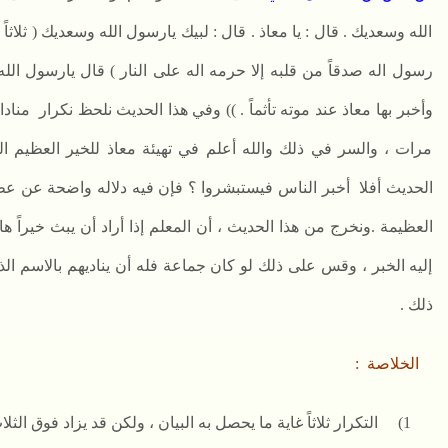
الله وسعديك . قال : يا معاذ . قال : لبيك يارسول الله وسعديك ( ثلاثاً )
رسول اله صدقاً من قلبه إلا حرمه اله على النار ) قال يارسول الله أ
وأخبر بها معاذ عند موته تأثماً . ))
وفي هذا الحديث نلحظ نكرار
منادا
مرات ، والسر في ذلك والله أعلم في تهيئة معاذ للخير العظيم
الحديث أفلا
أخبر الناس فيستبشروا ؟ فإن فيه دلاله واضحة عن عظ
العظيمة .ونخرج من هذا الحديث ، أن المعلم إذا أراد أن يبث خيراً ها
إليه الخبر ، وقس على ذلك لو كان جماعة فله أن يناديهم بالاسم الذي 
ذلك .
الخلاصة
:
1)
التكرار ثلاثاً غاية ما يحصل به البيان ، ولكن قد يزاد فوق الثل