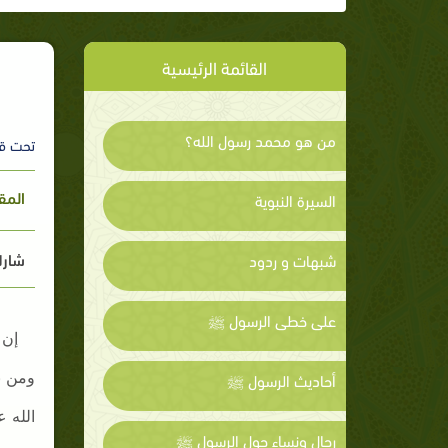
القائمة الرئيسية
من هو محمد رسول الله؟
تحت ق
المق
السيرة النبوية
شارك
شبهات و ردود
على خطى الرسول ﷺ
إن 
أحاديث الرسول ﷺ
ومن ب
الله 
رجال ونساء حول الرسول ﷺ