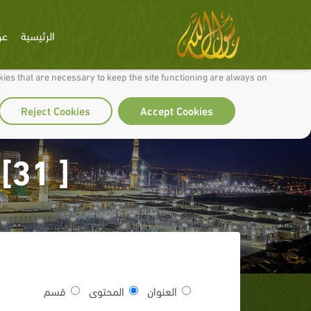
الرئيسية
عن
 to make our site work well for you and so we can continually improve it.
ies that are necessary to keep the site functioning are always on
Reject Cookies
Accept Cookies
[ 31] استخدام التكرار في التعليم
العنوان
المحتوى
قسم