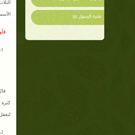
الثلا
الأسم
نصرة الرسول ﷺ
فأول
1-
قال
كثرة 
لتعقل
2-