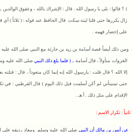
) ؟ قالوا : بلى يا رسول الله . قال : الإشراك بالله ، وعقوق الوالدين 
زال يكررها حتى قلنا ليته سكت
قال الحافظ عند قوله : ( ثلاثاً ) أي 
على إحضار فهمه .
ومن ذلك أيضاً قصة أسامة بن زيد بن حارثة مع النبي
صلى الله عليه 
الغزوات متأولاً ، قال أسامة
.. ( فلما بلغ ذلك النبي
صلى الله عليه وسلم
إلا الله ؟ قال قلت : يارسول الله إنه إنما كان متعوذاً ، قال : قتلته بع
حتى تمنيتأني لم أكن أسلمت قبل ذلك اليوم )
قال القرطبي : في تك
الإقدام على مثل ذلك . أ هـ .
ثانياً : تكرار الاسم :
عن أنس بن مالك أن النبي
صلى الله عليه وسلم
ومعاذ رديفه على ال