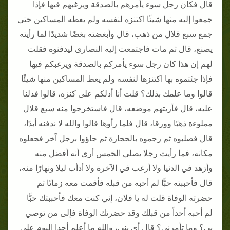
قال فكان رجل سوء يأمرهم بالصدقة ويرغبهم فيها فإذا
جمعوا إليه منها شيئًا اكتنزه لنفسه ولم يعطه المساكين حتى
جمع سبع قلال من ذهب، قال وأبغضته بغضًا شديدًا لما رأيته
يصنع، قال ثم مات فاجتمعت إليه النصارى ليدفنوه فقلت
لهم إن هذا كان رجل سوء يأمركم بالصدقة ويرغبكم فيها
فإذا جئتموه بها اكتنزها لنفسه ولم يعط المساكين منها شيئًا
قالوا وما علمك بذلك؟ قلت أنا أدلكم على كنزه، قالوا فدلنا
عليه، قال فأريتهم موضعه، قال فاستخرجوا منه سبع قلال
مملوءة ذهبًا وورقا، قال فلما رأوها قالوا والله لا ندفنه أبدًا،
قال فصلبوه ثم رجموه بالحجارة ثم جاؤوا برجل آخر فجعلوه
مكانه، فما رأيت رجلا يصلي الخمس أرى أنه أفضل منه
وأزهد في الدنيا ولا أرغب في الآخرة ولا أدأب ليلا ونهارًا منه،
قال فأحببته حبًّا لم أحبه من قبله فأقمت معه زمانًا ثم
حضرته الوفاة قلت له يا فلان، إني كنت معك فأحببتك حبًّا
لم أحبه أحداً من قبلك وقد حضرتك الوفاة فإلى من توصي
بي؟ وما تأمرني؟ قال أي بني، والله ما أعلم أحدا اليوم على