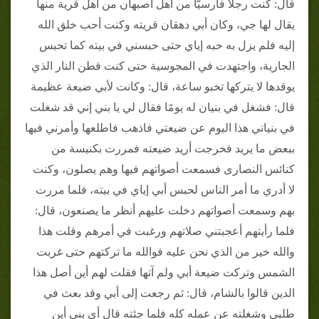
قال: كنت رجلا فارسيًّا من أهل أصبهان من أهل قرية منها
يقال لها جي، وكان أبي دهقان قريته وكنت أحب خلق الله
إليه فلم يزل به حبه إياي حتى حبسني في بيته كما تحبس
الجارية، واجتهدت في المجوسية حتى كنت قطن النار الذي
يوقدها لا يتركها تخبو ساعة، قال: وكانت لأبي ضيعة عظيمة
قال: فشغل في بنيان له يومًا فقال لي يا بني إني قد شغلت
في بنياني هذا اليوم عن ضيعتي فاذهب فاطلعها وأمرني فيها
ببعض ما يريد فخرجت أريد ضيعته فمررت بكنيسة من
كنائس النصارى فسمعت أصواتهم فيها وهم يصلون، وكنت
لا أدري ما أمر الناس لحبس أبي إياي في بيته، فلما مررت
بهم وسمعت أصواتهم دخلت عليهم أنظر ما يصنعون، قال:
فلما رأيتهم أعجبتني صلاتهم ورغبت في أمرهم وقلت هذا
والله خير من الذي نحن عليه فوالله ما تركتهم حتى غربت
الشمس وتركت ضيعة أبي ولم آتها فقلت لهم أين أصل هذا
الدين قالوا بالشام، قال: ثم رجعت إلى أبي وقد بعث في
طلبي وشغلته عن عمله كله فلما جئته قال أي بني أين