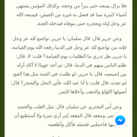
فلا يزال يمنعه حتى يبرأ من وجعه، وكذلك المؤمن يشتهي
أشياء كثيرة مما قد فضل به غيره من العيش، فيمنعه الله
عز وجل إياه ويحجزه حتى يتوفاه فيدخله الجنة.
وعن جرير قال: قال سلمان: يا جرير، تواضع لله عز وجل
فإنه من تواضع لله عز وجل في الدنيا رفعه الله يوم القيامة،
يا جرير، هل تدري ما الظلمات يوم القيامة؟ قلت: لا، قال:
ظلم الناس بينهم في الدنيا، قال: ثم أخذ عويدًا لا أكاد أراه
بين إصبعيه، قال: يا جرير، لو طلبت في الجنة مثل هذا العود
لم تجده، قال قلت: يا أبا عبد الله، فأين النخل والشجر؟ قال:
أصولها اللؤلؤ والذهب وأعلاها الثمر.
وعن أبي البختري عن سلمان قال: مثل القلب والجسد
مثل أعمى ومقعد قال المقعد إني أرى تمرة ولا أستطيع أن
أقوم إليها فاحملني فحمله فأكل وأطعمه.