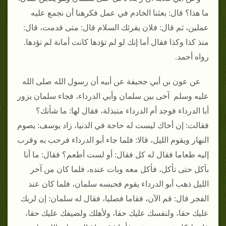
ما هذا؟ قال: بعثنا الخادم في عمل فكرهنا أن نجمع عليه
عملين، ثم قال: فلان يقرئك السلام قال: متى قدمت، قال:
منذ كذا وكذا فقال أما إنك لو لم تؤدها كانت أمانة لم تؤدها.
رواه أحمد.
عن عون بن أبي جحيفة عن أبيه أن رسول الله صلى الله
عليه وسلم آخى بين سلمان وأبي الدرداء، فجاء سلمان يزور
أبا الدرداء فوجد أم الدرداء متبذلة، فقال لها: ما شأنك؟
فقالت: إن أخاك ليست له حاجة في الدنيا، زاد يوسف: يصوم
النهار ويقوم الليل، قالا: فلما جاء أبو الدرداء فرحب به وقرب
إليه طعاما فقال له كل فقال: أو لست أطعم؟ فقال: ما أنا
بآكل حتى تأكل، فأكل معه وبات عنده، فلما كان من آخر
الليل ذهب أبو الدرداء يقوم فحبسه سلمان، فلما كان عند
الفجر قال: قم الآن، فقاما فصليا، فقال له سلمان: إن لربك
عليك حقا، ولنفسك عليك حقا، ولأهلك ولضيفك عليك حقا،