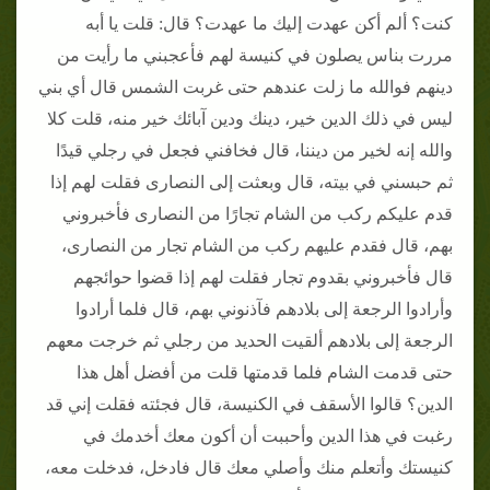
كنت؟ ألم أكن عهدت إليك ما عهدت؟ قال: قلت يا أبه
مررت بناس يصلون في كنيسة لهم فأعجبني ما رأيت من
دينهم فوالله ما زلت عندهم حتى غربت الشمس قال أي بني
ليس في ذلك الدين خير، دينك ودين آبائك خير منه، قلت كلا
والله إنه لخير من ديننا، قال فخافني فجعل في رجلي قيدًا
ثم حبسني في بيته، قال وبعثت إلى النصارى فقلت لهم إذا
قدم عليكم ركب من الشام تجارًا من النصارى فأخبروني
بهم، قال فقدم عليهم ركب من الشام تجار من النصارى،
قال فأخبروني بقدوم تجار فقلت لهم إذا قضوا حوائجهم
وأرادوا الرجعة إلى بلادهم فآذنوني بهم، قال فلما أرادوا
الرجعة إلى بلادهم ألقيت الحديد من رجلي ثم خرجت معهم
حتى قدمت الشام فلما قدمتها قلت من أفضل أهل هذا
الدين؟ قالوا الأسقف في الكنيسة، قال فجئته فقلت إني قد
رغبت في هذا الدين وأحببت أن أكون معك أخدمك في
كنيستك وأتعلم منك وأصلي معك قال فادخل، فدخلت معه،