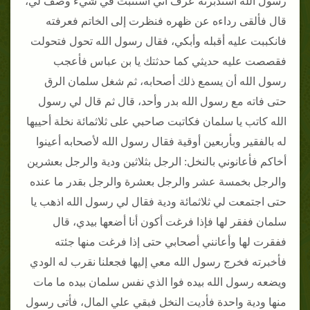
رسول الله استدبرته عرف أني أستثبت في شيء وصف لي،
قال فألقى رداءه عن ظهره فنظرت إلى الخاتم فعرفته
فانكببت عليه أقبله وأبكي، فقال رسول الله تحول فتحولت
فقصصت عليه حديثي كما حدثتك يا بن عباس فأعجب
رسول الله أن يسمع ذلك أصحابه، ثم شغل سلمان الرق
حتى فاته مع رسول الله بدر وأحد، قال ثم قال لي رسول
الله كاتب يا سلمان فكاتبت صاحبي على ثلاثمائة نخلة أحييها
له بالفقير وبأربعين أوقية فقال رسول الله لأصحابه أعينوا
أخاكم فأعانوني بالنخل: الرجل بثلاثين ودية والرجل بعشرين
والرجل بخمسة عشر والرجل بعشرة والرجل بقدر ما عنده
حتى اجتمعت لي ثلاثمائة ودية فقال لي رسول الله اذهب يا
سلمان ففقر لها فإذا فرغت أكون أنا أضعها بيدي، قال
ففقرت لها وأعانني أصحابي حتى إذا فرغت منها جئته
فأخبرته فخرج رسول الله معي إليها فجعلنا نقرب له الودي
ويضعه رسول الله بيده فوا الذي نفس سلمان بيده ما مات
منها ودية واحدة فأديت النخل فبقي علي المال، فأتى رسول