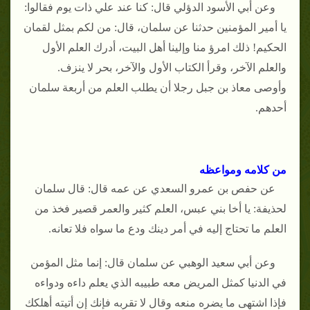
وعن أبي الأسود الدؤلي قال: كنا عند علي ذات يوم فقالوا:
يا أمير المؤمنين حدثنا عن سلمان، قال: من لكم بمثل لقمان
الحكيم! ذلك امرؤ منا وإلينا أهل البيت، أدرك العلم الأول
والعلم الآخر، وقرأ الكتاب الأول والآخر، بحر لا ينزف.
وأوصى معاذ بن جبل رجلا أن يطلب العلم من أربعة سلمان
أحدهم.
من كلامه ومواعظه
عن حفص بن عمرو السعدي عن عمه قال: قال سلمان
لحذيفة: يا أخا بني عبس، العلم كثير والعمر قصير فخذ من
العلم ما تحتاج إليه في أمر دينك ودع ما سواه فلا تعانه.
وعن أبي سعيد الوهبي عن سلمان قال: إنما مثل المؤمن
في الدنيا كمثل المريض معه طبيبه الذي يعلم داءه ودواءه
فإذا اشتهى ما يضره منعه وقال لا تقربه فإنك إن أتيته أهلكك