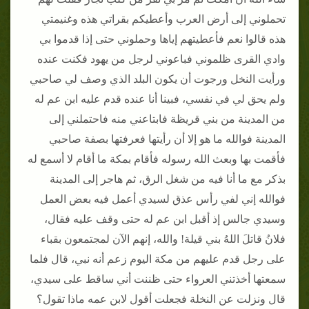
تحملوني إلى أرض العرب وأعطيكم بقراتي هذه وغنيمتي
هذه قالوا نعم فأعطيتهم إياها وحملوني حتى إذا قدموا بي
وادي القرى ظلموني فباعوني لرجل من يهود فكنت عنده
ورأيت النخل ورجوت أن يكون البلد الذي وصف لي صاحبي
ولم يحق لي في نفسي، فبينا أنا عنده قدم عليه ابن عم له
من المدينة من بني قريظة فابتاعني منه فاحتملني إلى
المدينة فوالله ما هو إلا أن رأيتها فعرفتها بصفة صاحبي
فأقمت بها وبعث الله رسوله فأقام بمكة ما أقام لا أسمع له
بذكر مع ما أنا فيه من شغل الرق، ثم هاجر إلى المدينة
فوالله إني لفي رأس عذق لسيدي أعمل فيه بعض العمل
وسيدي جالس إذ أقبل ابن عم له حتى وقف عليه فقال،
فلانُ قاتلَ اللهُ بني قيلة! والله، إنهم الآن لمجتمعون بقباء
على رجل قدم عليهم من مكة اليوم زعم أنه نبي، قال فلما
سمعتها أخذتني العرواء حتى ظننت أني ساقط على سيدي،
قال ونزلت عن النخلة فجعلت أقول لابن عمه ماذا تقول؟