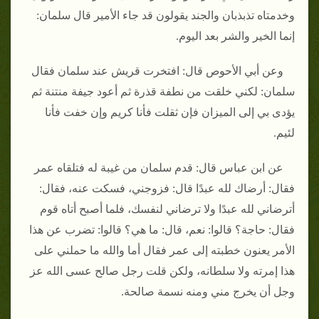
وخدمتاه تذبذبان والجند يقولون قد جاء الأمير قال سلمان:
إنما الخير والشر بعد اليوم.
وعن أبي الأحوص قال: افتخرت قريش عند سلمان فقال
سلمان: لكني خلقت من نطفة قذرة ثم أعود جيفة منتنة ثم
يؤدى بي إلى الميزان فإن ثقلت فأنا كريم وإن خفت فأنا
لئيم.
عن ابن عباس قال: قدم سلمان من غيبة له فتلقاه عمر
فقال: أرضاك لله عبدًا قال: فزوجني، فسكت عنه، فقال:
أترضاني لله عبدًا ولا ترضاني لنفسك، فلما أصبح أتاه قوم
فقال: حاجة؟ قالوا: نعم، قال: ما هي؟ قالوا: تضرب عن هذا
الأمر يعنون خطبته إلى عمر فقال أما والله ما حملني على
هذا إمرته ولا سلطانه، ولكن قلت رجل صالح عسى الله عز
وجل أن يخرج مني ومنه نسمة صالحة.