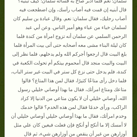
سلمان: نعم فلما أدبر صاح به فسأله سلمان: كيف تبنيه؟
قال أبنيه إن قمت فيه أصاب رأسك، وإن اضطجعت فيه
أصاب رجليك، فقال سلمان: نعم. وقال عبادة بن سليم كان
لسلمان خباء من عباء وهو أمير الناس. وعن أبي عبد
الرحمن السلمي عن سلمان أنه تزوج امرأة من كندة فلما
كان ليلة البناء مشى معه أصحابه حتى أتى بيت المرأة فلما
بلغ البيت قال ارجعوا أجركم الله ولم يدخلهم، فلما نظر إلى
البيت والبيت منجد قال أمحموم بيتكم أم تحولت الكعبة في
كندة، فلم يدخل حتى نزع كل ستر في البيت غير ستر الباب،
فلما دخل رأى متاعًا كثيرًا، فقال لمن هذا المتاع؟ قالوا
متاعك ومتاع امرأتك، فقال ما بهذا أوصاني خليلي رسول
الله، أوصاني خليلي أن لا يكون متاعي من الدنيا إلا كزاد
الراكب، ورأى خدمًا فقال لمن هذه الخدم؟ قالوا خدمك
وخدم امرأتك، فقال ما بهذا أوصاني خليلي أوصاني خليلي أن
لا أمسك إلا ما أنكح أو أنكح فإن فعلت فبغين كان علي مثل
أوزارهن من غير أن ينقص من أوزارهن شيء، ثم قال