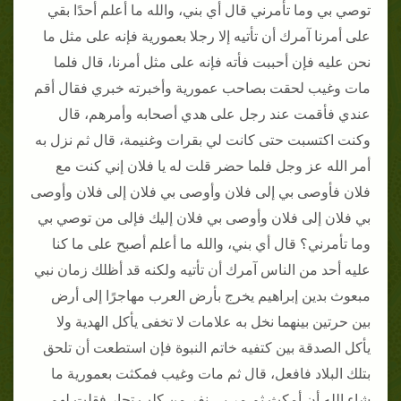
توصي بي وما تأمرني قال أي بني، والله ما أعلم أحدًا بقي
على أمرنا آمرك أن تأتيه إلا رجلا بعمورية فإنه على مثل ما
نحن عليه فإن أحببت فأته فإنه على مثل أمرنا، قال فلما
مات وغيب لحقت بصاحب عمورية وأخبرته خبري فقال أقم
عندي فأقمت عند رجل على هدي أصحابه وأمرهم، قال
وكنت اكتسبت حتى كانت لي بقرات وغنيمة، قال ثم نزل به
أمر الله عز وجل فلما حضر قلت له يا فلان إني كنت مع
فلان فأوصى بي إلى فلان وأوصى بي فلان إلى فلان وأوصى
بي فلان إلى فلان وأوصى بي فلان إليك فإلى من توصي بي
وما تأمرني؟ قال أي بني، والله ما أعلم أصبح على ما كنا
عليه أحد من الناس آمرك أن تأتيه ولكنه قد أظلك زمان نبي
مبعوث بدين إبراهيم يخرج بأرض العرب مهاجرًا إلى أرض
بين حرتين بينهما نخل به علامات لا تخفى يأكل الهدية ولا
يأكل الصدقة بين كتفيه خاتم النبوة فإن استطعت أن تلحق
بتلك البلاد فافعل، قال ثم مات وغيب فمكثت بعمورية ما
شاء الله أن أمكث ثم مر بي نفر من كلب تجار فقلت لهم