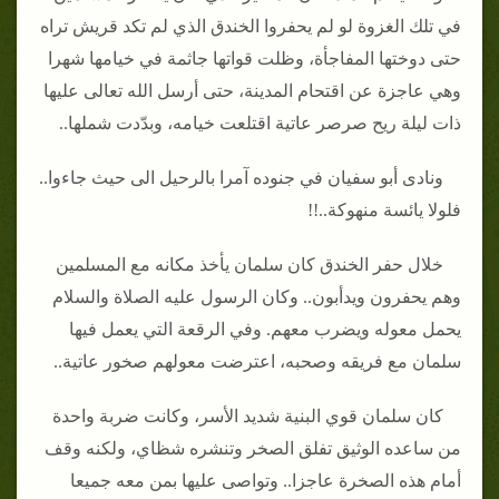
في تلك الغزوة لو لم يحفروا الخندق الذي لم تكد قريش تراه
حتى دوختها المفاجأة، وظلت قواتها جاثمة في خيامها شهرا
وهي عاجزة عن اقتحام المدينة، حتى أرسل الله تعالى عليها
ذات ليلة ريح صرصر عاتية اقتلعت خيامه، وبدّدت شملها..
ونادى أبو سفيان في جنوده آمرا بالرحيل الى حيث جاءوا..
فلولا يائسة منهوكة..!!
خلال حفر الخندق كان سلمان يأخذ مكانه مع المسلمين
وهم يحفرون ويدأبون.. وكان الرسول عليه الصلاة والسلام
يحمل معوله ويضرب معهم. وفي الرقعة التي يعمل فيها
سلمان مع فريقه وصحبه، اعترضت معولهم صخور عاتية..
كان سلمان قوي البنية شديد الأسر، وكانت ضربة واحدة
من ساعده الوثيق تفلق الصخر وتنشره شظاي، ولكنه وقف
أمام هذه الصخرة عاجزا.. وتواصى عليها بمن معه جميعا