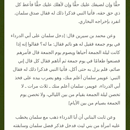
حقًّا وإن لضيفك عليك حقًّا وإن لأهلك عليك حقًّا فأعط كل
ذي حق حقه، فأتيا النبي فذكرا ذلك له فقال صدق سلمان.
انفرد بإخراجه البخاري.
وعن محمد بن سيرين قال: [دخل سلمان على أبي الدرداء
في يوم جمعة فقيل له هو نائم فقال: ما له؟ فقالوا إنه إذا
كانت ليلة الجمعة أحياها ويصوم يوم الجمعة قال فأمرهم
فصنعوا طعامًا في يوم جمعة ثم أتاهم فقال كل قال إني
صائم، فلم يزل به حتى أكل، فأتيا النبي فذكرا ذلك له فقال
النبي: عويمر سلمان أعلم منك، وهو يضرب بيده على فخذ
أبي الدرداء، عويمر، سلمان أعلم منك ـ ثلاث مرات ـ لا
تخصن ليلة الجمعة بقيام من بين الليالي، ولا تخصن يوم
الجمعة بصيام من بين الأيام]
وعن ثابت البناني أن أبا الدرداء ذهب مع سلمان يخطب
عليه امرأة من بني ليث فدخل فذكر فضل سلمان وسابقته