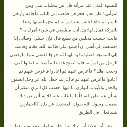
للنسوة اللاتي عند امرأته هل أنتن مخليات بيني وبين
امرأتي؟ قلن نعم، فخرجن فذهب إلى الباب فأجافه وأرخى
الستر ثم جاء فجلس عند امرأته فمسح بناصيتها ودعا
بالبركة فقال لها: هل أنت مطيعتي في شيء آمرك به؟
قالت: جلست مجلس من يطيع قال فإن خليلي أوصاني إذا
اجتمعت إلى أهلي أن أجتمع على طاعة الله، فقام وقامت
إلى المسجد فصليا ما بدا لهما ثم خرجا فقضى منها ما يقضي
الرجل من امرأته، فلما أصبح غدا عليه أصحابه فقالوا كيف
وجدت أهلك؟ فأعرض عنهم ثم أعادوا فأعرض عنهم ثم
أعادوا فأعرض عنهم ثم قال: إنما جعل الله عز وجل الستور
والخدر والأبواب لتواري ما فيها، حسب كل امرئٍ منكم أن
يسأل عما ظهر له، فأما ما غاب عنه فلا يسألن عن ذلك،
سمعت رسول الله يقول: المتحدث عن ذلك كالحمارين
يتسافدان في الطريق.
وعن أبي قلابة أن رجلا دخل على سلمان وهو يعجن فقال: