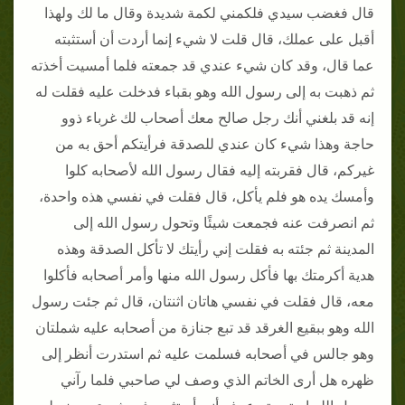
قال فغضب سيدي فلكمني لكمة شديدة وقال ما لك ولهذا
أقبل على عملك، قال قلت لا شيء إنما أردت أن أستثبته
عما قال، وقد كان شيء عندي قد جمعته فلما أمسيت أخذته
ثم ذهبت به إلى رسول الله وهو بقباء فدخلت عليه فقلت له
إنه قد بلغني أنك رجل صالح معك أصحاب لك غرباء ذوو
حاجة وهذا شيء كان عندي للصدقة فرأيتكم أحق به من
غيركم، قال فقربته إليه فقال رسول الله لأصحابه كلوا
وأمسك يده هو فلم يأكل، قال فقلت في نفسي هذه واحدة،
ثم انصرفت عنه فجمعت شيئًا وتحول رسول الله إلى
المدينة ثم جئته به فقلت إني رأيتك لا تأكل الصدقة وهذه
هدية أكرمتك بها فأكل رسول الله منها وأمر أصحابه فأكلوا
معه، قال فقلت في نفسي هاتان اثنتان، قال ثم جئت رسول
الله وهو ببقيع الغرقد قد تبع جنازة من أصحابه عليه شملتان
وهو جالس في أصحابه فسلمت عليه ثم استدرت أنظر إلى
ظهره هل أرى الخاتم الذي وصف لي صاحبي فلما رآني