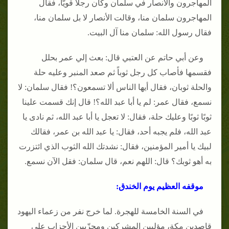
المهاجرون والأنصار في سلمان وكان رجلا قويًّا، فقال
المهاجرون سلمان منا، وقالت الأنصار لا بل سلمان منا،
فقال رسول الله: سلمان منا آل البيت.
وعن أبي حاتم عن العتبي قال: بعث إلي عمر بحلل
فقسمها فأصاب كل رجل ثوباً ثم صعد المنبر وعليه حلة
والحلة ثوبان، فقال أيها الناس ألا تسمعون؟! فقال سلمان: لا
نسمع، فقال عمر: لم يا أبا عبد الله؟! قال إنك قسمت علينا
ثوبًا ثوبًا وعليك حلة، فقال: لا تعجل يا أبا عبد الله، ثم نادى يا
عبد الله، فلم يجبه أحد، فقال: يا عبد الله بن عمر، فقالك
لبيك يا أمير المؤمنين، فقال: نشدتك الله الثوب الذي ائتزرت
به أهو ثوبك؟ قال: اللهم نعم، قال سلمان: فقل الآن نسمع.
موقفه العظيم يوم الخندق:
في السنة الخامسة للهجرة. لما خرج نفر من زعماء اليهود
قاصدين مكة، مؤلبين المشركين ومحزّبين الأحزاب على