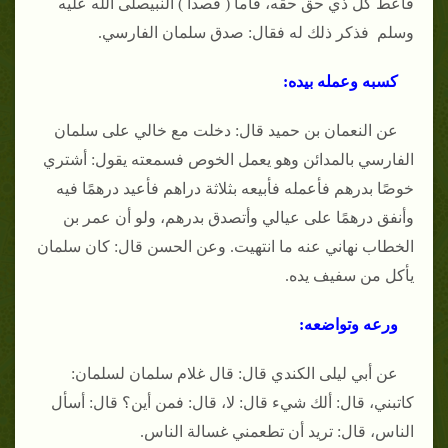
فاعط كل ذي حق حقه، فأما ( قصدا ) النبيصلى الله عليه
وسلم فذكر ذلك له فقال: صدق سلمان الفارسي.
كسبه وعمله بيده:
عن النعمان بن حميد قال: دخلت مع خالي على سلمان
الفارسي بالمدائن وهو يعمل الخوص فسمعته يقول: أشتري
خوصًا بدرهم فأعمله فأبيعه بثلاثة دراهم فأعيد درهمًا فيه
وأنفق درهمًا على عيالي وأتصدق بدرهم، ولو أن عمر بن
الخطاب نهاني عنه ما انتهيت. وعن الحسن قال: كان سلمان
يأكل من سفيف يده.
ورعه وتواضعه:
عن أبي ليلى الكندي قال: قال غلام سلمان لسلمان:
كاتبني، قال: ألك شيء قال: لا، قال: فمن أين؟ قال: أسأل
الناس، قال: تريد أن تطعمني غسالة الناس.