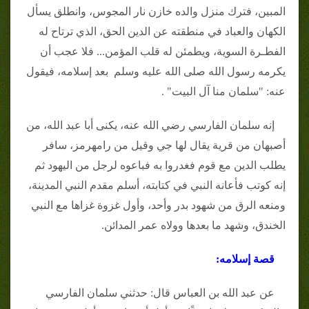
المبين، فترك منزل والده خازن نار المجوس، وانطلق يسأل
الكهان والعباد في منطقته عن الدين الحق، الذي ترتاح له
الفطـرة السوية، ويطمئن له قلب المؤمن... فلا عجب أن
يكرمه رسول الله صلى الله عليه وسلم بعد إسلامه، فيقول
عنه: "سلمان منا آل البيت" .
إنه سلمان الفارسي رضي الله عنه، يكنى أبا عبد الله، من
أصبهان من قرية يقال لها جي وقيل من رامهرمز، سافر
يطلب الدين مع قوم فغدروا به فباعوه لرجل من اليهود ثم
إنه كوتب فأعانه النبي في كتابته، أسلم مقدم النبي المدينة،
ومنعه الرق من شهود بدر وأحد، وأول غزوة غزاها مع النبي
الخندق، وشهد ما بعدها وولاه عمر المدائن.
قصة إسلامه:
عن عبد الله بن العباس قال: حدثني سلمان الفارسي