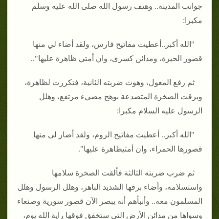
جوانب المدينة.. وهتف رسول الله صلى الله عليه وسلم
مكبرا:
"الله أكبر..أعطيت مفاتيح فارس، ولقد أضاء لي منها
قصور الحيرة، ومدائن كسرى، وان أمتي ظاهرة عليها"..
ثم رفع المعول، وهوت ضربته الثانية، فتكررت لظاهرة،
وبرقت الصخرة المتصدعة بوهج مضيء مرتفع، وهلل
الرسول عليه السلام مكبرا:
"الله أكبر.. أعطيت مفاتيح الروم، ولقد أضار لي منها
قصورها الحمراء، وان أمتيظاهرة عليها".
ثم ضرب ضربته الثالثة فألقت الصخرة سلامها
واستسلامه، وأضاء برقها الشديد الباهر، وهلل الرسول وهلل
المسلمون معه.. وأنبأهم أنه يبصر الآن قصور سورية وصنعاء
وسواها من مدائن الأرض التي ستخفق فوقها راية الله يوم،