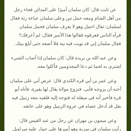
عن ثابت قال: كان سلمان أميرًا على المدائن فجاء رجل
من أهل الشام ومعه حمل تبن وعلى سلمان عباءة رثة فقال
لسلمان: تعال احمل وهو لا يعرف سلمان فحمل سلمان
فرآه الناس فعرفوه فقالوا هذا الأمير فقال: لم أعرفك!!
فقال سلمان إني قد نويت فيه نية فلا أضعه حتى أبلغ بيتك.
وعن عبد الله بن بريدة قال: كان سلمان إذا أصاب الشيء
اشترى به لحما ثم دعا المجذومين فأكلوا معه.
وعن عمر بن أبي قره الكندي قال: عرض أبي على سلمان
أخته أن يزوجه فأبى، فتزوج مولاة يقال لها بقيرة، فأتاه أبو
قرة فأخبر أنه في مبقلة له فتوجه إليه فلقيه معه زنبيل فيه
بقل قد أدخل عصاه في عروة الزنبيل وهو على عاتقه.
وعن ميمون بن مهران عن رجل من عبد القيس قال:
رأيت سلمان في سرية وهو أميرها على حمار عليه سراويل