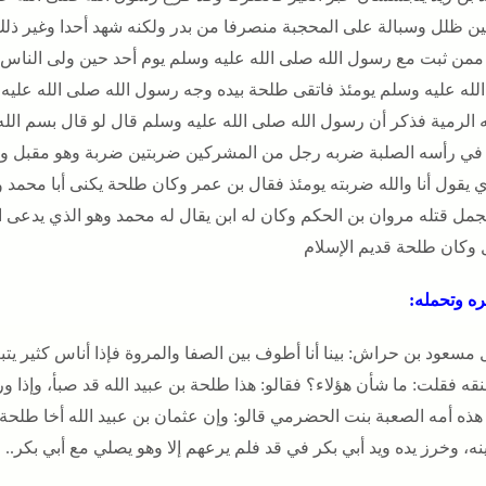
بين ظلل وسبالة على المحجبة منصرفا من بدر ولكنه شهد أحدا وغير ذل
ممن ثبت مع رسول الله صلى الله عليه وسلم يوم أحد حين ولى الناس 
لله عليه وسلم يومئذ فاتقى طلحة بيده وجه رسول الله صلى الله
ه الرمية فذكر أن رسول الله صلى الله عليه وسلم قال لو قال بسم ال
 في رأسه الصلبة ضربه رجل من المشركين ضربتين ضربة وهو مقبل 
ي يقول أنا والله ضربته يومئذ فقال بن عمر وكان طلحة يكنى أبا محمد 
لجمل قتله مروان بن الحكم وكان له ابن يقال له محمد وهو الذي يدعى 
 وكان طلحة قديم الإسلام
ه وتحمله:
 مسعود بن حراش: بينا أنا أطوف بين الصفا والمروة فإذا أناس كثير يت
قه فقلت: ما شأن هؤلاء؟ فقالو: هذا طلحة بن عبيد الله قد صبأ، وإذا و
: هذه أمه الصعبة بنت الحضرمي قالو: وإن عثمان بن عبيد الله أخا طلح
ه، وخرز يده ويد أبي بكر في قد فلم يرعهم إلا وهو يصلي مع أبي بكر..