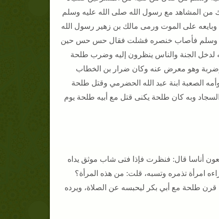
ك من المشاهد مع رسول الله صلى الله عليه وسلم
وبايعه على الموت ورمى مالك بن زهير رسول الله
 عليه وسلم فأصاب خنصره فشلت فقال حس حس حين
له لدخل الجنة والناس ينظرون إليه وضرب طلحة
وضربة وهو معرض عنه وكان ضرار بن الخطاب
وأمه الصعبة ابنة عبد الله الحضرمي وقتل طلحة
السجاد وبه كان طلحة يكنى قتل مع أبيه طلحة يوم
بعون أناسا قال: فنظرت فإذا فتى شاب موثق يداه
راءه امرأة تذمره وتسبه، قلت: من هذه المرأة؟
ة قرن طلحة مع أبي بكر ليحبسه عن الصلاة، ويرده