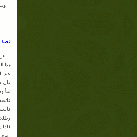
ومن
قصة إ
عن 
هذا ا
عبد ا
قال ط
تنبأ 
فاتبع
فأسلم
وطلحة
فلذلك
وسعيد