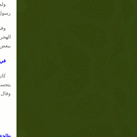
ولم
رسول 
وقي
الهجرة
ببعض 
في 
كان
يتجسس
وقال ا
طلحة 