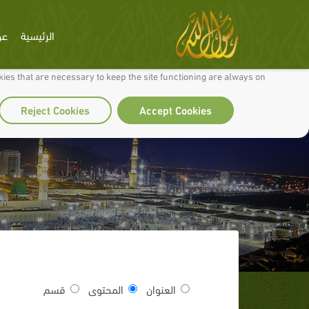
الرئيسية
عن
 to make our site work well for you and so we can continually improve it.
ies that are necessary to keep the site functioning are always on
Reject Cookies
Accept Cookies
العنوان
المحتوى
قسم