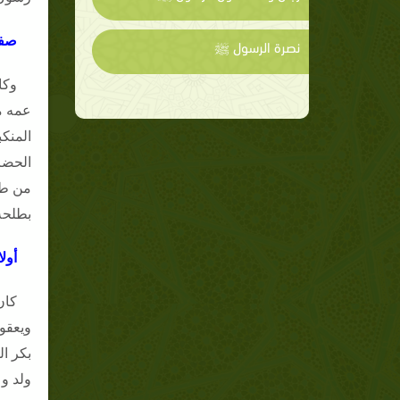
صفت
نصرة الرسول ﷺ
وكا
عمه م
المنك
الحضر
من طر
بطلحة
أولا
كان
ويعقو
بكر ا
ولد و 