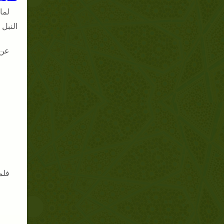
لما
النبل
عن 
فلم