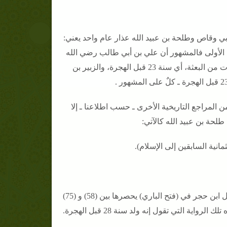
ي وقاص وطلحة بن عبيد الله عذار عام واحد يعني:
لى فرض صحة الرواية الأولى فالمشهور أن علي بن أبي طالب رضي الله
عنه أنه ولد سنة 32 من ميلاد الرسول صلى الله عليه وسلم، أي قبل 10 سنوات من البعثة، أي سنة 23 قبل الهجرة، والزبير بن
من المراجع التاريخية الأخرى ـ حسب اطلاعنا ـ إلا
طلحة بن عبيد الله كالآتي:
تختلف الروايات التاريخية اختلافا بينا في سنه عند الوفاة إلى الحد الذي جعل ابن حجر في (فتح الباري) يحصرها بين (58) و (75)