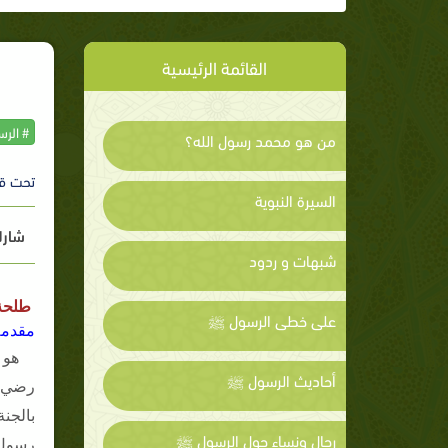
القائمة الرئيسية
# الر
من هو محمد رسول الله؟
تحت ق
السيرة النبوية
شارك
شبهات و ردود
طلحة 
على خطى الرسول ﷺ
مقدمة
هو 
أحاديث الرسول ﷺ
رضي ا
بالجنة
رجال ونساء حول الرسول ﷺ
رسول 