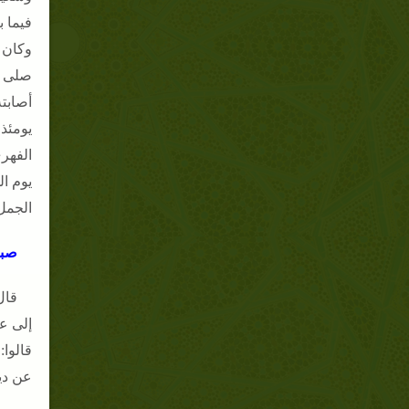
فيما 
وكان 
صلى ا
أصابت
يومئذ
الفهر
يوم ا
الجمل
صبر
قال
إلى عن
قالوا
عن دين