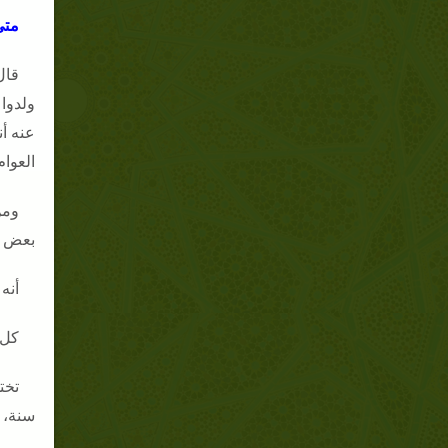
متى
قال
العوام رضي الله عنه
ومن
بعض مم
أنه ولد سنة 28 قبل الهجرة
كل ا
سنة، إلا أن الذي