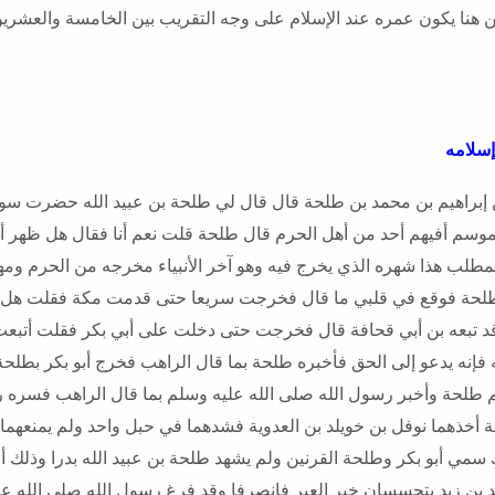
 هنا يكون عمره عند الإسلام على وجه التقريب بين الخامسة والعشرين
سلامه
إبراهيم بن محمد بن طلحة قال قال لي طلحة بن عبيد الله حضرت سو
لموسم أفيهم أحد من أهل الحرم قال طلحة قلت نعم أنا فقال هل ظهر أح
لمطلب هذا شهره الذي يخرج فيه وهو آخر الأنبياء مخرجه من الحرم ومه
لحة فوقع في قلبي ما قال فخرجت سريعا حتى قدمت مكة فقلت هل كان
وقد تبعه بن أبي قحافة قال فخرجت حتى دخلت على أبي بكر فقلت أتبعت 
ه فإنه يدعو إلى الحق فأخبره طلحة بما قال الراهب فخرج أبو بكر بطل
 طلحة وأخبر رسول الله صلى الله عليه وسلم بما قال الراهب فسره رس
 أخذهما نوفل بن خويلد بن العدوية فشدهما في حبل واحد ولم يمنعهما 
 سمي أبو بكر وطلحة القرنين ولم يشهد طلحة بن عبيد الله بدرا وذلك 
 بن زيد يتجسسان خبر العير فانصرفا وقد فرغ رسول الله صلى الله ع