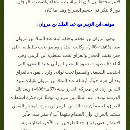
الأمر وحدها، بل كان للسياسية والدهاء واصطناع الرجال
دور لا ينكر في حسم الصراع وهذا ما كان.
موقف ابن الزبير مع عبد الملك بن مروان:
توفي مروان بن الحكم وخلفه ابنه عبد الملك بن مروان
سنة (65هـ=684م)، وكانت الشام ومصر تحت سلطانه، على
حين بقيت الحجاز والعراق تحت سيطرة ابن الزبير، وفي
أثناء ذلك ظهرت دعوة المختار ابن أبي عبيد الثقفي، التي
اجتذبت الشيعة، وانضموا تحت لوائه، وازداد نفوذه بالعراق
بعد أن هزم جيشًا أرسله عبد الملك بن مروان بقيادة عبيد
الله بن زياد في معركة الخازر سنة (67هـ=686م) وبعد تلك
الهزيمة توقف عبد الملك بن مروان مؤقتًا عن فكرة استعادة
العراق، لعلمه أن عبد الله بن الزبير لن يترك المختار الثقفي
يستبد بالعراق، وأن الصدام بينهما آتٍ لا مفر منه، فآثر
الانتظار حتى يفرغ أحد الطرفين من الآخر، فيقابله وهو