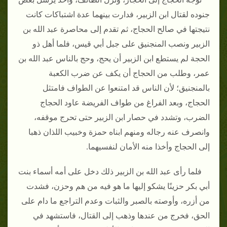
جنوده لقتال ابن الزبير، فدارت بينهما عدة اشتباكات كانت
نتيجتها في صالح الحجاج، ثم تقدم إلى محاصرة عبد الله بن
الزبير ونصب المنجنيق على جبل أبي قيس، فلما أهل ذو
الحجة لم يستطع ابن الزبير أن يحج، وحج بالناس عبد الله بن
عمر، وطلب من الحجاج أن يكف عن ضرب الكعبة
بالمنجنيق؛ لأن الناس قد امتنعوا عن الطواف فامتثل
الحجاج، وبعد الفراغ من طواف الفريضة عاود الحجاج
الضرب، وتشدد في حصار ابن الزبير حتى تحرج موقفه،
وانصرف عنه رجاله ومنهم ابناه حمزة وخبيب اللذان ذهبا
إلى الحجاج وأخذا منه الأمان لنفسيهما.
فلما رأى عبد الله بن الزبير ذلك دخل على أمه أسماء بنت
أبي بكر حزينًا يشكو إليها ما هو فيه من هم وحزن، فشدت
من أزره، وأوصته بالصبر والثبات وعدم التراجع ما دام على
الحق، فخرج من عندها وذهب إلى القتال، فاستشهد في