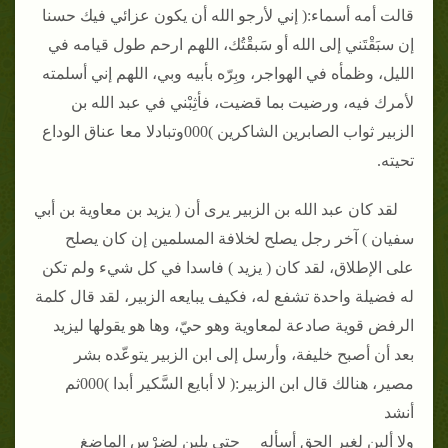
قالت أمه أسماء:( إني لأرجو الله أن يكون عزائي فيك حسنا
إن سبَقْتَني إلى الله أو سَبقْتُك، اللهم ارحم طول قيامه في
الليل، وظمأه في الهواجر، وبِرّه بأبيه وبي، اللهم إني أسلمته
لأمرك فيه، ورضيت بما قضيت، فأثِبْني في عبد الله بن
الزبير ثواب الصابرين الشاكرين )000وتبادلا معا عناق الوداع
تحيته.
لقد كان عبد الله بن الزبير يرى أن ( يزيد بن معاوية بن أبي
سفيان ) آخر رجل يصلح لخلافة المسلمين إن كان يصلح
على الإطلاق، لقد كان ( يزيد ) فاسدا في كل شيء ولم تكن
له فضيلة واحدة تشفع له، فكيف يبايعه الزبير، لقد قال كلمة
الرفض قوية صادعة لمعاوية وهو حيّ، وها هو يقولها ليزيد
بعد أن أصبح خليفة، وأرسل إلى ابن الزبير يتوعّده بشر
مصير، هنالك قال ابن الزبير:( لا أبايع السَّكير أبدا )000ثم
أنشد
ولا ألين لغير الحق أسأله حتى يلين لِضِرْس الماضِغ