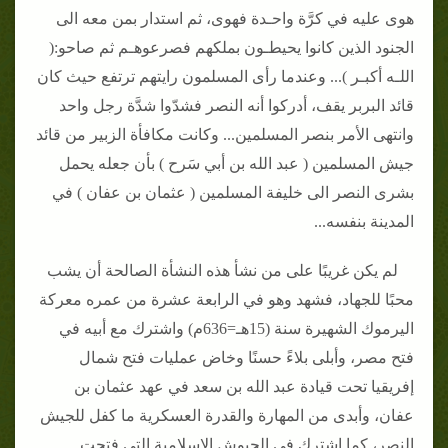
هوى عليه في كرَّة واحـدة فهوى، ثم استدار بمن معه الى
الجنود الذين كانوا يحيطـون بملكهم فصرعوهـم ثم صاحو:(
اللـه أكبـر )... وعندما رأى المسلمون رايتهم ترتفع حيث كان
قائد البربر يقف، أدركوا أنه النصر فشدّوا شدَّة رجل واحد
وانتهى الأمر بنصر المسلمين... وكانت مكافأة الزبير من قائد
جيش المسلمين ( عبد الله بن أبي سَرح ) بأن جعله يحمل
بشرى النصر الى خليفة المسلمين ( عثمان بن عفان ) في
المدينة بنفسه...
لم يكن غريبًا على من نشأ هذه النشأة الصالحة أن يشب
محبًا للجهاد، فشهد وهو في الرابعة عشرة من عمره معركة
اليرموك الشهيرة سنة (15هـ=636م) واشترك مع أبيه في
فتح مصر، وأبلى بلاءً حسنًا وخاض عمليات فتح شمال
إفريقيا تحت قيادة عبد الله بن سعد في عهد عثمان بن
عفان، وأبدى من المهارة والقدرة العسكرية ما كفل للجيش
النصر، كما اشترك في الجيوش الإسلامية التي فتحت