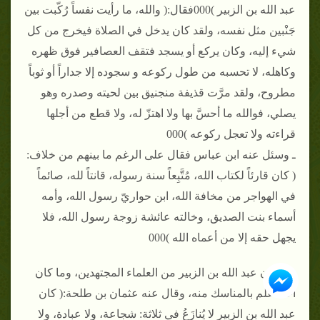
عبد الله بن الزبير )000فقال:( والله، ما رأيت نفساً رُكّبت بين
جَنْبين مثل نفسه، ولقد كان يدخل في الصلاة فيخرج من كل
شيء إليه، وكان يركع أو يسجد فتقف العصافير فوق ظهره
وكاهله، لا تحسبه من طول ركوعه و سجوده إلا جداراً أو ثوباً
مطروح، ولقد مرَّت قذيفة منجنيق بين لحيته وصدره وهو
يصلي، فوالله ما أحسَّ بها ولا اهتزّ له، ولا قطع من أجلها
قراءته ولا تعجل ركوعه )000
ـ وسئل عنه ابن عباس فقال على الرغم ما بينهم من خلاف:
( كان قارئاً لكتاب الله، مُتَّبِعاً سنة رسوله، قانتاً لله، صائماً
في الهواجر من مخافة الله، ابن حواريّ رسول الله، وأمه
أسماء بنت الصديق، وخالته عائشة زوجة رسول الله، فلا
يجهل حقه إلا من أعماه الله )000
ـ كان عبد الله بن الزبير من العلماء المجتهدين، وما كان
أحد أعلم بالمناسك منه، وقال عنه عثمان بن طلحة:( كان
عبد الله بن الزبير لا يُنازَعُ في ثلاثة: شجاعة، ولا عبادة، ولا