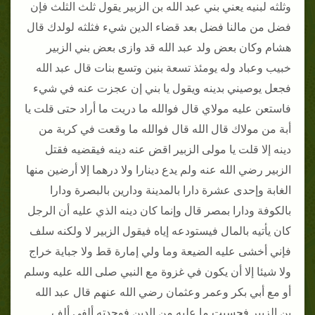
وثلثه لبنيه يعني بني عبد الله بن الزبير يقول ثلث الثلث فإن
فضل من مالنا فضل بعد قضاء الدين شيء فثلثه لولدك قال
هشام وكان بعض ولد عبد الله قد وازى بعض بني الزبير
خبيب وعباد وله يومئذ تسعة بنين وتسع بنات قال عبد الله
فجعل يوصيني بدينه ويقول يا بني إن عجزت عنه في شيء
فاستعن عليه مولاي قال فوالله ما دريت ما أراد حتى قلت يا
أبة من مولاك قال الله قال فوالله ما وقعت في كربة من
دينه إلا قلت يا مولى الزبير اقض عنه دينه فيقضيه فقتل
الزبير رضي الله عنه ولم يدع دينارا ولا درهما إلا أرضين منها
الغابة وإحدى عشرة دارا بالمدينة ودارين بالبصرة ودارا
بالكوفة ودارا بمصر قال وإنما كان دينه الذي عليه أن الرجل
كان يأتيه بالمال فيستودعه إياه فيقول الزبير لا ولكنه سلف
فإني أخشى عليه الضيعة وما ولي إمارة قط ولا جباية خراج
ولا شيئا إلا أن يكون في غزوة مع النبي صلى الله عليه وسلم
أو مع أبي بكر وعمر وعثمان رضي الله عنهم قال عبد الله
بن الزبير فحسبت ما عليه من الدين فوجدته ألفي ألف