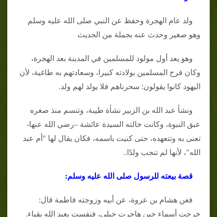
ولد عام الهجرة وحفظ عن النبي صلى الله عليه وسلم
وهو صغير وحدث عنه بجملة من الحديث
وهو يعد أول مولود للمسلمين في المدينة بعد الهجرة،
وكان فرح المسلمين بولادته كبيرا، وسعادتهم به طاغية، لأن
اليهود كانوا يقولون: سحرناهم فلا يولد لهم ولد.
ونشأ عبد الله بن الزبير نشأة طيبة، وتنسم منذ صغره
عبق النبوة، وكانت خالته السيدة عائشة –رضي الله عنها-
تعنى به وتتعهده، حتى كنيت باسمه، فكان يقال لها "أم عبد
الله"، لأنها لم تنجب ولدًا..
قصة بيعته للرسول صلى الله عليه وسلم:
فعن هشام بن عروة، عن أبيه وزوجته فاطمة قال:
خرجت أسماء حين هاجرت حبلى، فنفست بعبد الله بقباء.