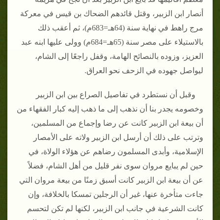
أنصار ابن الزبير، وقتل قائدهم الضحاك بن قيس في معركة
مرج راهط في نهاية سنة (64هـ=683م)، ثم أعقب ذلك
بالاستيلاء على مصر سنة (65هـ=684م) وولى عليها ابنه عبد
العزيز، وزوده بالنصائح الهامة، وقفل راجعًا إلى الشام،
ليواصل جهوده في الزحف نحو العراق.
وقبل أن نستطرد في تفاصيل الصراع بين ابن الزبير
وخصومه يجدر بنا أن نذهب إلى ما ذهب إليه كبار الفقهاء من
أن بيعة ابن الزبير كانت عن رضا وإجماع من المسلمين،
وترتب على ذلك أن أرسل ابن الزبير ولاته على الأمصار
الإسلامية، وأبدى المسلمون رضاهم عن هؤلاء الولاة، في
حين لم يبايع مروان سوى نفر قليل من أهل الشام، فضلاً
عن أن بيعة ابن الزبير كانت أسبق زمنًا من بيعة مروان التي
جاءت متأخرة عنها، غير أن الرجلين تمسكا بالخلافة، وإن
كانت الشرعية في جانب ابن الزبير، لكنها لم تكن لتحسم