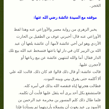
الحَجر..
موقفه مع السيدة عائشة رضي الله عنها:
يخبر الزهري من رواية معمر والأوزاعي عنه وهذا لفظ
الأوزاعي عنه قال: أخبرني عوف بن الطفيل بن الحارث
الأزدي وهو ابن أخي عائشة لأمها: أن عائشة بلغها أن عبد
الله بن الزبير كان في دار لها باعتها فتسخط عبد الله بيع تلك
الدار فقال: أما والله لتنتهين عائشة عن بيع رباعها أو
لأحجرن عليها.
قالت عائشة: أو قال ذلك قالوا: قد كان ذلك. قالت: لله علي
ألا أكلمه حتى يفرق بيني وبينه الموت.
فطالت هجرتها إياه فنقصه الله بذلك في أمره كله.
فاستشفع بكل أحد يرى أنه يثقل عليها فأبت أن تكلمه.
فلما طال ذلك كلم المسور بن مخرمة عبد الرحمن بن
الأسود بن عبد يغوث أن يشملاه بأرديتهما ثم يستأذنا فإذا