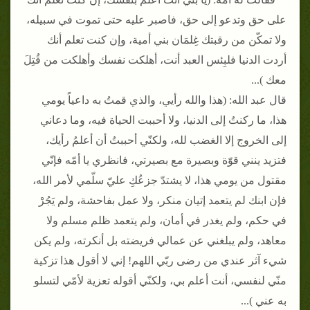
على حق وتدعو إلى حق، فاصبر عليه حتى تموت في سبيله،
ولا تمكّن من رقبتك غِلمَان بني أمية، وإن كنت تعلم أنك
أردت الدنيا فلبِئس العبد أنت، أهلكت نفسك وأهلكت من قُتِلَ
معك )...
قال عبد الله: (هذا والله رأيي، والذي قمتُ به داعياً يومي
هذا، ما ركنتُ إلى الدنيا، ولا أحببت الحياة فيه، وما دعاني
إلى الخروج إلا الغضب لله، ولكنّي أحببتُ أن أعلمُ رأيك،
فتزيد ينني قوّة وبصيرة مع بصيرتي، فانظري يا أمّه فإنّي
مقتول من يومي هذا، لا يشتدّ جزعُكِ عليّ سلّمي لأمر الله،
فإن ابنك لم يتعمد إتيان منكر، ولا عمل بفاحشة، ولم يَجُرْ
في حكم، ولم يغدر في أمان، ولم يتعمد ظلم مسلم ولا
معاهد، ولم يبلغني عن عمالي فريضته بل أنكرته، ولم يكن
شيء آثر عندي من رضى ربّي اللهم! إني لا أقول هذا تزكية
منّي لنفسي، أنت أعلم بي، ولكنّي أقوله تعزية لأمّي لتسلو
به عني )...