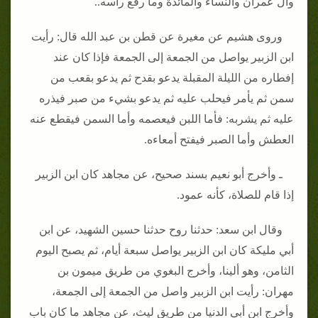
وآل عمران والنساء والمائدة وما رفع رأسه..
وروى هشيم عن مغيرة عن قطن بن عبد الله قال: رأيت
ابن الزبير يواصل من الجمعة إلى الجمعة فإذا كان عند
إفطاره من الليلة المقبلة يدعو بقدح ثم يدعو بقعب من
سمن ثم يأمر فيحلب عليه ثم يدعو بشيء من صبر فيذره
عليه ثم يشربه: فأما اللبن فيعصمه وأما السمن فيقطع عنه
العطش وأما الصبر فيفتح أمعاءه.
ـ وأخرج أبو نعيم بسند صحيح، عن مجاهد كان ابن الزبير
إذا قام للصلاة، كأنه عمود.
وقال ابن سعد: حدثنا روح حدثنا حسين الشهيد، عن ابن
أبي مليكة كان ابن الزبير يواصل سبعة أيام، ثم يصبح اليوم
الثامن، وهو ألينا، وأخرج البغوي من طريق ميمون بن
مهران: رأيت ابن الزبير واصل من الجمعة إلى الجمعة،
وأخرج ابن أبي الدنيا من طريق ليث، عن مجاهد ما كان باب