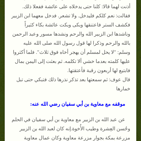
أذنت لهما قالا: كلنا حتى يدخلاه على عائشة ففعلا ذلك.
فقالت: نعم كلكم فليدخل. ولا تشعر. فدخل معهما ابن الزبير
فكشف الستر فاعتنقها وبكى وبكت عائشة بكاء كثيراً
وناشدها ابن الزبير الله والرحم ونشدها مسور وعبد الرحمن
بالله والرحم وذكرا لها قول رسول الله صلى الله عليه
وسلم: "لا يحل لمسلم أن يهجر أخاه فوق ثلاث". فلما أكثروا
عليها كلمته بعدما خشي ألا تكلمه. ثم بعثت إلى اليمن بمال
فابتيع لها أربعون رقبة فأعتقتها.
قال عوف: ثم سمعتها بعد تذكر نذرها ذلك فتبكي حتى تبل
خمارها
موقفه مع معاوية بن أبي سفيان رضي الله عنه:
عن عبد الله بن الزبير مع معاوية بن أبي سفيان في الحلم
وحُسن العِشرة وطيب الأُخوة.إنه كان لعبد الله بن الزبير
مزرعة بمكة بجوار مزرعة معاوية وكان عمال معاوية