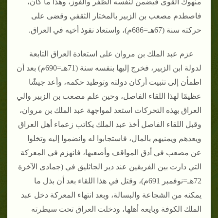
منهوك القوى فيضمن لنفسه الظفر والفوز، وهذا ما كان،
فاصطدم مصعب بن الزبير بالمختار الثقفي وقضى على
حركته سنة (67هـ=686م)، واستعاد نفوذ أخيه في العراق.
عزم عبد الملك بن مروان على استعادة العراق التابعة
لدولة ابن الزبير، فخرج إليها بنفسه سنة (71هـ=690م) بعد أن
اطمأن إلى تثبيت أركان دولته وتوطيد حكمه، وأعد جيشًا
عظيمًا لهذا اللقاء الفاصل، وحين علم مصعب بن الزبير والي
العراق بهذه التحركات استعد لمواجهة عبد الملك بن مروان،
وقبل اللقاء الفاصل أخذ عبد الملك يكاتب زعماء أهل العراق
ويعدهم ويمنيهم بالمال، فاستجابوا له وانضموا إليه وتخلوا
عن مصعب في أدق المواقف وأصعبها، فانهزم في المعركة
التي دارت بين الفريقين عند دير الجاثليق في (جمادى الآخرة
72هـ=نوفمبر 691م)، وقتل في هذا اللقاء بعد أن بذل ما
يمكنه من الشجاعة والبسالة، وبعد انتهاء المعركة دخل عبد
الملك الكوفة وبايعه أهلها، ودخلت العراق تحت سيطرته