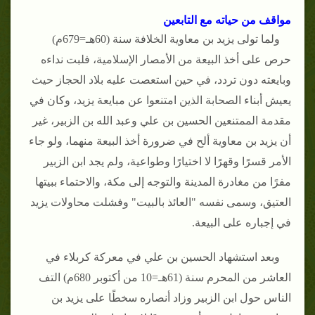
مواقف من حياته مع التابعين
ولما تولى يزيد بن معاوية الخلافة سنة (60هـ=679م)
حرص على أخذ البيعة من الأمصار الإسلامية، فلبت نداءه
وبايعته دون تردد، في حين استعصت عليه بلاد الحجاز حيث
يعيش أبناء الصحابة الذين امتنعوا عن مبايعة يزيد، وكان في
مقدمة الممتنعين الحسين بن علي وعبد الله بن الزبير، غير
أن يزيد بن معاوية ألح في ضرورة أخذ البيعة منهما، ولو جاء
الأمر قسرًا وقهرًا لا اختيارًا وطواعية، ولم يجد ابن الزبير
مفرًا من مغادرة المدينة والتوجه إلى مكة، والاحتماء ببيتها
العتيق، وسمى نفسه "العائذ بالبيت" وفشلت محاولات يزيد
في إجباره على البيعة.
وبعد استشهاد الحسين بن علي في معركة كربلاء في
العاشر من المحرم سنة (61هـ=10 من أكتوبر 680م) التف
الناس حول ابن الزبير وزاد أنصاره سخطًا على يزيد بن