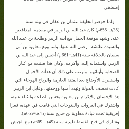
إصطخر.
ولما حوصر الخليفة عثمان بن عفان في بيته سنة
(35هـ=655م) كان عبد الله بن الزبير في مقدمة المدافعين
عنه، وشهد موقعة الجمل مع أبيه الزبير وطلحة بن عبيد الله
والسيدة عائشة –رضي الله عنها- ولما بويع معاوية بن أبي
سفيان بالخلافة سنة (41هـ=661م) أحسن إلى عبد الله بن
الزبير، واستماله إليه، وأكرمه، وكان هذا صنيعه مع كبار
الصحابة وأبنائهم، وترتب على ذلك أن هدأت الأحوال
واستقرت الأوضاع بعد الفتنة العارمة والرياح الهوجاء التي
كادت تعصف بالدولة وتهدد أمنها ووحدتها، وقابل ابن الزبير
هذا الإحسان والإكرام بن معاوية بحسن الطاعة والثناء عليه،
واشترك في الغزوات والفتوحات التي قامت في عهده، فغزا
إفريقية تحت قيادة معاوية بن حديج سنة (45هـ=665م)،
وشارك في فتح القسطنطينية سنة (49هـ=669م) مع الجيش