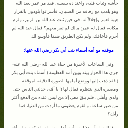
جأشه وثبات قلبه، واعتداده بنفسه، فقد مر عمر بعبد الله
وهو يلعب مع رفاقه من الصبيان، فأسرعوا يلوذون بالفرار
هيبة لعمر وإجلالاً له، في حين ثبت عبد الله بن الزبير، ولزم
مكانه، فقال له عمر: مالك لم تفر معهم؟ فقال عبد الله لم
أجرم فأخافك، ولم يكن الطريق ضيقا فأوسع لك
موقفه مع أمه أسماء بنت أبي بكر رضي الله عنها:
وفي الساعات الأخيرة من حياة عبد الله -رضي الله عنه-
جرى هذا الحوار بينه وبين أمه العظيمة ( أسماء بنت أبي بكر
) فقد ذهب إليها ووضع أمامها الصورة الدقيقة لموقفه
ومصيره الذي ينتظره فقال لها (: يا أمّه، خذلني الناس حتى
ولدي وأهلي، فلم يبقَ معي إلا من ليس عنده من الدفع أكثر
من صبر ساعة، والقوم يعطوني ما أردت من الدنيا، فما
رأيك؟
فقالت له أمه: (يا بني أنت أعلم بنفسك، إن كنت تعلم أنك