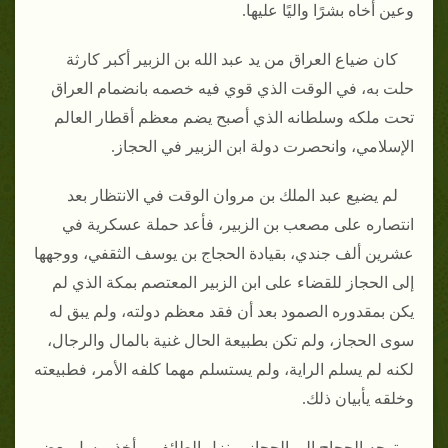
وعين أخاه بشرًا واليًا عليها.
كان ضياع العراق من يد عبد الله بن الزبير أكبر كارثة
حلت به، في الوقت الذي قوي فيه خصمه بانضمام العراق
تحت ملكه وسلطانه الذي أصبح يضم معظم أقطار العالم
الإسلامي، وانحصرت دولة ابن الزبير في الحجاز.
لم يضيع عبد الملك بن مروان الوقت في الانتظار بعد
انتصاره على مصعب بن الزبير، فأعد حملة عسكرية في
عشرين ألف جندي، بقيادة الحجاج بن يوسف الثقفي، ووجهها
إلى الحجاز للقضاء على ابن الزبير المعتصم بمكة الذي لم
يكن بمقدوره الصمود بعد أن فقد معظم دولته، ولم يبق له
سوى الحجاز، ولم تكن بطبيعة الحال غنية بالمال والرجال،
لكنه لم يسلم الراية، ولم يستسلم مهما كلفه الأمر، فطبيعته
وخلقه يأبيان ذلك.
توجه الحجاج إلى الحجاز، ونزل الطائف، وأخذ يرسل بعض