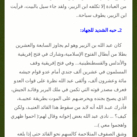
من العبادة إلا تكلفه ابن الزبير، ولقد جاء سيل بالبيت، فرأيت
ابن الزبير، يطوف سباحة..
2ـ حبه الشديد للجهاد:
كان عبد الله بن الزبير وهو لم يجاوز السابعة والعشرين
بطلا من أبطال الفتوح الإسلامية،وشارك في فتح إفريقية
والأندلس والقسطنطينية... وفي فتح إفريقية وقف
المسلمون في عشرين ألف جندي أمام عدو قوام جيشه
مائة وعشرون ألف، وألقى عبد الله نظرة على قوات العدو
فعرف مصدر قوته التي تكمن في ملك البربر وقائـد الجيش،
الذي يصيح بجنده ويحرضـهم على الموت بطريقة عجيبـة،
فأدرك عبـد الله أنه لابد من سقوط هذا القائد العنيـد، ولكن
كيف؟ ... نادى عبد الله بعض إخوانه وقال لهم:( احموا ظهري
واهجموا معي )...
وشق الصفوف المتلاحمة كالسهم نحو القائد حتى إذا بلغه