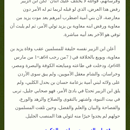
وفرسانهم، فوالله لا يختلف عليك اثنان" لكن ابن الزبير
رفض هذا العرض، الذي لو قبله لربما تم له الأمر دون
معارضة، لأن بني أمية اضطرب أمرهم بعد موت يزيد من
معاوية ورفض ابنه معاوية بن يزيد تولي الأمر، ثم لم يلبث أن
توفي هو الآخر بعد أبيه مباشرة.
أعلن ابن الزبير نفسه خليفة للمسلمين عقب وفاة يزيد بن
معاوية، وبويع بالخلافة في ( 7من رجب 64هـ=1 من مارس
648م)، ودخلت في طاعته ومبايعته الكوفة والبصرة ومصر،
وخراسان، والشام معقل الأمويين، ولم يبق سوى الأردن
على ولائه لبني أمية بزعامة حسان بن بحدل الكلبي، ولم
يلق ابن الزبير تحديًا في بادئ الأمر، فهو صحابي جليل، تربى
في بيت النبوة، واشتهر بالتقوى والصلاح والزهد والورع،
والفصاحة والبيان والعلم والفضل، وحين تلفت المسلمون
حولهم لم يجدوا خيرًا منه لتولي هذا المنصب الجليل.