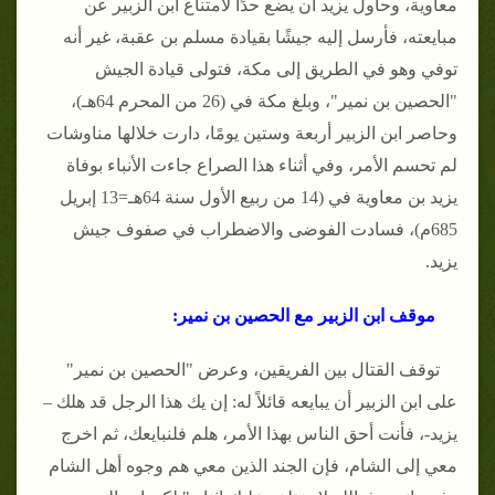
معاوية، وحاول يزيد أن يضع حدًا لامتناع ابن الزبير عن
مبايعته، فأرسل إليه جيشًا بقيادة مسلم بن عقبة، غير أنه
توفي وهو في الطريق إلى مكة، فتولى قيادة الجيش
"الحصين بن نمير"، وبلغ مكة في (26 من المحرم 64هـ)،
وحاصر ابن الزبير أربعة وستين يومًا، دارت خلالها مناوشات
لم تحسم الأمر، وفي أثناء هذا الصراع جاءت الأنباء بوفاة
يزيد بن معاوية في (14 من ربيع الأول سنة 64هـ=13 إبريل
685م)، فسادت الفوضى والاضطراب في صفوف جيش
يزيد.
موقف ابن الزبير مع الحصين بن نمير:
توقف القتال بين الفريقين، وعرض "الحصين بن نمير"
على ابن الزبير أن يبايعه قائلاً له: إن يك هذا الرجل قد هلك –
يزيد-، فأنت أحق الناس بهذا الأمر، هلم فلنبايعك، ثم اخرج
معي إلى الشام، فإن الجند الذين معي هم وجوه أهل الشام