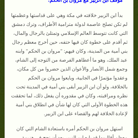
موقف ابن الزبير مع مروان بن الحكم:
بدأ ابن الزبير خلافته في مكة وهي على قداستها وعظمتها
لم تكن تصلح عاصمة لدولة مترامية الأطراف، وترك دمشق
التي كانت تتوسط العالم الإسلامي وتمتلئ بالرجال والمال،
ثم أقدم على خطوة كان فيها حتفه، حين أخرج معظم رجال
بني أمية من المدينة، وكان فيهم: "مروان بن الحكم" وابنه
عبد الملك، وهو ما أعطاهم الفرصة من التوجه إلى الشام،
وجمع شمل الأنصار والأعوان الذين حضروا من كل مكان،
وعقدوا مؤتمرًا في الجابية، وبايعوا مروان بن الحكم
بالخلافة، ولو أن ابن الزبير أبقى بني أمية في المدينة تحت
نظره ومراقبته، وكان في مقدوره أن يفعل ذلك، لما تحققت
هذه الخطوة الأولى التي كان لها شأن في انطلاق بني أمية
لإعادة الخلافة لهم والقضاء على ابن الزبير.
استهل مروان بن الحكم أمره باستعادة الشام التي كان
معظم أقاليمها قد بايع ابن الزبير بعد أن نجح في هزيمة