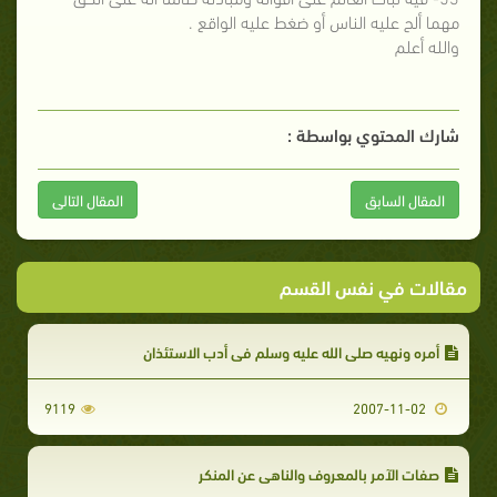
مهما ألح عليه الناس أو ضغط عليه الواقع .
والله أعلم
شارك المحتوي بواسطة :
المقال السابق
المقال التالى
مقالات في نفس القسم
أمره ونهيه صلى الله عليه وسلم في أدب الاستئذان
9119
2007-11-02
صفات الآمر بالمعروف والناهي عن المنكر