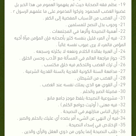
19- عظم فقه الصحابة حيث لم يفهموا العموم من هذا الخبر بل
غضبوا الغضب المحمود وتركوا المذموم على ما علمهم الرسول r .
20- أن الغضب من الأسباب المفضية إلى الكفر .
21- وجوب بذل النصح للمسلمين .
22- أهمية النصيحة وأثرها في المجتمعات .
23- فيه أن المرء قليل بنفسه كثير بأصحابه فإن المؤمن مرآة أخيه
المؤمن فالمرء لا يرى عيوب نفسه غالباً .
24- أن العبرة بفائدة الكلام ونفعه لا بكثرته وسجعه .
25- جواز مراجعة العالم في المسألة مع الأدب وحسن الخلق .
26- أن ترك الغضب والتحكم فيه خلق مكتسب .
27- مدافعة السنة الكونية القدرية بالسنة القدرية الشرعية .
28- أن الغضب من الشيطان .
29- أن القوي هو الذي يملك نفسه عند الغضب .
30- فضيلة الصبر والحلم .
31- مشروعية النصيحة بلفظ موجز جامع مانع .
32- فيه معنى ( أوتيت جوامع الكلم ) .
33-إنزال الناس منازلهم في النصيحة .
34-فيه أن النهي عن الشيء أمر بضده أي عليك بالحلم والصبر .
35- الإخلاص في إسداء النصيحة .
36- طلب النصيحة إنما يكون من ذوي العقل والرأي والدين .