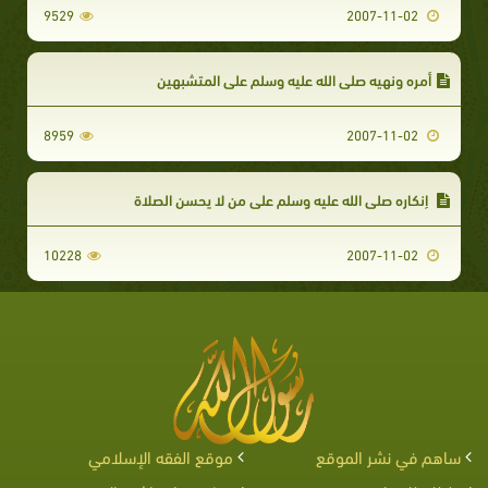
9529
2007-11-02
أمره ونهيه صلى الله عليه وسلم على المتشبهين
8959
2007-11-02
إنكاره صلى الله عليه وسلم على من لا يحسن الصلاة
10228
2007-11-02
ساهم في نشر الموقع
موقع الفقه الإسلامي