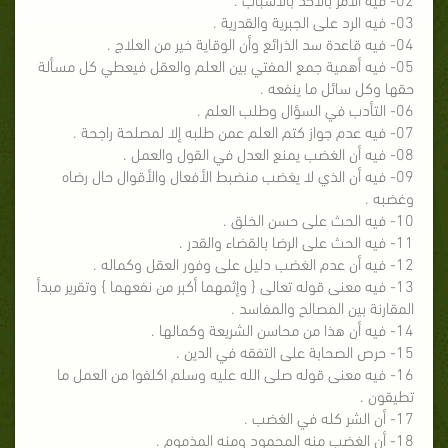
03- فيه الرد على الجبرية والقدرية .
04- فيه قاعدة سد الذرائع وأن الوقاية خير من العلاج .
05- فيه أهمية جمع المفتي بين العلم والعقل فيعطي كل مسألة
حقها وكل سائل ما ينفعه .
06- التأدب في السؤال وطلب العلم .
07- فيه عدم جواز كتم العلم عمن طلبه إلا لمصلحة راجحة .
08- فيه أن الغضب يمنع العدل في القول والعمل .
09- فيه أن الذي لا يغضب منضبط الأفعال والأقوال حال رضاه
وغضبه .
10- فيه الحث على حسن الخلق .
11- فيه الحث على الرضا بالقضاء والقدر .
12- فيه أن عدم الغضب دليل على وفور العقل وكماله .
13- فيه معنى قوله تعالى { وإثمهما أكبر من نفعهما } وتقرير مبدأ
المقارنة بين المصالح والمفاسد .
14- فيه أن هذا من محاسن الشريعة وكمالها .
15- حرص الصحابة على التفقه في الدين .
16- فيه معنى قوله صلى الله عليه وسلم اكلفوا من العمل ما
تطيقون .
17- أن الشر كله في الغضب .
18- أن الغضب منه المحمود ومنه المذموم .