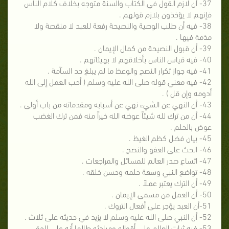
37- أن لازم القول في الكتاب والسنة متوجه بخلاف كلام الناس
فإنهم لا يؤخذون بلازم قولهم .
38- فيه أن طلب الوصية والنصيحة رفعة للعبد لا منقصة ولا
مذمة فيها .
39- أن قبول النصيحة من كمال الإيمان .
40- فيه قياس الناس بأخلاقهم لا بهيئاتهم .
41- فيه جواز تكرار النصح والوعظ ما لم يبلغ حد السآمة .
42- فيه معني قوله صلى الله عليه وسلم ( أحب العمل إلى الله
أدومه وإن قل ) .
43- أن النهي عن الشيء نهي عن أسبابه ومقدماته من باب أولى .
44- أن من ترك لله شيئاً عوضه الله خيراً منه فمن ترك الغضب
عوض بالحلم .
45- بيان فضل كظم الغيظ .
46- الحث على العفو والنصح .
47- اتساع صدر العالم للمسائل والمراجعات .
48- تواضع النبي وسعة حلمه وحسن خلقه .
49- أن الترك يعتبر عملاً .
50- أن العمل من مسمى الإيمان .
51-أن العبد يؤجر على أفعال التروك .
52- أن النبي صلى الله عليه وسلم لا يزيد في حديثه على ثلاث .
53- فيه ثبات العالم على أقواله ومبادئه طالما أنه على الحق