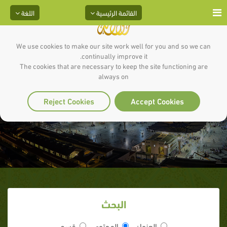
القائمة الرئيسية
اللغة
We use cookies to make our site work well for you and so we can
continually improve it.
The cookies that are necessary to keep the site functioning are
always on
لا تغضب
Reject Cookies
Accept Cookies
البحث
العنوان
المحتوى
قسم