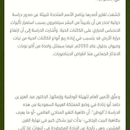
كشفت تقارير أصدرها برنامج الأمم المتحدة للبيئة عن صدور دراسة
دولية تحذر من أن بلاييناً من البشر سيتضررون بسبب استمرار تأثيرات
الانحباس الحراري على الكائنات الحية. وأشارت الدراسة إلى أن ارتفاع
حرارة الأرض قد يتسبب في إبادة ربع أنواع الكائنات الحية من نبات
وحيوان بحلول عام 2050م، فيما سيمثل واحدة من أكبر نوبات
الاندثار الجماعي منذ انقراض الديناصورات.
وعلّق الأمين العام للهيئة الوطنية وإنمائها، الدكتور عبد العزيز بن
حامد أبو زنادة في وضع المملكة العربية السعودية من هذه
الدراسة لـ"الوطن": أن ظاهرة التغير المناخي العالمي -أو ما يعرف
بظاهرة البيت الزجاجي- بدأت تبرز بشكل كبير في نهاية القرن
العشرين، وهي ناتجة عن الزيادة المضطردة في انبعاث غاز ثاني