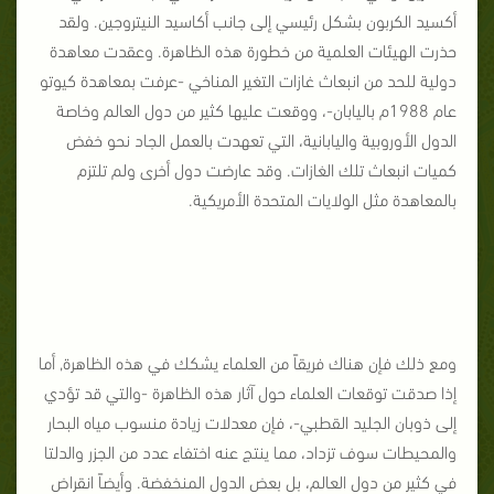
أكسيد الكربون بشكل رئيسي إلى جانب أكاسيد النيتروجين. ولقد
حذرت الهيئات العلمية من خطورة هذه الظاهرة. وعقدت معاهدة
دولية للحد من انبعاث غازات التغير المناخي -عرفت بمعاهدة كيوتو
عام 1988م باليابان-، ووقعت عليها كثير من دول العالم وخاصة
الدول الأوروبية واليابانية، التي تعهدت بالعمل الجاد نحو خفض
كميات انبعاث تلك الغازات. وقد عارضت دول أخرى ولم تلتزم
بالمعاهدة مثل الولايات المتحدة الأمريكية.
ومع ذلك فإن هناك فريقاً من العلماء يشكك في هذه الظاهرة, أما
إذا صدقت توقعات العلماء حول آثار هذه الظاهرة -والتي قد تؤدي
إلى ذوبان الجليد القطبي-، فإن معدلات زيادة منسوب مياه البحار
والمحيطات سوف تزداد، مما ينتج عنه اختفاء عدد من الجزر والدلتا
في كثير من دول العالم، بل بعض الدول المنخفضة. وأيضاً انقراض