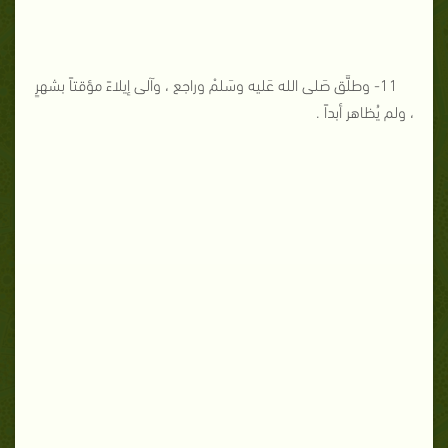
11- وطلَّق صَلى الله عَليه وسَلمْ وراجع ، وآلى إيلاءً مؤقتاً بشهرٍ
، ولم يُظاهر أبداً .