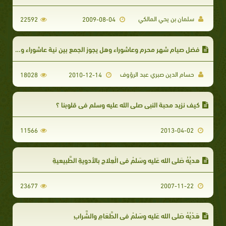
سلمان بن يحي المالكي
22592
2009-08-04
فضل صيام شهر محرم وعاشوراء وهل يجوز الجمع بين نية عاشوراء وصيام الخميس
حسام الدين صبري عبد الرؤوف
18028
2010-12-14
كيف نزيد محبة النبي صلى الله عليه وسلم في قلوبنا ؟
11566
2013-04-02
هديُهُ صَلى الله عَليه وسَلمْ في الْعِلاجِ بالأدويةِ الطَّبِيعيةِ
23677
2007-11-22
هَدْيُهُ صَلى الله عَليه وسَلمْ في الطَّعَامِ والشَّرابِ