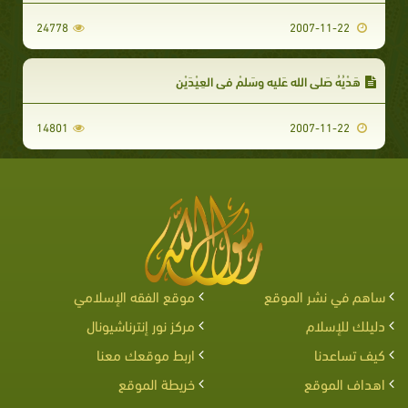
24778
2007-11-22
هَدْيُهُ صَلى الله عَليه وسَلمْ في العِيْدَيْنِ
14801
2007-11-22
ساهم في نشر الموقع
موقع الفقه الإسلامي
دليلك للإسلام
مركز نور إنترناشيونال
كيف تساعدنا
اربط موقعك معنا
اهداف الموقع
خريطة الموقع