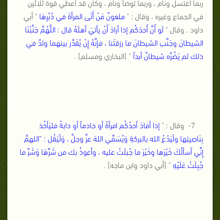
ربما اغتسل ونام ، وربما توضأ ونام ، وكان قد أُعطي قوة ثلاثين
في الجماع وغيره ، وقال : "
ملعونٌ مَنْ أَتَى المرأةَ في دُبُرِهَا
" أبي
داود . وقال "
لَو أَنَّ أَحدَكُم إذا أرادَ أَنْ يأتيَ أهلَهُ قال : اللَّهُمَّ جَنِّبْنَا
الشيطانَ وجَنِّبِ الشيطانَ ما رزقتَنا ، فإنَّهُ إِنْ يُقَدَّر بينهما ولدٌ في
ذلك لم يَضُرَّه شيطانٌ أبداً
" [البخاري ومسلم] .
7- وقال : "
إذا أفادَ أحدُكُم امرأةً أو خادماً أو دابةً فليَأخُذ
بِنَاصِيتِها ولْيَدْعُ الله بالبركةِ وَيُسَمِّي اللهَ عزَّ وجلَّ ، وَلْيَقُل : "اللهمَّ
إِنِّي أسألُكَ خَيْرَها وخَيْرَ ما جُبلَتْ عليه ، وأعوذُ بك من شَرِّهَا وَشَرِّ ما
جُبِلَتْ عَلَيْهِ
" [أبي داود وابن ماجه] .