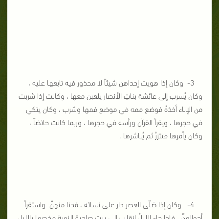
3- وكان إذا هويت إحداهن شيئاً لا محذور فيه تابعها عليه ،
وكان يُسرب إلى عائشة بناتِ الأنصار يلعبن معها ، وكانت إذا شربت
من الإناء أخذهُ فوضع فمه في موضع فمها وشرب ، وكان يتكي
في حجرها ، ويقرأ القرآن ورأسه في حجرها ، وربما كانت حائضاً ،
وكان يأمرها فتتزرُ ثم يُباشرها .
4- وكان إذا صَلّى العصر دار على نسائه ، فدنا منهنّ واستقرأ
أحوالهنَّ ، فإذا جاء الليلُ انقلب إلى بيت صاحبة النوبة فخصها بالليل