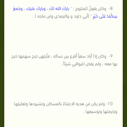
8- وكان يقولُ للمتزوج : "
باركَ الله لكَ ، وباركَ عليك ، وجَمعَ
بينكُمَا عَلَى خَيْرٍ
" [أبي داود و والترمذي وابن ماجه ] .
9- وكان إذَا أراد سفراً أقرع بين نسائه ، فأيتهن خرج سهمها خرج
بها معه ، ولم يقض للبواقي شيئاً .
10- ولم يكن من هديه الاعتناءُ بالمساكن وتشييدها وتعليتها
وزخرفتها وتوسيعها .