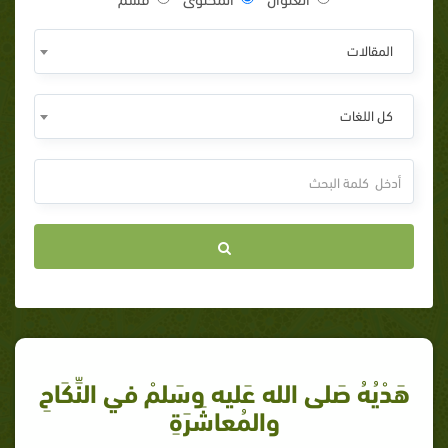
المقالات
كل اللغات
هَدْيُهُ صَلى الله عَليه وسَلمْ في النِّكَاحِ
والمُعاشَرَةِ