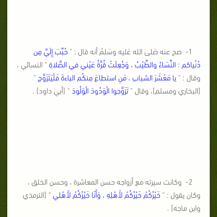
1- صح عنه صَلى الله عَليه وسَلمْ أنه قال : "
حُبِّبَ إِلَيَّ مِن
دُنْياكم : النِّسَاءُ والطِّيْبُ ، وَجُعِلَتْ قُرَّةُ عَيْني في الصَّلاةِ
" النسائي ،
وقال : "
يا مَعْشَرَ الشبابِ ، مَنِ استطاعَ مِنكُم الباءةَ فَلْيَتَزَوَّج
"
[البخاري ومسلم]، وقال "
تَزَوَّجوا الْوَدُودَ الْوَلُودَ
" [أبي داود] .
2- وكانت سيرته مع أزواجه حسن المعاشرة ، وحسن الخلق ،
وكان يقول : "
خَيْرُكُمْ خَيْرُكُمْ لأَهْلِهِ ، وَأَنَا خَيْرُكُمْ لأَهْلي
" [الترمذي
وابن ماجه] .