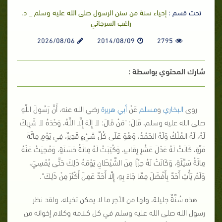
تحت قسم :
إحياء سنة من سنن الرسول صلى الله عليه وسلم _ د.
راغب السرجاني
2026/08/06
2014/08/09
2795
شارك المحتوي بواسطة :
روى
البخاري
و
مسلم
عَنْ
أبي هريرة
رضي الله عنه، أَنَّ رَسُولَ اللَّهِ
صلى الله عليه وسلم، قَالَ: "
مَنْ قَالَ: لاَ إِلَهَ إِلَّا اللَّهُ، وَحْدَهُ لاَ شَرِيكَ
لَهُ، لَهُ المُلْكُ وَلَهُ الحَمْدُ، وَهُوَ عَلَى كُلِّ شَيْءٍ قَدِيرٌ، فِي يَوْمٍ مِائَةَ
مَرَّةٍ، كَانَتْ لَهُ عَدْلَ عَشْرِ رِقَابٍ، وَكُتِبَتْ لَهُ مِائَةُ حَسَنَةٍ، وَمُحِيَتْ عَنْهُ
مِائَةُ سَيِّئَةٍ، وَكَانَتْ لَهُ حِرْزًا مِنَ الشَّيْطَانِ يَوْمَهُ ذَلِكَ حَتَّى يُمْسِيَ،
وَلَمْ يَأْتِ أَحَدٌ بِأَفْضَلَ مِمَّا جَاءَ بِهِ، إِلَّا أَحَدٌ عَمِلَ أَكْثَرَ مِنْ ذَلِكَ
".
هذه سُنَّةٌ جليلة، ولها من الأجر ما لا يمكن تخيله، ولقد نظر
رسول الله صلى الله عليه وسلم في كل كلامه وكلام إخوانه من