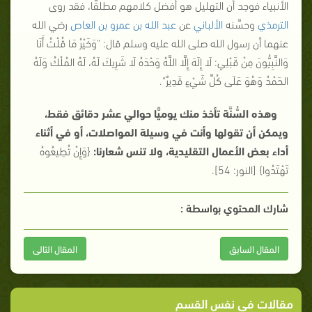
الأنبياء فوجد أن التهليل هو أفضل كلامهم مطلقًا، فقد روى
الترمذي
وحسَّنه
الألباني
عن
عبد الله بن عمرو بن العاص
رضي الله
عنهما أن رسول الله صلى الله عليه وسلم قال: "
وَخَيْرُ مَا قُلْتُ أَنَا
وَالنَّبِيُّونَ مِنْ قَبْلِي: لَا إِلَهَ إِلَّا اللَّهُ وَحْدَهُ لَا شَرِيكَ لَهُ، لَهُ المُلْكُ وَلَهُ
الحَمْدُ وَهُوَ عَلَى كُلِّ شَيْءٍ قَدِيرٌ
".
وهذه السُّنَّة تأخذ منك يوميًّا حوالي عشر دقائق فقط،
ويمكن أن تقولها وأنت في وسيلة المواصلات، أو في أثناء
أداء بعض الأعمال التقليدية، ولا تنس شعارنا:
{
وَإِنْ تُطِيعُوهُ
تَهْتَدُوا
}
[النور: 54]
.
شارك المحتوي بواسطة :
المقال السابق
المقال التالى
مقالات في نفس القسم