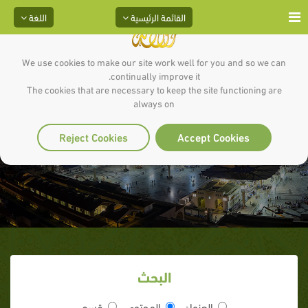
القائمة الرئيسية
اللغة
We use cookies to make our site work well for you and so we can
continually improve it.
The cookies that are necessary to keep the site functioning are
always on
سنة التهليل
Reject Cookies
Accept Cookies
البحث
العنوان
المحتوى
قسم