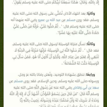
إِلَّا بِاللَّهِ، وَقَالَ: هَكَذَا سَمِعْنَا نَبِيَّكُمْ صلى الله عليه وسلم يَقُولُ
".
وثانيًا:
بعد انتهاء الأذان نُصَلِّي على رسول الله صلى الله عليه
وسلم، فقد روى
مسلم
عن
عبد الله بن عمرو
رضي الله عنهما أنه
صلى الله عليه وسلم قال: "..
ثُمَّ صَلُّوا عَلَيَّ، فَإِنَّهُ مَنْ صَلَّى عَلَيَّ
صَلَاةً صَلَّى اللَّهُ عَلَيْهِ بِهَا عَشْرًا
".
وثالثًا:
نسأل منزلة الوسيلة لرسول الله صلى الله عليه وسلم،
فقد قال: "..
ثُمَّ سَلُوا اللَّهَ لِي الْوَسِيلَةَ؛ فَإِنَّهَا مَنْزِلَةٌ فِي الْجَنَّةِ لَا
تَنْبَغِي إِلَّا لِعَبْدٍ مِنْ عِبَادِ اللَّهِ، وَأَرْجُو أَنْ أَكُونَ أَنَا هُوَ، فَمَنْ سَأَلَ لِي
الْوَسِيلَةَ حَلَّتْ لَهُ الشَّفَاعَةُ
"..
ورابعًا:
ننطق بشهادة التوحيد، ونُعلن رضانا بالله عز وجل،
ورسوله صلى الله عليه وسلم، ودين الإسلام، فقد روى
مسلم
عن
سعد بن أبي وقاص
رضي الله عنه عَنْ رَسُولِ اللَّهِ صلى الله عليه
وسلم أَنَّهُ قَالَ: "
مَنْ قَالَ حِينَ يَسْمَعُ الْمُؤَذِّنَ: أَشْهَدُ أَنْ لَا إِلَهَ إِلَّا اللَّهُ
وَحْدَهُ لَا شَرِيكَ لَهُ وَأَنَّ مُحَمَّدًا عَبْدُهُ وَرَسُولُهُ، رَضِيتُ بِاللَّهِ رَبًّا
وَبِمُحَمَّدٍ رَسُولًا وَبِالْإِسْلَامِ دِينًا. غُفِرَ لَهُ ذَنْبُهُ
"..