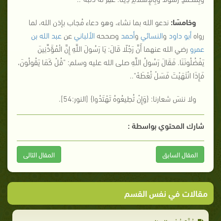
وخامسًا:
ندعو الله بما نشاء، وهو دعاء مُجاب بإذن الله، لما
رواه
أبو داود
و
النسائي
و
أحمد
وصححه
الألباني
عن
عبد الله بن
عمرو
رضي الله عنهما أَنَّ رَجُلًا قَالَ: يَا رَسُولَ اللَّهِ إِنَّ الْمُؤَذِّنِينَ
يَفْضُلُونَنَا. فَقَالَ رَسُولُ اللَّهِ صلى الله عليه وسلم: "
قُلْ كَمَا يَقُولُونَ،
فَإِذَا انْتَهَيْتَ فَسَلْ تُعْطَهْ
"..
ولا ننسَ شعارنا: {
وَإِنْ تُطِيعُوهُ تَهْتَدُوا
}
[النور:54]
.
شارك المحتوي بواسطة :
المقال السابق
المقال التالى
مقالات في نفس القسم