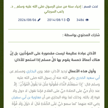
تحت قسم :
إحياء سنة من سنن الرسول صلى الله عليه وسلم _ د.
راغب السرجاني
2026/08/06
2014/08/13
3486
شارك المحتوي بواسطة :
الأذان عبادة عظيمة ليست مقصورة على المؤذِّنين؛ بل إنَّ
هناك أعمالاً خمسة يقوم بها كلُّ مسلم إذا استمع للأذان:
وأول هذه الأعمال
ترديد الأذان؛ فقد روى
البخاري
ومسلم عن
أبي سعيد الخدري
رضي الله عنه أن رسول الله صلى الله عليه
وسلم قال: "
إِذَا سَمِعْتُمْ النِّدَاءَ فَقُولُوا مِثْلَ مَا يَقُولُ الْمُؤَذِّنُ
". إلاَّ
عند ذِكْر حيَّ على الصلاة حيَّ على الفلاح فإننا نقول: لا حول ولا
قوة إلا بالله. وذلك لما رواه البخاري من أن
معاوية بن أبي سفيان
رضي الله عنهما "لما سمع حَيَّ عَلَى الصَّلَاةِ قَالَ:
لَا حَوْلَ وَلَا قُوَّةَ