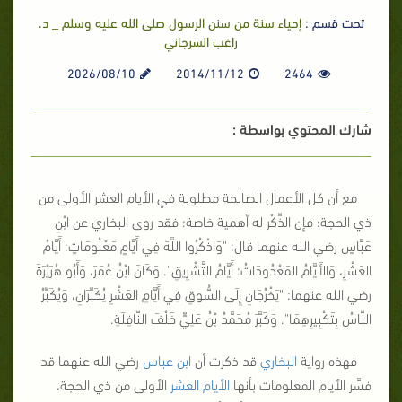
تحت قسم :
إحياء سنة من سنن الرسول صلى الله عليه وسلم _ د.
راغب السرجاني
2026/08/10
2014/11/12
2464
شارك المحتوي بواسطة :
مع أن كل الأعمال الصالحة مطلوبة في الأيام العشر الأولى من
ذي الحجة؛ فإن الذِّكْر له أهمية خاصة؛ فقد روى البخاري عن ابْنِ
عَبَّاسٍ رضي الله عنهما قَالَ: "وَاذْكُرُوا اللَّهَ فِي أَيَّامٍ مَعْلُومَاتٍ: أَيَّامُ
العَشْرِ، وَالأَيَّامُ المَعْدُودَاتُ: أَيَّامُ التَّشْرِيقِ". وَكَانَ ابْنُ عُمَرَ، وَأَبُو هُرَيْرَةَ
رضي الله عنهما: "يَخْرُجَانِ إِلَى السُّوقِ فِي أَيَّامِ العَشْرِ يُكَبِّرَانِ، وَيُكَبِّرُ
النَّاسُ بِتَكْبِيرِهِمَا". وَكَبَّرَ مُحَمَّدُ بْنُ عَلِيٍّ خَلْفَ النَّافِلَةِ.
فهذه رواية
البخاري
قد ذكرت أن
ابن عباس
رضي الله عنهما قد
فسَّر الأيام المعلومات بأنها
الأيام العشر
الأولى من ذي الحجة،