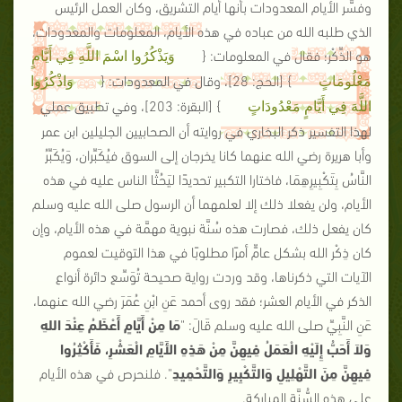
وفسَّر الأيام المعدودات بأنها أيام التشريق، وكان العمل الرئيس
الذي طلبه الله من عباده في هذه الأيام، المعلومات والمعدودات،
هو الذِّكْر؛ فقال في المعلومات: {
وَيَذْكُرُوا اسْمَ اللَّهِ فِي أَيَّامٍ
}
[الحج: 28]
، وقال في المعدودات: {
مَعْلُومَاتٍ
وَاذْكُرُوا
}
[البقرة: 203]
، وفي تطبيق عملي
اللَّهَ فِي أَيَّامٍ مَعْدُودَاتٍ
لهذا التفسير ذكر البخاري في روايته أن الصحابيين الجليلين ابن عمر
وأبا هريرة رضي الله عنهما كانا يخرجان إلى السوق فيُكَبِّران، وَيُكَبِّرُ
النَّاسُ بِتَكْبِيرِهِمَا، فاختارا التكبير تحديدًا ليَحُثَّا الناس عليه في هذه
الأيام، ولن يفعلا ذلك إلا لعلمهما أن الرسول صلى الله عليه وسلم
كان يفعل ذلك، فصارت هذه سُنَّة نبوية مهمَّة في هذه الأيام، وإن
كان ذِكْر الله بشكل عامٍّ أمرًا مطلوبًا في هذا التوقيت لعموم
الآيات التي ذكرناها، وقد وردت رواية صحيحة تُوَسِّع دائرة أنواع
الذكر في الأيام العشر؛ فقد روى أحمد عَنِ ابْنِ عُمَرَ رضي الله عنهما،
عَنِ النَّبِيِّ صلى الله عليه وسلم قَالَ:
"
مَا مِنْ أَيَّامٍ أَعْظَمُ عِنْدَ اللهِ
وَلاَ أَحَبُّ إِلَيْهِ الْعَمَلُ فِيهِنَّ مِنْ هَذِهِ الأَيَّامِ الْعَشْرِ، فَأَكْثِرُوا
فِيهِنَّ مِنَ التَّهْلِيلِ وَالتَّكْبِيرِ وَالتَّحْمِيدِ
"
. فلنحرص في هذه الأيام
على هذه السُّنَّة المباركة.