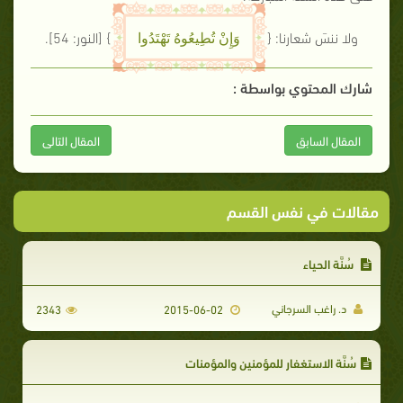
ولا ننسَ شعارنا: {
}
[النور: 54]
.
وَإِنْ تُطِيعُوهُ تَهْتَدُوا
شارك المحتوي بواسطة :
المقال السابق
المقال التالى
مقالات في نفس القسم
سُنَّة الحياء
د. راغب السرجاني
2343
2015-06-02
سُنَّة الاستغفار للمؤمنين والمؤمنات