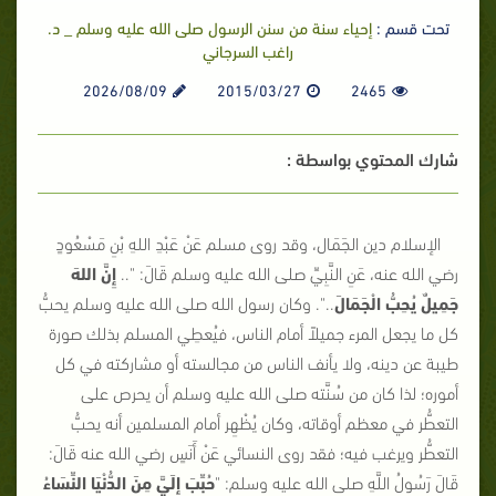
تحت قسم :
إحياء سنة من سنن الرسول صلى الله عليه وسلم _ د.
راغب السرجاني
2026/08/09
2015/03/27
2465
شارك المحتوي بواسطة :
الإسلام دين الجَمَال، وقد روى مسلم عَنْ عَبْدِ اللهِ بْنِ مَسْعُودٍ
رضي الله عنه، عَنِ النَّبِيِّ صلى الله عليه وسلم قَالَ:
"..
إِنَّ اللهَ
جَمِيلٌ يُحِبُّ الْجَمَالَ
.."
. وكان رسول الله صلى الله عليه وسلم يحبُّ
كل ما يجعل المرء جميلاً أمام الناس، فيُعطِي المسلم بذلك صورة
طيبة عن دينه، ولا يأنف الناس من مجالسته أو مشاركته في كل
أموره؛ لذا كان من سُنَّته صلى الله عليه وسلم أن يحرص على
التعطُّر في معظم أوقاته، وكان يُظْهِر أمام المسلمين أنه يحبُّ
التعطُّر ويرغب فيه؛ فقد روى النسائي عَنْ أَنَسٍ رضي الله عنه قَالَ:
قَالَ رَسُولُ اللَّهِ صلى الله عليه وسلم:
"
حُبِّبَ إِلَيَّ مِنَ الدُّنْيَا النِّسَاءُ