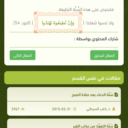
فلنحرص على هذه السُّنَّة اللطيفة.
ولا تنسوا شعارنا: {
}
[النور: 54]
.
وَإِنْ تُطِيعُوهُ تَهْتَدُوا
شارك المحتوي بواسطة :
المقال السابق
المقال التالى
مقالات في نفس القسم
سُنَّة الدعاء بعد صلاة الصبح
د. راغب السرجاني
2967
2015-03-31
سُنَّة التعوُّذ من عذاب القبر