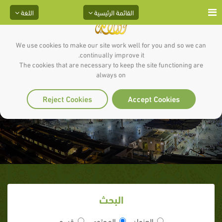
القائمة الرئيسية
اللغة
We use cookies to make our site work well for you and so we can
continually improve it.
The cookies that are necessary to keep the site functioning are
always on
سنة التعطر
Reject Cookies
Accept Cookies
البحث
العنوان
المحتوى
قسم