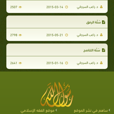
د. راغب السرجاني
2507
2015-03-14
سُنَّة الرفق
د. راغب السرجاني
2798
2015-05-21
سُنَّة التناصح
د. راغب السرجاني
2641
2015-01-16
ساهم في نشر الموقع
موقع الفقه الإسلامي