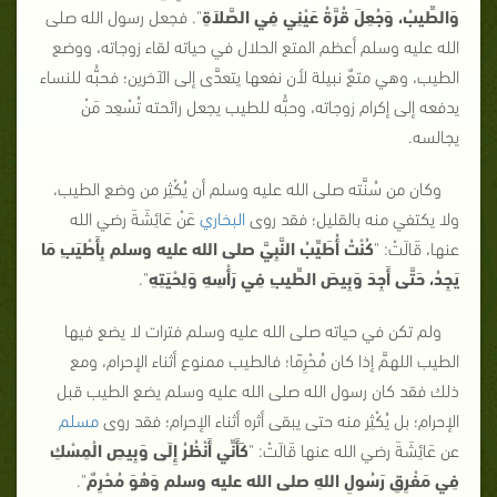
وَالطِّيبُ، وَجُعِلَ قُرَّةُ عَيْنِي فِي الصَّلاَةِ
"
. فجعل رسول الله صلى
الله عليه وسلم أعظم المتع الحلال في حياته لقاء زوجاته، ووضع
الطيب، وهي متعٌ نبيلة لأن نفعها يتعدَّى إلى الآخرين؛ فحبُّه للنساء
يدفعه إلى إكرام زوجاته، وحبُّه للطيب يجعل رائحته تُسْعِد مَنْ
يجالسه.
وكان من سُنَّته صلى الله عليه وسلم أن يُكْثِر من وضع الطيب،
ولا يكتفي منه بالقليل؛ فقد روى
البخاري
عَنْ عَائِشَةَ رضي الله
عنها، قَالَتْ:
"
كُنْتُ أُطَيِّبُ النَّبِيَّ
صلى الله عليه وسلم
بِأَطْيَبِ مَا
يَجِدُ، حَتَّى أَجِدَ وَبِيصَ الطِّيبِ فِي رَأْسِهِ وَلِحْيَتِهِ
"
.
ولم تكن في حياته صلى الله عليه وسلم فترات لا يضع فيها
الطيب اللهمَّ إذا كان مُحْرِمًا؛ فالطيب ممنوع أثناء الإحرام، ومع
ذلك فقد كان رسول الله صلى الله عليه وسلم يضع الطيب قبل
الإحرام؛ بل يُكْثِر منه حتى يبقى أثره أثناء الإحرام؛ فقد روى
مسلم
عن عَائِشَةَ رضي الله عنها قَالَتْ: "
كَأَنِّي أَنْظُرُ إِلَى وَبِيصِ الْمِسْكِ
فِي مَفْرِقِ رَسُولِ اللهِ
صلى الله عليه وسلم
وَهُوَ مُحْرِمٌ
".