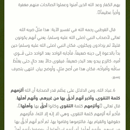
بهم الكفار وعد الله الذين آمنوا وعملوا الصالحات منهم مغفرة
وأجراً عظيماً.
قال القرطبي رحمه الله في تفسير الآية: هذا مثلٌ ضربه الله
تعالى لأصحاب النبي (صلى الله عليه وسلم)، يعني أنهم يكونون
قليلاً ثم يزدادون ويكثرون، فكان النبي (صلى الله عليه وسلم) حين
بدأ بالدعوة إلى دينه ضعيفاً، فأجابه الواحد بعد الواحد حتى قَــــوِي
أمره، كالزرع يبدو بعد البذر ضعيفاً، فيقوى حالاً بعد حالٍ حتى يغلُظَ
ساقُه وأفراخُه، فكان هذا من أصح مثلٍ، وأوضح بيان. انتهى بتصرف
يسير.
6.عباد الله، ومن الدلائل على عِظَم قدر الصحابة أن الله
ألزمهم
كلمة التقوى، وأخبر أنهم أحَـقُّ بها من غيرهم، وأنهم أهلُها
،
قال تعالى 
وألزمهم
كلمة
التقوى
وكانوا
أحقَّ
بها
وأهلَها
،
فأخبر أنه ألزمهم كلمة التقوى، وهي (لا إلـٰه إلا الله)، فألزمهم
حقوقها والقيام بها، فالتزموها وقاموا بها، ثم أخبر أنهم أحَـقُّ بها
من غيرهم، وأنهم أهلُها، أي أنهم استأهلوا أن يوصفوا بأنهم أهلٌ