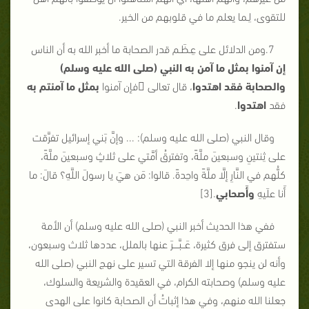
للتقوى، لِـما يعلم ما في قلوبهم من الخير.
7.ومن الدلائل على عِـظَـم قدر الصحابة ما أخبر الله به أن الناس
إن آمنوا بمثل ما آمن به النبي (صلى الله عليه وسلم)
والصحابة فقد اهتدوا
، قال تعالى فإن آمنوا
بمثل ما آمنتم به
فقد
اهتدوا
.
وقال النبي (صلى الله عليه وسلم): ... وإنَّ بَني إسرائيل تفرَّقت
على ثِنتينِ وسبعينَ ملَّةً، وتفترقُ أمَّتي على ثلاثٍ وسبعينَ ملَّةً،
كلُّهم في النَّارِ إلَّا ملَّةً واحِدةً. قالوا: مَن هيَ يا رسولَ اللَّهِ؟ قالَ: ما
أَنا علَيهِ
وأَصحابي
.[3]
ففي هذا الحديث أخبر النبي (صلى الله عليه وسلم) أن الأمة
ستفترق إلى فرق كثيرة، عَــبَّــــرَ عنها بالملل، عددها ثلاث وسبعون،
وأنه لن ينجو منها إلا الفرقة التي تسير على نهج النبي (صلى الله
عليه وسلم) وصحابته الكرام، في العقيدة والشريعة والسلوك،
جعلنا الله منهم، وفي هذا إثباتُ أن الصحابة كانوا على الهدى