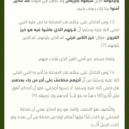
آمنوا
ربنا إنك رءوف رحيم.
13.ومن الدلائل على عِـظَـم قدر الصحابة ما نص عليه النبي
(صلى الله عليه وسلم) أنَّ
قَــرنهم الذي عاشوا فيه هو خيرُ
القرون
، فقال:
خيرُ الناسِ قرني
، ثم الذين يلونهم، ثم الذين
يلونهم.[7]
ولفظ مسلم: خير أمتي القرنُ الذي بُعثت فيهم.
14.ومن الدلائل على عِـظَـم قدر الصحابة ما أخبر به النبي (صلى
الله عليه وسلم) من أنَّ
أجرَهم مضاعفٌ على أجر من جاء بعدهم
،
قال (صلى الله عليه وسلم): لا تسبوا أصحابي، فلو أن أحدكم أنفق
مثل (أُحُــدٍ)[8] ذهباً ما بلغ مُــــدَّ أحدهم ولا نَصِيفَه.[9]
والنَّصيف هو النصف، والمد هو ربع الصاع، يعني أن صدقة
الصحابي لو كانت مُدَّا فإنها أعظم ثوابا مِن صدقة من أتى بعده ولو
كانت كجبل أُحُـــــد.