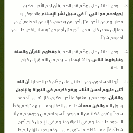
ومن الدلائل على عِظَم قدر الصحابة أن لهم الأجر العظيم
لِجهادهم مع النبي

في سبيل نشر الإسلام
والدعوة إليه،
فصار لهم من الأجور مثل أجور من بعدهم، فإنه من المعلوم أن من
دعا إلى هدى كان له من الأجر مثل أجور من تبعه، لا ينقص ذلك من
أجورهم شيئاً.
ومن الدلائل على عِظَم قدر الصحابة
حِفظهم للقرآن والسنة
وتبليغهما للناس
، وانتشارهما بسببهم في الآفاق إلى قيام
الساعة.
أيها المسلمون، ومن الدلائل على عِظَم قدر الصحابة
أن الله
أثنى عليهم أحسن الثناء، ورفع ذكرهم في التوراة والإنجيل
والقرآن
، ووعدهم بالمغفرة والأجر العظيم، قال تعالى محمد
رسول الله
والذين معه
أشداء على الكفار رحماء بينهم تراهم ركعاً
سجداً يبتغون فضلاً من الله ورضواناً سيماهم في وجوههم من أثر
السجود ذلك مثلهم في التوراة ومثلهم في الإنجيل كزرع أخرج
شطأه فآزره فاستغلظ فاستوى على سوقه يعجب الزراع ليغيظ