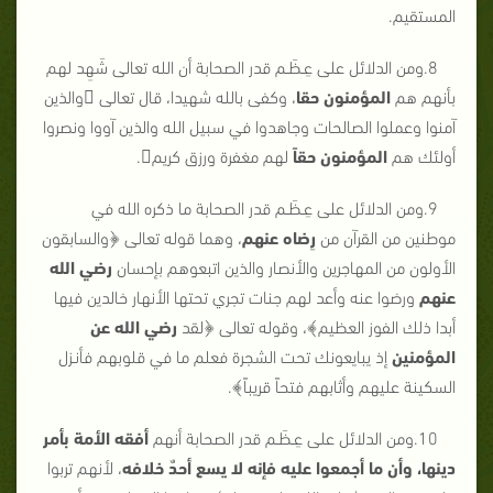
المستقيم.
8.ومن الدلائل على عِـظَـم قدر الصحابة أن الله تعالى شَهِد لهم
بأنهم هم
المؤمنون حقا
، وكفى بالله شهيدا، قال تعالى والذين
آمنوا وعملوا الصالحات وجاهدوا في سبيل الله والذين آووا ونصروا
أولئك هم
المؤمنون حقاً
لهم مغفرة ورزق كريم.
9.ومن الدلائل على عِـظَـم قدر الصحابة ما ذكره الله في
موطنين من القرآن من
رِضاه
عنهم
، وهما قوله تعالى ﴿والسابقون
الأولون من المهاجرين والأنصار والذين اتبعوهم بإحسان
رضي الله
عنهم
ورضوا عنه وأعد لهم جنات تجري تحتها الأنهار خالدين فيها
أبدا ذلك الفوز العظيم﴾، وقوله تعالى ﴿لقد
رضي الله عن
المؤمنين
إذ يبايعونك تحت الشجرة فعلم ما في قلوبهم فأنـزل
السكينة عليهم وأثابهم فتحاً قريباً﴾.
10.ومن الدلائل على عِـظَـم قدر الصحابة أنهم
أفقه الأمة بأمر
دينها، وأن ما أجمعوا عليه فإنه لا يسع أحدٌ خلافه
، لأنهم تربوا