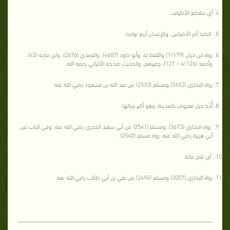
أي مقطع الأطراف.
الناجذ آخر الأضراس، وللإنسان أربع نواجذ.
رواه ابن حبان (1/179) واللفظ له، وأبو داود (4607)، والترمذي (2676)، وابن ماجه (42)،
وأحمد (4/126 – 127)، وغيرهم، والحديث صححه الألباني رحمه الله.
رواه البخاري (2652) ومسلم (2533) عن عبد الله بن مسعود رضي الله عنه.
أُحُـد جبل معروف بالمدينة، وهو أكبر جبالها.
رواه البخاري (3673)، ومسلم (2541) عن أبي سعيد الخدري رضي الله عنه، وفي الباب عن
أبي هريرة رضي الله عنه، رواه مسلم (2540).
أي فتح مكة.
رواه البخاري (3007) ومسلم (2494) عن علي بن أبي طالب رضي الله عنه.