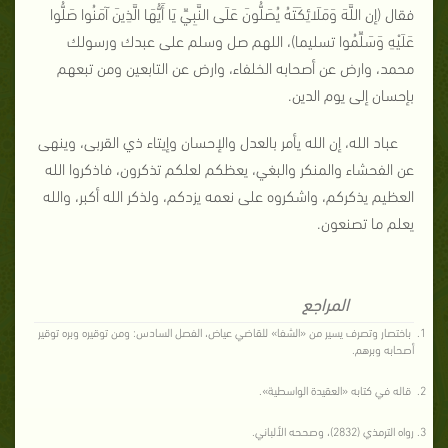
فقال (إن اللَّهَ وَمَلَائِكَتَهُ يُصَلُّونَ عَلَى النَّبِيِّ يَا أَيُّهَا الَّذِينَ آمَنُوا صَلُّوا
عَلَيْهِ وَسَلِّمُوا تسليما)، اللهم صل وسلم على عبدك ورسولك
محمد، وارض عن أصحابه الخلفاء، وارض عن التابعين ومن تبعهم
بإحسان إلى يوم الدين.
عباد الله، إن الله يأمر بالعدل والإحسان وإيتاء ذي القربى، وينهى
عن الفحشاء والمنكر والبغي، يعظكم لعلكم تذكرون، فاذكروا الله
العظيم يذكركم، واشكروه على نعمه يزدكم، ولذكر الله أكبر، والله
يعلم ما تصنعون.
المراجع
باختصار وتصرف يسير من «الشفا» للقاضي عياض، الفصل السادس: ومن توقيره وبره توقير
أصحابه وبرهم.
قاله في كتابه «العقيدة الواسطية».
رواه الترمذي (2832)، وصححه الألباني.