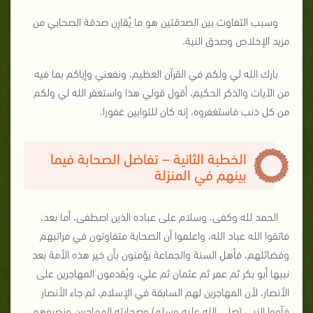
وسبب التفاوت بين الصدقتين هو ما يُقارِن صدقة الصحابي من
مزيد الإخلاص وصدق النية.
بارك الله لي ولكم في القرآن العظيم، ونفعني وإياكم بما فيه
من الآيات والذكر الحكيم، أقول قولي هذا واستغفر الله لي ولكم
من كل ذنب فاستغفروه، إنه كان للتوابين غفورا.
الخطبة الثانية – تفاضل الصحابة فيما
بينهم في المنزلة
الحمد لله وكفى، وسلام على عباده الذين اصطفى، أما بعد،
فاتقوا الله عباد الله، واعلموا أن الصحابة متفاوتون في مراتبهم
وفضائلهم، فأهل السنة والجماعة يؤمنون بأن خير هذه الأمة بعد
نبيها أبو بكر ثم عمر ثم عثمان ثم علي، ويُقدمون المهاجرين على
الأنصار، لأن المهاجرين لهم السابقة في الإسلام، ثم جاء الأنصار
فآووا النبي (صلى الله عليه وسلم) وصحابته المهاجرين ونصروهم،