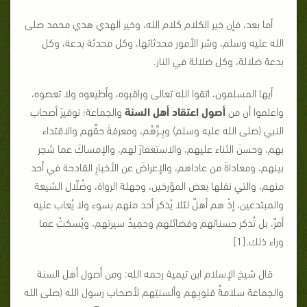
أما بعد، فإن خير الكلام كلام الله، وخير الهدي هدي محمد صلى
الله عليه وسلم، وشر الأمور محدثاتها، وكل محدثة بدعة، وكل
بدعة ضلالة، وكل ضلالة في النار.
أيها المسلمون، اتقوا الله تعالى وراقبوه، وأطيعوه ولا تعصوه،
واعلموا أن من
أصول اعتقاد أهل السنة
والجماعة؛ توقيرَ أصحاب
النبي (صلى الله عليه وسلم) وبِــرَّهُم، ومعرفةَ حقِّهم والاقتداء
بهم، وحسنَ الثناء عليهم، والاستغفارَ لهم، والإمساكَ عما شجر
بينهم، ومعاداةَ من عاداهم، والإعراضَ عن الأخبارِ القادحة في أحد
منهم، والتي نقلها بعض المؤرخين، وجهلة الرواة، وضُلّال الشيعة
والمبتدعين، إذْ هم أهلٌ لئلا يُذكر أحد منهم بسوء ولا يُعاب عليه
أمرٌ، بل تُذكر حسناتهم وفضائلهم وحمِيدُ سيرتهم، ويُسكتُ عما
وراء ذلك.[1]
قال شيخ الإسلام ابن تيمية رحمه الله: ومن أصول أهل السنة
والجماعة سلامةُ قلوبِـهم وألسنتِهم لأصحاب رسول الله (صلى الله