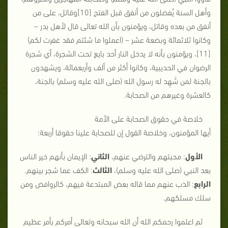
وأهل السنة يُفضلون من أنفق قبل الفتح [10]وقاتل، على من
أنفق من بعده وقاتل، ويؤمنون بأن الله تعالى قال لأهل بدر –
وكانوا ثلاثمائة وبضعة عشر – (اعملوا ما شئتم فقد غفرت لكم)
[11]، ويؤمنون بأنه لا يدخل النار أحد بايع تحت الشجرة، أي شجرة
الرضوان في الحديبية، وكانوا أكثر من ألف وأربعمائة، ويشهدون
بالجنة لمن شَهِد له رسول الله (صلى الله عليه وسلم) بالجنة،
كالعشرة وغيرهم من الصحابة.
خلاصة في حقوق الصحابة على الأمة
أيها المؤمنون، وخلاصة القول إن للصحابة علينا حقوقا أربعة:
الأول
: محبتهم والترضي عنهم،
الثاني
: الإيمان بأنهم خير الناس
بعد النبي (صلى الله عليه وسلم)،
الثالث
: الكف عما شجر بينهم.
الرابع
: الذب عنهم مما قاله بعض المبتدعة فيهم، كالروافض ومن
سلك مسلكهم.
ثم اعلموا رحمكم الله أن الله سبحانه وتعالى أمركم بأمر عظيم