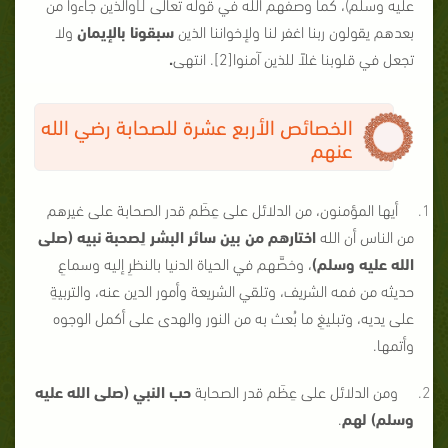
عليه وسلم)، كما وصفهم الله في قوله تعالى والذين جاءوا من
بعدهم يقولون ربنا اغفر لنا ولإخواننا الذين
سبقونا بالإيمان
ولا
تجعل في قلوبنا غلاً للذين آمنوا[2]. انتهى
.
الخصائص الأربع عشرة للصحابة رضي الله
عنهم
أيها المؤمنون، من الدلائل على عِظَم قدر الصحابة على غيرهم
من الناس أن الله
اختارهم من بين سائر البشر لِصحبة نبيه (صلى
الله عليه وسلم)
، وخصَّهم في الحياة الدنيا بالنظرِ إليه وسماعِ
حديثه من فمه الشريف، وتلقي الشريعة وأمور الدين عنه، والتربيةِ
على يديه، وتبليغِ ما بُعث به من النور والهدى على أكمل الوجوه
وأتمها.
ومن الدلائل على عِظَم قدر الصحابة
حب النبي (صلى الله عليه
وسلم) لهم
.