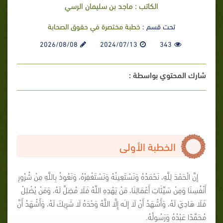
الكاتب : ماجد بن سليمان الرسي
تحت قسم :
خطبة مختصرة في حقوق الصحابة
2026/08/08
2024/07/13
343
شارك المحتوي بواسطة :
الخطبة الأولى
إنَّ الْحَمْدَ لِلَّهِ، نَحْمَدُهُ وَنَسْتَعِينُهُ وَنَسْتَغْفِرُهُ، وَنَعُوذُ بِاللَّهِ مِنْ شُرُورِ
أَنْفُسِنَا وَمِنْ سَيِّئَاتِ أَعْمَالِنَا، مَنْ يَهْدِهِ اللَّهُ فَلَا مُضِلَّ لَهُ، وَمَنْ يُضْلِلْ
فَلَا هَادِيَ لَهُ، وَأَشْهَدُ أَنْ لَا إلـٰه إِلَّا اللَّهُ وَحْدَهُ لَا شَرِيكَ لَهُ، وَأَشْهَدُ أَنَّ
مُحَمَّدًا عَبْدُهُ وَرَسُولُهُ.