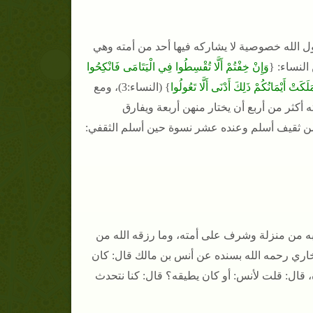
ول الله خصوصية لا يشاركه فيها أحد من أمته وهي
النساء: {
وَإِنْ خِفْتُمْ أَلَّا تُقْسِطُوا فِي الْيَتَامَى فَانْكِحُوا
كَتْ أَيْمَانُكُمْ ذَلِكَ أَدْنَى أَلَّا تَعُولُوا
} (النساء:3)، ومع
كثر من أربع أن يختار منهن أربعة ويفارق
ن ثقيف أسلم وعنده عشر نسوة حين أسلم الثقفي:
ه من منزلة وشرف على أمته، وما رزقه الله من
لنكاح يؤدي بها حقوق أهله تامة غير منقوصة(1)، روى البخاري رحمه الله بسنده عن أنس بن مالك قال: كان
 قال: قلت لأنس: أو كان يطيقه؟ قال: كنا نتحدث