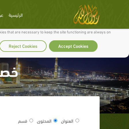
الرئيسية
عن
 to make our site work well for you and so we can continually improve it.
ies that are necessary to keep the site functioning are always on
Reject Cookies
Accept Cookies
خصو
العنوان
المحتوى
قسم