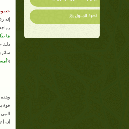
خصوصي
نصرة الرسول ﷺ
إنه رغ
زواجه 
مَا طَابَ
ذلك ج
سائره
((
أمسك
وهذه 
النبي
أنه أع