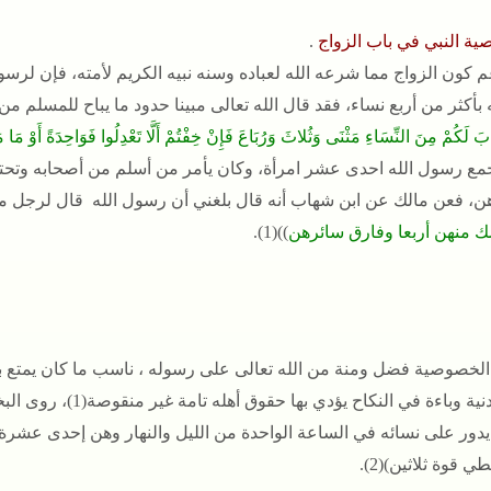
ة النبي في باب الزواج
.
م كون الزواج مما شرعه الله لعباده وسنه نبيه الكريم لأمته، فإن لرس
بأكثر من أربع نساء، فقد قال الله تعالى مبينا حدود ما يباح للمسلم من 
 لَكُمْ مِنَ النِّسَاءِ مَثْنَى وَثُلاثَ وَرُبَاعَ فَإِنْ خِفْتُمْ أَلَّا تَعْدِلُوا فَوَاحِدَةً أَوْ مَا مَلَ
مع رسول الله احدى عشر امرأة، وكان يأمر من أسلم من أصحابه وتحته أ
ن، فعن مالك عن ابن شهاب أنه قال بلغني أن رسول الله قال لرجل م
 منهن أربعا وفارق سائرهن
))(1).
الخصوصية فضل ومنة من الله تعالى على رسوله ، ناسب ما كان يمتع ب
قوة بدنية وباءة في ا
 يدور على نسائه في الساعة الواحدة من الليل والنهار وهن إحدى عشرة،
طي قوة ثلاثين)(2).