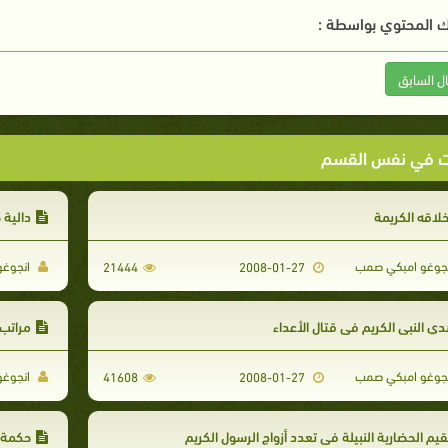
 المحتوي بواسطة :
ال السابق
ت في نفس القسم
لاقه الكريمة
دالية 
جوغو امبكي صمب
انجوغو
21444
2008-01-27
ي النبي الكريم في قتال الأعداء
مراتب 
جوغو امبكي صمب
انجوغو
41608
2008-01-27
قيم الحضارية النبيلة في تعدد أزواج الرسول الكريم
حكمة ت