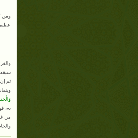
ومن ك
عظيمة 
والغر
سبقه م
ثم إن 
وينقاد
وَالْحَيَ
به، ف
من غي
والجا