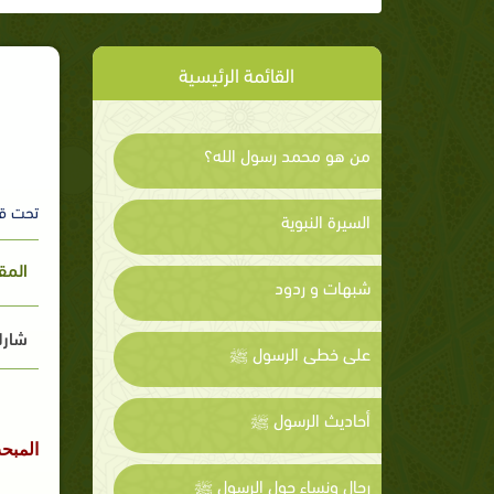
القائمة الرئيسية
من هو محمد رسول الله؟
تحت ق
السيرة النبوية
المق
شبهات و ردود
شارك
على خطى الرسول ﷺ
أحاديث الرسول ﷺ
المبحث
رجال ونساء حول الرسول ﷺ