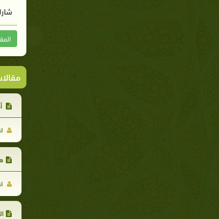
شارك
المق
مقالا
أخ
ان
هد
ان
ال