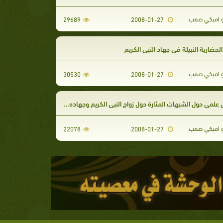
 امبكي صمب
29689
2008-01-27
الحضارية النبيلة في جهاد النبي الكريم
 امبكي صمب
30530
2008-01-27
لمي حول الشبهات المثارة حول زواج النبي الكريم وجهاده وشمائله
 امبكي صمب
22078
2008-01-27