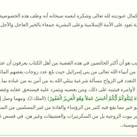
مال عبوديته لله تعالى وشكره لنعمه سبحانه أنه وظف هذه الخصوصية
تعود على الأمة الإسلامية وعلى البشرية جمعاء بالخير العاجل والآجل في ا
يب هو أن أكثر الخائضين في هذه القضية من أهل الكتاب يعرفون أن عدد
ن أنبياء الله تعالى من بني إسرائيل حيث بلغ عدد زوجات بعضهم المائة
التعدد في الزواج مسألة شرعية يبتلي الله به من آمن به من عباده بما 
 لأوامره فيثيبه على ذلك، ومن يعصيه ويتمرد عليه فيستحق عقابه وغضبه 
اةَ لِيَبْلُوَكُمْ أَيُّكُمْ أَحْسَنُ عَمَلاً وَهُوَ الْعَزِيزُ الْغَفُورُ
} (الملك:2)، ومهم
هو خير مما يقع فيه كثير من الرؤساء والقادة من غير المسلمين من الس
ر بيوت الزوجية بل من السكرتيرات والعشيقات وغير هن، في قصص غ
سوسية...