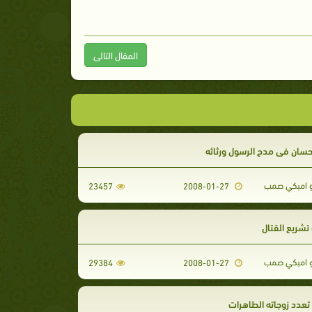
المقال التالى
حسان في مدح الرسول ورثائه
 امبكي صمب
23457
2008-01-27
تشريع القتال
 امبكي صمب
29384
2008-01-27
عدد زوجاته الطاهرات