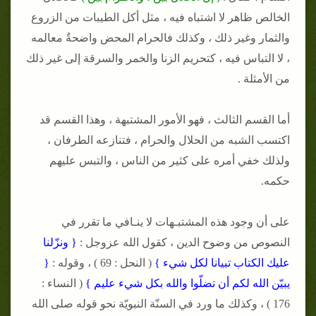
الخالص ظاهر لا اشتباه فيه ، مثل أكل الطيبات من الزروع
والثمار وغير ذلك ، وكذلك فالحرام المحض واضحةٌ معالمه
، لا التباس فيه ، كتحريم الزنا والخمر والسرقة إلى غير ذلك
من الأمثلة .
أما القسم الثالث ، فهو الأمور المشتبهة ، وهذا القسم قد
اكتسب الشبه من الحلال والحرام ، فتنازعه الطرفان ،
ولذلك خفي أمره على كثير من الناس ، والتبس عليهم
حكمه.
على أن وجود هذه المشتبـهات لا ينـافي ما تقرر في
النصوص من وضوح الدين ، كقول الله عزوجل :
{ ونزّلنا
عليك الكتاب تبيانا لكل شيء }
( النحل : 69 ) ، وقوله :
{
يبيّن الله لكم أن تضلّوا والله بكل شيء عليم }
( النساء :
176 ) ، وكذلك ما ورد في السنّة النبويّة نحو قوله صلى الله