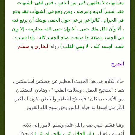
مشتبهات لا يعلمهن كثير من الناس ، فمن اتقى الشبهات
فقد استبرأ لدينه وعرضه ، ومن وقع في الشبهات فقد وقع
في الحرام ، كالراعي يرعى حول الحمى يوشك أن يرتع فيه
، ألا وأن لكل ملك حمى ، ألا وإن حمى الله محارمه ، إلا وإن
في الجسد مضغة إذا صلحت صلح الجسد كله ، وإذا فسدت
فسد الجسد كله ، ألا وهي القلب )
رواه
البخاري
و
مسلم
الشرح
جاء الكلام في هذا الحديث العظيم عن قضيّتين أساسيّتين ،
هما : "تصحيح العمل ، وسلامة القلب " ، وهاتان القضيّتان
من الأهمية بمكان ؛ فإصلاح الظاهر والباطن يكون له أكبر
الأثر في استقامة حياة الناس وفق منهج الله القويم .
وهنا قسّم النبي صلى الله عليه وسلم الأمور إلى ثلاثة
أقسام ، فقال :
( إن الحلال بيّن ، والحـرام بيّن )
فالحلال