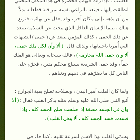
العشب ، فإذا رأت البهائم الخضرة في هذا المكان المحمي
انطلقت إليها ، فيتعب الراعي نفسه بمراقبة قطعانه بدلاً
من أن يذهب إلى مكان آخر ، وقد يغفل عن بهائمه فترتع
هناك ، بينما الإنسان العاقل الذي يبحث عن السلامة يبتعد
عن ذلك الحمى ، كذلك المؤمن يبتعد عن ( حمى ) الشبهات
التي أُمرنا باجتنابها ، ولذلك قال :
( ألا وأن لكل ملك حمى ،
ألا وإن حمى الله محارمه )
، فالله سبحانه وتعالى هو الملك
حقاً ، وقد حمى الشريعة بسياج محكم متين ، فحرّم على
الناس كل ما يضرّهم في دينهم ودنياهم .
ولما كان القلب أمير البدن ، وبصلاحه تصلح بقية الجوارح ؛
أتبع النبي صلى الله عليه وسلم مثله بذكر القلب فقال :
( ألا
وإن في الجسد مضغة إذا صلحت صلح الجسد كله ، وإذا
فسدت فسد الجسد كله ، ألا وهي القلب )
.
وسمّي القلب بهذا الاسم لسرعة تقلبه ، كما جاء في