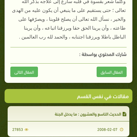
وكلما شعر بقسوة في قلبه سارع إلى علاجه بذكر الله
تعالى ؛ حتى يستقيم على ما ينبغي أن يكون عليه من الهدى
والخير ، نسأل الله تعالى أن يصلح قلوبنا ، ويصرّفها على
طاعته ، وأن يرينا الحق حقا ويرزقنا اتباعه ، وأن يرينا
الباطل باطلا ويرزقنا اجتنابه ، والحمد لله رب العالمين .
شارك المحتوي بواسطة :
المقال السابق
المقال التالى
مقالات في نفس القسم
الحديث التاسع والعشرون : ما يدخل الجنة
27853
2008-02-07