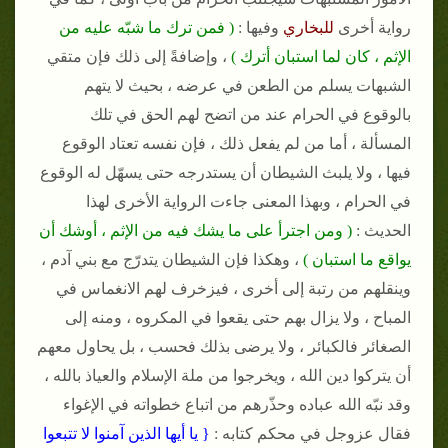
رواية أخرى
للبخاري
وفيها :
( فمن ترك ما شبّه عليه من
الإثم ، كان لما استبان أترك )
، وإضافةً إلى ذلك فإن متقي
الشبهات يسلم من الطعن في عرضه ، بحيث لا يتهم
بالوقوع في الحرام عند من اتضح لهم الحق في تلك
المسألة ، أما من لم يفعل ذلك ، فإن نفسه تعتاد الوقوع
فيها ، ولا يلبث الشيطان أن يستدرجه حتى يسهّل له الوقوع
في الحرام ، وبهذا المعنى جاءت الرواية الأخرى لهذا
الحديث :
( ومن اجترأ على ما يشك فيه من الإثم ، أوشك أن
يواقع ما استبان )
، وهكذا فإن الشيطان يتدرّج مع بني آدم ،
وينقلهم من رتبة إلى أخرى ، فيزخرف لهم الانغماس في
المباح ، ولا يزال بهم حتى يقعوا في المكروه ، ومنه إلى
الصغائر فالكبائر ، ولا يرضى بذلك فحسب ، بل يحاول معهم
أن يتركوا دين الله ، ويخرجوا من ملة الإسلام والعياذ بالله ،
وقد نبّه الله عباده وحذّرهم من اتباع خطواته في الإغواء
فقال عزوجل في محكم كتابه :
{ يا أيها الذين آمنوا لا تتبعوا