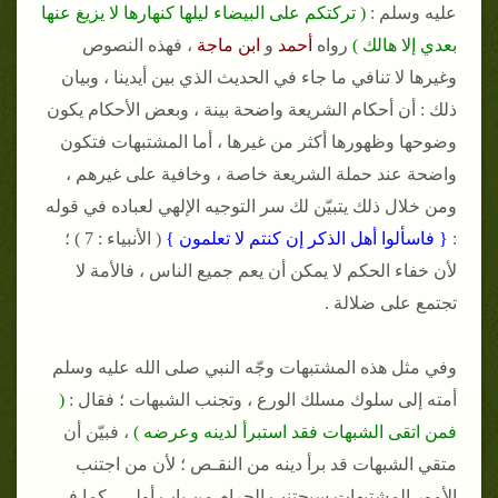
عليه وسلم :
( تركتكم على البيضاء ليلها كنهارها لا يزيغ عنها
بعدي إلا هالك )
رواه
أحمد
و
ابن ماجة
، فهذه النصوص
وغيرها لا تنافي ما جاء في الحديث الذي بين أيدينا ، وبيان
ذلك : أن أحكام الشريعة واضحة بينة ، وبعض الأحكام يكون
وضوحها وظهورها أكثر من غيرها ، أما المشتبهات فتكون
واضحة عند حملة الشريعة خاصة ، وخافية على غيرهم ،
ومن خلال ذلك يتبيّن لك سر التوجيه الإلهي لعباده في قوله
:
{ فاسألوا أهل الذكر إن كنتم لا تعلمون }
( الأنبياء : 7 ) ؛
لأن خفاء الحكم لا يمكن أن يعم جميع الناس ، فالأمة لا
تجتمع على ضلالة .
وفي مثل هذه المشتبهات وجّه النبي صلى الله عليه وسلم
أمته إلى سلوك مسلك الورع ، وتجنب الشبهات ؛ فقال :
(
فمن اتقى الشبهات فقد استبرأ لدينه وعرضه )
، فبيّن أن
متقي الشبهات قد برأ دينه من النقـص ؛ لأن من اجتنب
الأمور المشتبهات سيجتنب الحرام من باب أولى ، كما في