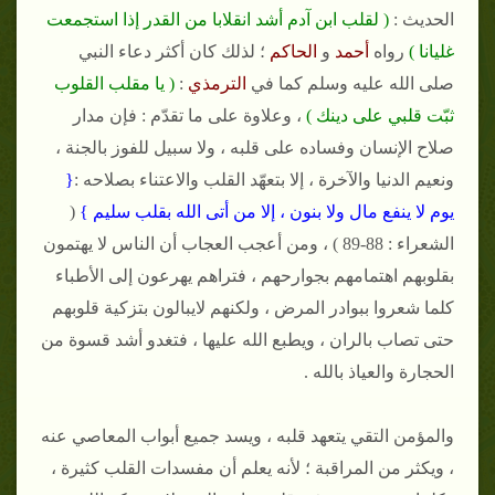
الحديث :
( لقلب ابن آدم أشد انقلابا من القدر إذا استجمعت
غليانا )
رواه
أحمد
و
الحاكم
؛ لذلك كان أكثر دعاء النبي
صلى الله عليه وسلم كما في
الترمذي
:
( يا مقلب القلوب
ثبّت قلبي على دينك )
، وعلاوة على ما تقدّم : فإن مدار
صلاح الإنسان وفساده على قلبه ، ولا سبيل للفوز بالجنة ،
ونعيم الدنيا والآخرة ، إلا بتعهّد القلب والاعتناء بصلاحه :
{
يوم لا ينفع مال ولا بنون ، إلا من أتى الله بقلب سليم }
(
الشعراء : 88-89 ) ، ومن أعجب العجاب أن الناس لا يهتمون
بقلوبهم اهتمامهم بجوارحهم ، فتراهم يهرعون إلى الأطباء
كلما شعروا ببوادر المرض ، ولكنهم لايبالون بتزكية قلوبهم
حتى تصاب بالران ، ويطبع الله عليها ، فتغدو أشد قسوة من
الحجارة والعياذ بالله .
والمؤمن التقي يتعهد قلبه ، ويسد جميع أبواب المعاصي عنه
، ويكثر من المراقبة ؛ لأنه يعلم أن مفسدات القلب كثيرة ،