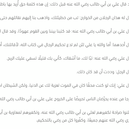
قال علي بن أبي طالب رضي الله عنه قبل ذلك: إن هذه كلمة حق أُريد بها باطل، 
ل له هذان الرجلان من الخوارج: تب من خطيئتك، واذهب بنا إليهم نقاتلهم حتى ن
 علي بن أبي طالب رضي الله عنه: قد كتبنا بيننا وبين القوم عهودًا، وقد قال الله تعالى: [وَأ
 أحدهما: أما والله يا علي لئن لم تدع تحكيم الرجال في كتاب الله، لأقاتلنك، 
 علي رضي الله عنه: تبًا لك، ما أشقاك، كأني بك قتيلًا تسفي عليك الريح.
ل الرجل: وددت أن قد كان ذلك.
ل علي: إنك لو كنت محقًا كان في الموت تعزية لك عن الدنيا، ولكن الشيطان ا
جا من عنده يحرّضان الناس تحريضًا على الخروج على علي بن أبي طالب رضي الله
لنوا صراحة تكفيرهم لعلي بن أبي طالب رضي الله عنه، وتكفيرهم لمعاوية بن 
ي رضي الله عنهم جميعًا، وكفّروا كل من رضي بالتحكيم،