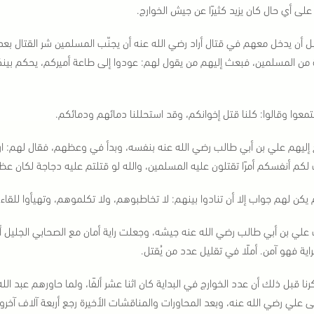
على أي حال كان يزيد كثيرًا عن جيش الخوارج.
ل أن يدخل معهم في قتال أراد رضي الله عنه أن يجنّب المسلمين شر القتال ب
ة من المسلمين، فبعث إليهم من يقول لهم: عودوا إلى طاعة أميركم، يحكم بينك
معوا وقالوا: كلنا قتل إخوانكم، وقد استحللنا دمائهم ودمائكم.
 إليهم علي بن أبي طالب رضي الله عنه بنفسه، وبدأ في وعظهم، فقال لهم: ارجعو
لكم أنفسكم أمرًا تقتلون عليه المسلمين، والله لو قتلتم عليه دجاجة لكان عظ
يكن لهم جواب إلا أن تنادوا بينهم: لا تخاطبوهم، ولا تكلموهم، وتهيأوا للقاء ا
ب علي بن أبي طالب رضي الله عنه جيشه، وجعلت راية أمان مع الصحابي الجليل 
راية فهو آمن. أملًا في تقليل عدد من يُقتل.
نا قبل ذلك أن عدد الخوارج في البداية كان اثنا عشر ألفًا، ولما حاورهم عبد ال
ى علي رضي الله عنه، وبعد المحاورات والمناقشات الأخيرة رجع أربعة آلاف آخرو