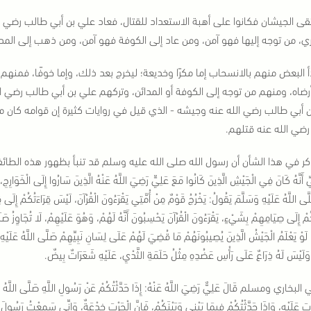
تقى الجيشان فكانوا على أهبة الاستعداد للقتال، فعاد علي بن أبي طالب رضي ا
ري، من توجه إليها فهو آمن، ومن عاد إلى الكوفة فهو آمن، ومن ذهب إلى المد
 البعض منهم بالانسحاب إما مكرًا وخديعة؛ ليخرج بعد ذلك، وإما خوفًا، فمنهم م
رضاه، ومنهم من توجه إلى الكوفة أو المدائن، وتركهم علي بن أبي طالب رضي
 أبي طالب رضي الله عنه وجيشه - الذي قيل في روايات كثيرة إن قوامه كان ما بي
ضي الله عنه قتلهم.
ر في هذا الشأن أن رسول الله صلى الله عليه وسلم قد تنبأ بظهور هذه الطائفة ا
ِّ أَنَّهُ كَانَ فِي الْجَيْشِ الَّذِينَ كَانُوا مَعَ عَلِيٍّ رَضِيَ اللَّهُ عَنْهُ الَّذِينَ سَارُوا إِلَى الْخَوَارِج
لَّى اللَّهُ عَلَيْهِ وَسَلَّمَ يَقُولُ: يَخْرُجُ قَوْمٌ مِنْ أُمَّتِي يَقْرَءُونَ الْقُرْآنَ، لَيْسَ قِرَاءَتُكُمْ إِل
ْ إِلَى صِيَامِهِمْ بِشَيْءٍ، يَقْرَءُونَ الْقُرْآنَ يَحْسِبُونَ أَنَّهُ لَهُمْ، وَهُوَ عَلَيْهِمْ، لَا تُجَاوِزُ صَل
ةِ، لَوْ يَعْلَمُ الْجَيْشُ الَّذِينَ يُصِيبُونَهُمْ مَا قُضِيَ لَهُمْ عَلَى لِسَانِ نَبِيِّهِمْ صَلَّى اللَّهُ عَلَيْهِ 
َلَيْسَ لَهُ ذِرَاعٌ عَلَى رَأْسِ عَضُدِهِ مِثْلُ حَلَمَةِ الثَّدْيِ، عَلَيْهِ شَعَرَاتٌ بِيضٌ.
لبخاري ومسلم قَالَ عَلِيٌّ رَضِيَ اللَّهُ عَنْهُ: إِذَا حَدَّثْتُكُمْ عَنْ رَسُولِ اللَّهِ صَلَّى اللَّهُ عَلَيْهِ و
ِبَ عَلَيْهِ، وَإِذَا حَدَّثْتُكُمْ فِيمَا بَيْنِي وَبَيْنَكُمْ، فَإِنَّ الْحَرْبَ خِدْعَةٌ، وَإِنِّي سَمِعْتُ رَسُولَ