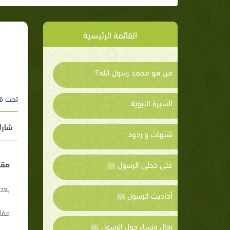
القائمة الرئيسية
من هو محمد رسول الله؟
تحت ق
السيرة النبوية
شارك
شبهات و ردود
مقد
على خطى الرسول ﷺ
بعد 
أحاديث الرسول ﷺ
فقال
رجال ونساء حول الرسول ﷺ