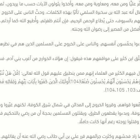
ّر عليًّا ومن معه، ومعاوية ومن معه، وأخذوا يئولون الآيات حسب ما يريدون، ث
قال أنه عبد الله بن سخبرة السلمي تأثرًا بهذه الكلمات، وحثّ الناس على الخروج
م بالسيوف، حتى يُطاع الرحمن الرحيم، فإن أنتم ظفرتم، وأُطيع الله كما أردتم، أ
فضل من المصير إلى رضوان الله وجنته.
ءوا يحمّسون أنفسهم، والناس على الخروج على المسلمين الذين هم في نظرهم 
ّق ابن كثير على مواقفهم هذه فيقول: إن هؤلاء الخوارج من أغرب بني آدم، فسبحان م
الدُّنْيَا وَهُمْ يَحْسَبُونَ أَنَّهُمْ يُحْسِنُونَ صُنْعًا(104)أُولَئِكَ الَّذِينَ كَفَرُو
104،}.
ّعوا قواهم، وقرروا الخروج إلى المدائن في شمال شرق الكوفة، لكنهم غيّروا و
وفة، وبدءوا يقطعون الطرق، ويقتلون المسلمين بحجة أن من رضي بالتحكيم فهو 
وقتلوا زوجته رغم أنها كانت حاملًا.
ا زاد فحشهم وكثرت جرائمهم قرر علي بن أبي طالب رضي الله عنه أن يقاتلهم، 