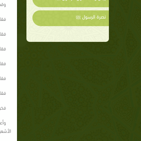
وقد 
نصرة الرسول ﷺ
فقا
فقال
فقال
فقال
فقا
فقا
فخر
وأع
الأشعر