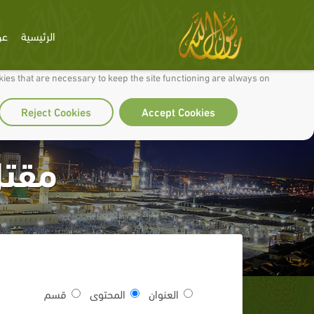
الرئيسية
عن
 to make our site work well for you and so we can continually improve it.
ies that are necessary to keep the site functioning are always on
Reject Cookies
Accept Cookies
مقتل
العنوان
المحتوى
قسم