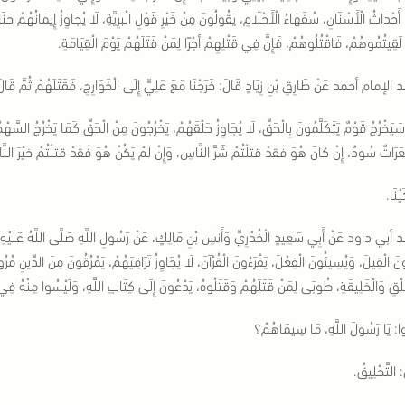
، أَحْدَاثُ الْأَسْنَانِ، سُفَهَاءُ الْأَحْلَامِ، يَقُولُونَ مِنْ خَيْرِ قَوْلِ الْبَرِيَّةِ، لَا يُجَاوِزُ إِيمَانُهُمْ حَ
ا لَقِيتُمُوهُمْ، فَاقْتُلُوهُمْ، فَإِنَّ فِي قَتْلِهِمْ أَجْرًا لِمَنْ قَتَلَهُمْ يَوْمَ الْقِيَامَةِ.
الإمام أحمد عَنْ طَارِقِ بْنِ زِيَادٍ قَالَ: خَرَجْنَا مَعَ عَلِيٍّ إِلَى الْخَوَارِجِ، فَقَتَلَهُمْ ثُمَّ قَالَ: انْ
هُ سَيَخْرُجُ قَوْمٌ يَتَكَلَّمُونَ بِالْحَقِّ، لَا يُجَاوِزُ حَلْقَهُمْ، يَخْرُجُونَ مِنْ الْحَقِّ كَمَا يَخْرُجُ السَّه
َرَاتٌ سُودٌ، إِنْ كَانَ هُوَ فَقَدْ قَتَلْتُمْ شَرَّ النَّاسِ، وَإِنْ لَمْ يَكُنْ هُوَ فَقَدْ قَتَلْتُمْ خَيْرَ النّ
يْنَا.
أبي داود عَنْ أَبِي سَعِيدٍ الْخُدْرِيِّ وَأَنَسِ بْنِ مَالِكٍ، عَنْ رَسُولِ اللَّهِ صَلَّى اللَّهُ عَلَيْهِ
َ الْقِيلَ، وَيُسِيئُونَ الْفِعْلَ، يَقْرَءُونَ الْقُرْآنَ، لَا يُجَاوِزُ تَرَاقِيَهُمْ، يَمْرُقُونَ مِنَ الدِّينِ مُر
خَلْقِ وَالْخَلِيقَةِ، طُوبَى لِمَنْ قَتَلَهُمْ وَقَتَلُوهُ، يَدْعُونَ إِلَى كِتَابِ اللَّهِ، وَلَيْسُوا مِنْهُ فِي
وا: يَا رَسُولَ اللَّهِ، مَا سِيمَاهُمْ؟
: التَّحْلِيقُ.