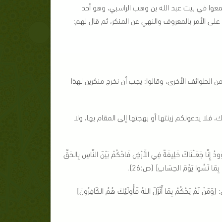
تمعوا في بيت عبد الله بن وهب الراسبي، وهو أحد
لى الأمر بالمعروف والنهي عن المنكر، ثم قال لهم:
ن الطوائف الأخرى، وقالوا: يجب أن نخرج منكرين لهذا
، فلا يدعونكم زينتها أو بهجتها إلى المقام بها، ولا
لْنَاكَ خَلِيفَةً فِي الأَرْضِ فَاحْكُمْ بَيْنَ النَّاسِ بِالحَقِّ
دٌ بِمَا نَسُوا يَوْمَ الحِسَابِ] {ص:26}.
حْكُمْ بِمَا أَنْزَلَ اللهُ فَأُولَئِكَ هُمُ الكَافِرُونَ]