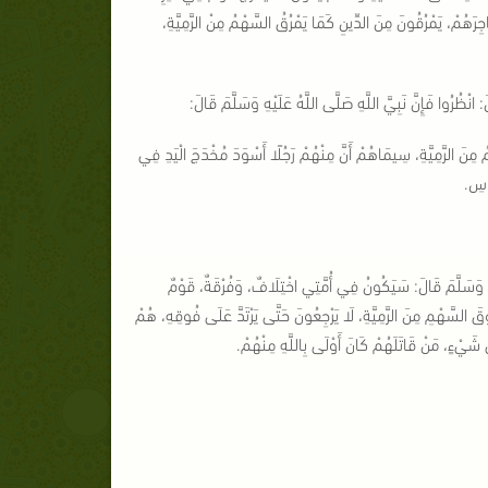
نَاجِرَهُمْ، يَمْرُقُونَ مِنَ الدِّينِ كَمَا يَمْرُقُ السَّهْمُ مِنْ الرَّمِيَّةِ،
ظُرُوا فَإِنَّ نَبِيَّ اللَّهِ صَلَّى اللَّهُ عَلَيْهِ وَسَلَّمَ قَالَ:
ْمُ مِنَ الرَّمِيَّةِ، سِيمَاهُمْ أَنَّ مِنْهُمْ رَجُلًا أَسْوَدَ مُخْدَجَ الْيَدِ فِي
َاسِ.
 وَسَلَّمَ قَالَ: سَيَكُونُ فِي أُمَّتِي اخْتِلَافٌ، وَفُرْقَةٌ، قَوْمٌ
ُوقَ السَّهْمِ مِنَ الرَّمِيَّةِ، لَا يَرْجِعُونَ حَتَّى يَرْتَدَّ عَلَى فُوقِهِ، هُمْ
 شَيْءٍ، مَنْ قَاتَلَهُمْ كَانَ أَوْلَى بِاللَّهِ مِنْهُمْ.