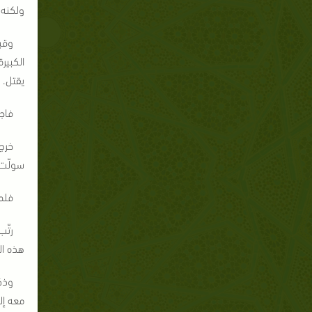
ولكنه 
وقب
الكبير
يقتل.
فاجت
خرج
سولّت 
فلم 
رتّ
هذه ال
وذكر
معه إل