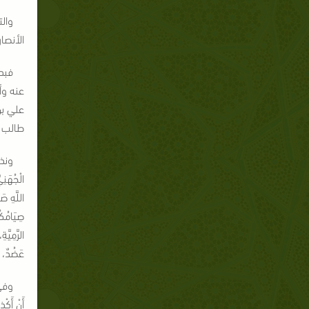
وال
الأنصا
فبدأ
عنه وأ
علي بن
طالب ر
ونذك
الْجُهَنِي
اللَّهِ صَ
صِيَامُكُم
الرَّمِيَّ
عَضُدٌ، و
وفي ا
أَنْ أَكْذ