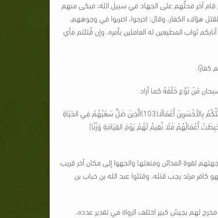
م قام آخر فحثّهم على الجهاد في سبيل الله، فبكى منهم
 لقتل هؤلاء الكفار، وقال: اخرجوا، اضربوا في وجوههم،
نابكم ثواب المطيعين له العاملين بأمره، وإن قُتلتم فأي
كفارًا.
َنْ نَوّع خَلْقَهُ كما أراد.
وقال فيهم الكثير من العلماء إنهم ممن ينطبق عليهم قول الله تعالى: [قُلْ هَلْ نُنَبِّئُكُمْ بِالأَخْسَرِينَ أَعْمَالًا(103)الَّذِينَ ضَلَّ سَعْيُهُمْ فِي الحَيَاةِ
ا بِآَيَاتِ رَبِّهِمْ وَلِقَائِهِ فَحَبِطَتْ أَعْمَالُهُمْ فَلَا نُقِيمُ لَهُمْ يَوْمَ القِيَامَةِ وَزْنًا]
جهتهم لقوة المدائن ومنعتها واتجهوا إلى مكان آخر قريب
كافر مرتد يجب قتله، وقتلوا عبد الله بن خباب بن
فخرج لهم بجيش كبير اختلف الرواة في تقدير عدده،