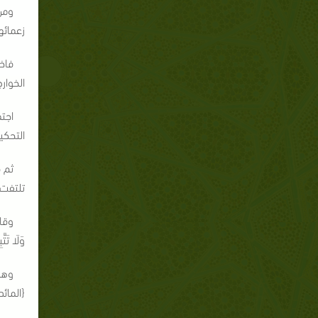
ومن
زعمائه
فاخر
الخوار
اجت
التحكي
ثم ق
تلتفت 
وقام
وَلَا تَت
وهو 
{المائدة:4