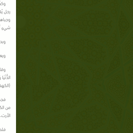
وكف
رجل يُ
وجباهه
شيءٍ أ
وبد
ويعل
{الكهف:103، 105
فجم
من الك
الأرت، 
فلم