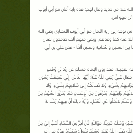
لله عنه من جديد وقال لهم: هذه راية أمان مع أبي أيوب
ائن فهو آمن.
ن توجه إلى راية الأمان مع أبي أيوب الأنصاري رضي الله
 الله عنه كما وعدهم، وبقي منهم ألف صامدون لقتال
ن الستين والثمانية وستين ألفًا - فقرر علي بن أبي
لعجيبة، فقد روى الإمام مسلم عن زَيْد بْنِ وَهْبٍ
ِ، فَقَالَ عَلِيٌّ رَضِيَ اللَّهُ عَنْهُ: أَيُّهَا النَّاسُ، إِنِّي سَمِعْتُ رَسُولَ
َى قِرَاءَتِهِمْ بِشَيْءٍ، وَلَا صَلَاتُكُمْ إِلَى صَلَاتِهِمْ بِشَيْءٍ، وَلَا
َاتُهُمْ تَرَاقِيَهُمْ، يَمْرُقُونَ مِنَ الْإِسْلَامِ كَمَا يَمْرُقُ السَّهْمُ مِنَ
وَسَلَّمَ لَاتَّكَلُوا عَنِ الْعَمَلِ، وَآيَةُ ذَلِكَ أَنَّ فِيهِمْ رَجُلًا لَهُ
َسَلَّمَ حَدِيثًا، فَوَاللَّهِ لَأَنْ أَخِرَّ مِنَ السَّمَاءِ أَحَبُّ إِلَيَّ مِنْ
 اللَّهِ صَلَّى اللَّهُ عَلَيْهِ وَسَلَّمَ يَقُولُ: سَيَخْرُجُ قَوْمٌ فِي آخِرِ