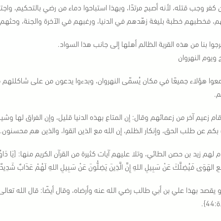
 كفر وجب قتله، لأنه أصبح مرتدًا، وبهذا استباحوا دماء من رضي بالتحكيم، واج
م، فخطبهم خطبة بليغة زهّدهم في الدنيا، ورغبهم في الآخرة والجنة، وحثهم ع
جوا بنا من هذه القرية الظالم أهلها إلى جانب هذا السواد.
ج ويوم النهروان
معوا هؤلاء جميعًا في مكان يُسمّى النهروان، وبدءوا يدعون من على شاكلتهم م
م.
ام زعيم آخر من زعمائهم وقال: إن المتاع بهذه الدنيا قليل، وإن الفراق لها وشيك
بكم عن طلب الحق، وإنكار الظلم، إن الله مع الذين اتقوا، والذين هم محسنون.
 لهم زيد بن حصن الطائي، وتلا عليهم آيات كثيرة من القرآن الكريم منها: [يَا دَاوُودُ إِنَّا جَعَ
َّبِعِ الهَوَى فَيُضِلَّكَ عَنْ سَبِيلِ اللهِ إِنَّ الَّذِينَ يَضِلُّونَ عَنْ سَبِيلِ اللهِ لَهُمْ عَذَابٌ شَدِي
يقصد بهذا علي بن أبي طالب رضي الله عنه وأرضاه، وقال أيضًا: قال الله تعالى: [وَمَنْ لَمْ يَ
4}.