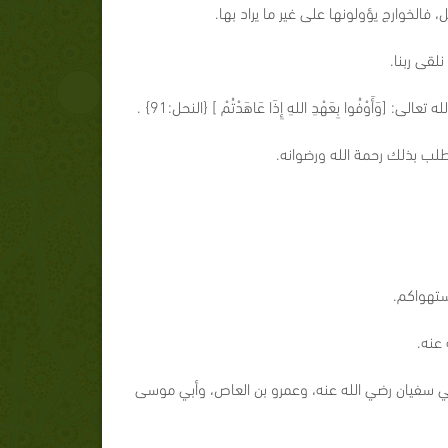
فالخوارج يؤولونها على غير ما يراد بها.
لقى ربنا.
َوْفُوا بِعَهْدِ اللهِ إِذَا عَاهَدْتُمْ ] {النحل:91} .
أطلب بذلك رحمة الله ورضوانه.
ستهواكم.
 عنه.
أبي سفيان رضي الله عنه، وعمرو بن العاص، وأبي موسى