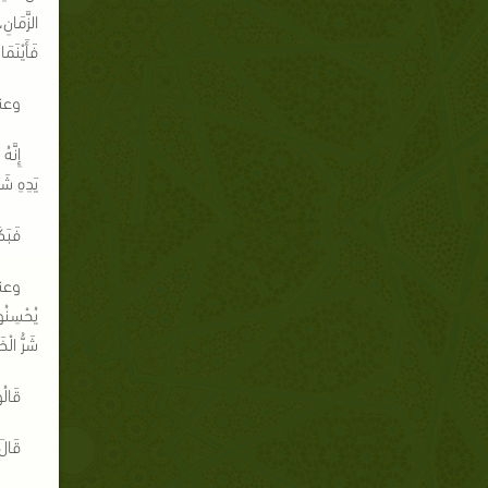
الزَّمَانِ
فَأَيْنَمَ
وعند 
إِنَّ
يَدِهِ شَع
فَبَكَ
وعند 
يُحْسِنُون
شَرُّ الْ
قَالُ
قَالَ